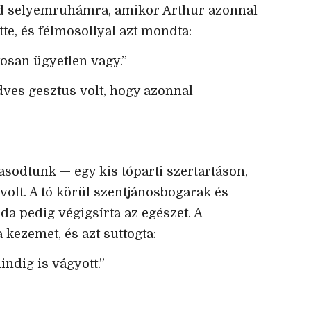
ld selyemruhámra, amikor Arthur azonnal
ette, és félmosollyal azt mondta:
osan ügyetlen vagy.”
ves gesztus volt, hogy azonnal
sodtunk — egy kis tóparti szertartáson,
s volt. A tó körül szentjánosbogarak és
da pedig végigsírta az egészet. A
kezemet, és azt suttogta:
indig is vágyott.”