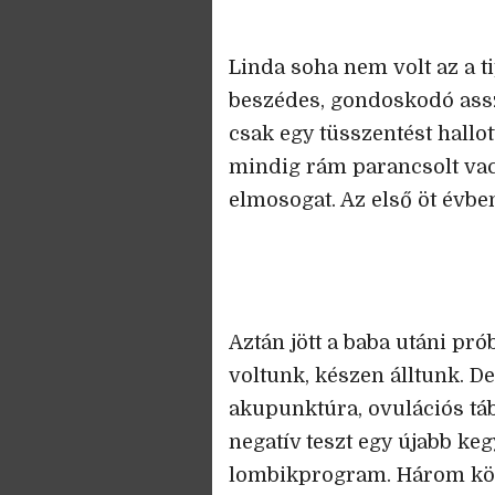
Linda soha nem volt az a t
beszédes, gondoskodó asszo
csak egy tüsszentést hallot
mindig rám parancsolt vacs
elmosogat. Az első öt évben
Aztán jött a baba utáni pr
voltunk, készen álltunk. 
akupunktúra, ovulációs tá
negatív teszt egy újabb kegy
lombikprogram. Három kör