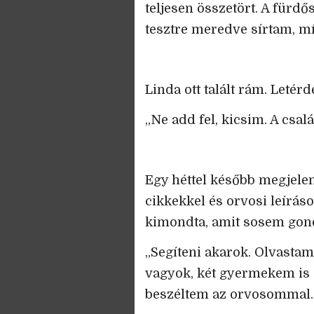
teljesen összetört. A fürdő
tesztre meredve sírtam, mí
Linda ott talált rám. Letérd
„Ne add fel, kicsim. A csal
Egy héttel később megjelen
cikkekkel és orvosi leíráso
kimondta, amit sosem gond
„Segíteni akarok. Olvasta
vagyok, két gyermekem is s
beszéltem az orvosommal. 