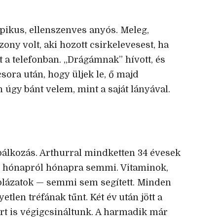
ipikus, ellenszenves anyós. Meleg,
ny volt, aki hozott csirkelevesest, ha
t a telefonban. „Drágámnak” hívott, és
ora után, hogy üljek le, ő majd
 úgy bánt velem, mint a saját lányával.
óbálkozás. Arthurral mindketten 34 évesek
De hónapról hónapra semmi. Vitaminok,
blázatok — semmi sem segített. Minden
etlen tréfának tűnt. Két év után jött a
t is végigcsináltunk. A harmadik már