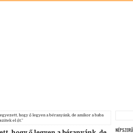
gyezett, hogy ő legyen a béranyánk, de amikor a baba
zitek el őt.”
NÉPSZERŰ
tt, hogy ő legyen a béranyánk, de