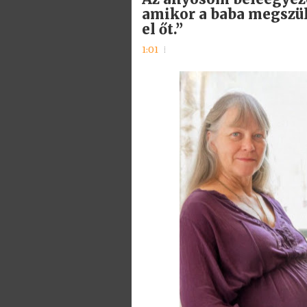
amikor a baba megszüle
el őt.”
1:01