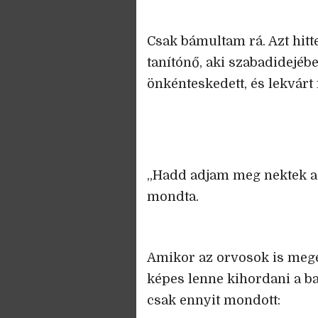
Csak bámultam rá. Azt hitte
tanítónő, aki szabadidejéb
önkénteskedett, és lekvárt
„Hadd adjam meg nektek az
mondta.
Amikor az orvosok is mege
képes lenne kihordani a ba
csak ennyit mondott: