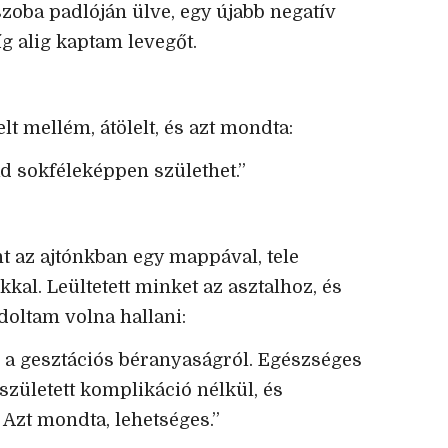
szoba padlóján ülve, egy újabb negatív
g alig kaptam levegőt.
elt mellém, átölelt, és azt mondta:
ád sokféleképpen születhet.”
t az ajtónkban egy mappával, tele
kkal. Leültetett minket az asztalhoz, és
oltam volna hallani:
m a gesztációs béranyaságról. Egészséges
zületett komplikáció nélkül, és
Azt mondta, lehetséges.”