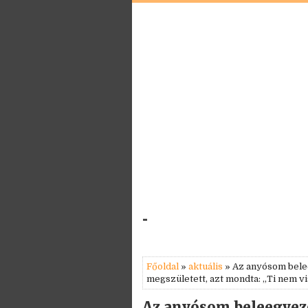
-
Főoldal
»
aktuális
» Az anyósom belee
megszületett, azt mondta: „Ti nem vis
Az anyósom beleegyeze