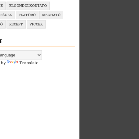
IS
ELGONDOLKODTATÓ
SSÉGEK
FEJTÖRŐ
MEGHATÓ
ZÓ
RECEPT
VICCEK
E
 by
Translate