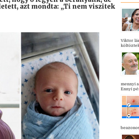
tett, azt mondta: „Ti nem viszitek
Viktor l
költöztek
mennyi a
Ennyi pén
beazonosí