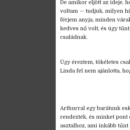
De amikor eljött az ideje,
voltam — tudjuk, milyen hí
férjem anyja, minden vára
kedves nő volt, és úgy tűnt
családnak.
Úgy éreztem, tökéletes csa
Linda fel nem ajánlotta, ho
Arthurral egy barátunk esk
rendezték, és minket pont 
asztalhoz, ami inkább tűnt