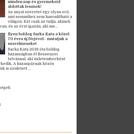
minden nap és gyermekeid
áldottak lesznek!
Az anyai szeretet egy olyan erő,
ami semmihez sem hasonlítható a
világon. Ezt csak az tudja, akinek
an, és az érzi igazán, aki me...
Ilyen boldog Sarka Kata a közel
70 éves új férjével– mutatjuk a
szerelmeseket
Sarka Kata 2018 óta boldog
házasságban él Bessenyei
Istvánnal, aki üzletemberként
kedik. A házaspárnak közös
 is született ...
ségek
k