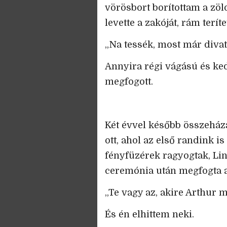
vörösbort borítottam a zö
levette a zakóját, rám terít
„Na tessék, most már divat
Annyira régi vágású és ked
megfogott.
Két évvel később összeháza
ott, ahol az első randink i
fényfüzérek ragyogtak, Lin
ceremónia után megfogta a 
„Te vagy az, akire Arthur m
És én elhittem neki.