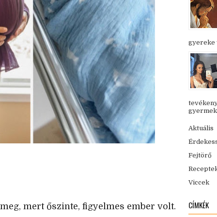
gyereke v
tevékeny
gyermekük
Aktuális
Érdekes
Fejtörő
Recepte
Viccek
CÍMKÉK
 meg, mert őszinte, figyelmes ember volt.