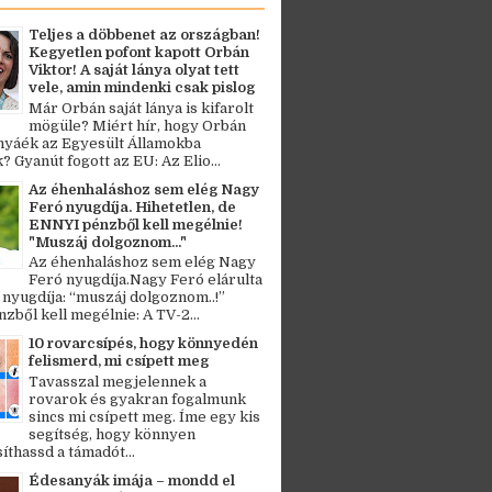
Teljes a döbbenet az országban!
Kegyetlen pofont kapott Orbán
Viktor! A saját lánya olyat tett
vele, amin mindenki csak pislog
Már Orbán saját lánya is kifarolt
mögüle? Miért hír, hogy Orbán
ányáék az Egyesült Államokba
? Gyanút fogott az EU: Az Elio...
Az éhenhaláshoz sem elég Nagy
Feró nyugdíja. Hihetetlen, de
ENNYI pénzből kell megélnie!
"Muszáj dolgoznom..."
Az éhenhaláshoz sem elég Nagy
Feró nyugdíja.Nagy Feró elárulta
 nyugdíja: “muszáj dolgoznom..!”
zből kell megélnie: A TV-2...
10 rovarcsípés, hogy könnyedén
felismerd, mi csípett meg
Tavasszal megjelennek a
rovarok és gyakran fogalmunk
sincs mi csípett meg. Íme egy kis
segítség, hogy könnyen
thassd a támadót...
Édesanyák imája – mondd el