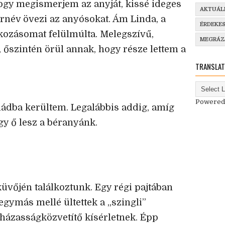
 hogy megismerjem az anyját, kissé ideges
AKTUÁL
rnév övezi az anyósokat. Ám Linda, a
ÉRDEKE
kozásomat felülmúlta. Melegszívű,
MEGRÁ
, őszintén örül annak, hogy része lettem a
TRANSLAT
Powered
ládba kerültem. Legalábbis addig, amíg
gy ő lesz a béranyánk.
üvőjén találkoztunk. Egy régi pajtában
egymás mellé ültettek a „szingli”
 házasságközvetítő kísérletnek. Épp