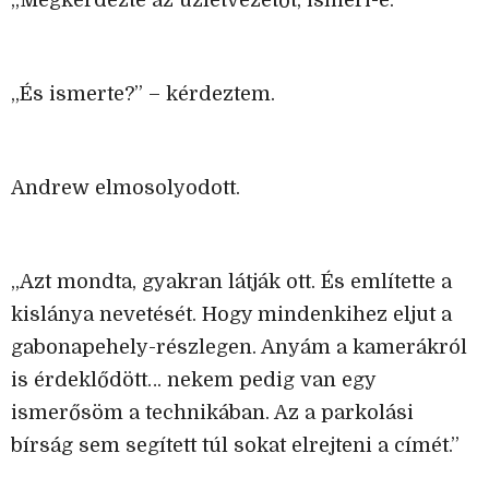
„Megkérdezte az üzletvezetőt, ismeri-e.”
„És ismerte?” – kérdeztem.
Andrew elmosolyodott.
„Azt mondta, gyakran látják ott. És említette a
kislánya nevetését. Hogy mindenkihez eljut a
gabonapehely-részlegen. Anyám a kamerákról
is érdeklődött… nekem pedig van egy
ismerősöm a technikában. Az a parkolási
bírság sem segített túl sokat elrejteni a címét.”