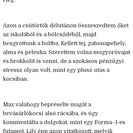
elég.
Azon a csütörtök délutánon összeszedtem őket
az iskolából és a bölcsődéből, majd
beugrottunk a boltba. Kellett tej, gabonapehely,
alma és pelenka. Szerettem volna mogyoróvajat
és brokkolit is venni, de a szokásos pénzügyi
stressz olyan volt, mint egy plusz utas a
kocsiban.
Max valahogy bepréselte magát a
bevásárlókocsi alsó rácsába, és úgy
kommentálta a dolgokat, mint egy Forma–1-es
futamot. Lily épp azon vitatkozott, melyik