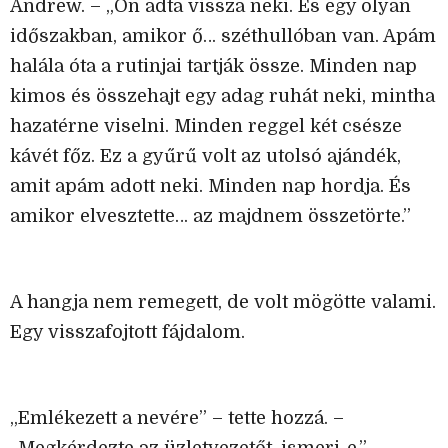
Andrew. – „Ön adta vissza neki. És egy olyan
időszakban, amikor ő… széthullóban van. Apám
halála óta a rutinjai tartják össze. Minden nap
kimos és összehajt egy adag ruhát neki, mintha
hazatérne viselni. Minden reggel két csésze
kávét főz. Ez a gyűrű volt az utolsó ajándék,
amit apám adott neki. Minden nap hordja. És
amikor elvesztette… az majdnem összetörte.”
A hangja nem remegett, de volt mögötte valami.
Egy visszafojtott fájdalom.
„Emlékezett a nevére” – tette hozzá. –