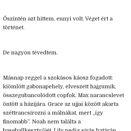
Őszintén azt hittem, ennyi volt. Véget ért a
történet.
De nagyon tévedtem.
Másnap reggel a szokásos káosz fogadott:
kiömlött gabonapehely, elveszett hajgumik,
összegubancolódott copfok. Max narancslevet
öntött a házijára. Grace az ujjai között akarta
széttrancsírozni a málnákat, mert „így
finomabb”. Noah nem találta a
baseballkesztyűjét, Lily pedig sírás határán