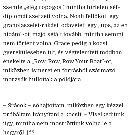
zsemle „elég ropogós”, mintha hirtelen séf-
diplomát szerzett volna. Noah fellökött egy
granolaszelet-rakást, odavetett egy „ups, az én
hibám”-ot, majd sétált tovább, mintha semmi
nem történt volna. Grace pedig a kocsi
gyerekülésében ült, és végtelenített módban
énekelte a „Row, Row, Row Your Boat”-ot,
miközben ismeretlen forrásból származó
morzsák hullottak a pólójára.
– Srácok – sóhajtottam, miközben egy kézzel
próbáltam irányítani a kocsit. – Viselkedjünk
úgy, mintha nem most jöttünk volna le a
hegyről, jó?