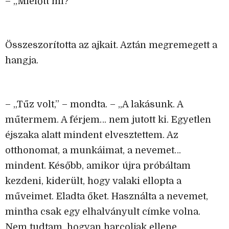
– „Mielőtt mi?”
Összeszorította az ajkait. Aztán megremegett a
hangja.
– „Tűz volt,” – mondta. – „A lakásunk. A
műtermem. A férjem… nem jutott ki. Egyetlen
éjszaka alatt mindent elvesztettem. Az
otthonomat, a munkáimat, a nevemet…
mindent. Később, amikor újra próbáltam
kezdeni, kiderült, hogy valaki ellopta a
műveimet. Eladta őket. Használta a nevemet,
mintha csak egy elhalványult címke volna.
Nem tudtam, hogyan harcoljak ellene.