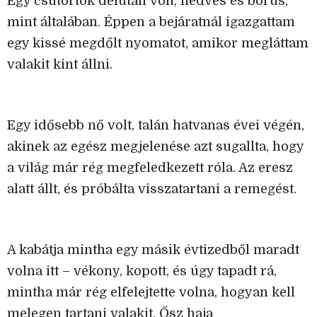
Egy csütörtök délután volt, nedves és borús,
mint általában. Éppen a bejáratnál igazgattam
egy kissé megdőlt nyomatot, amikor megláttam
valakit kint állni.
Egy idősebb nő volt, talán hatvanas évei végén,
akinek az egész megjelenése azt sugallta, hogy
a világ már rég megfeledkezett róla. Az eresz
alatt állt, és próbálta visszatartani a remegést.
A kabátja mintha egy másik évtizedből maradt
volna itt – vékony, kopott, és úgy tapadt rá,
mintha már rég elfelejtette volna, hogyan kell
melegen tartani valakit. Ősz haja