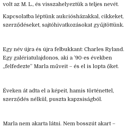
volt az M. L., és visszahelyeztük a teljes nevét.
Kapcsolatba léptünk aukciósházakkal, cikkeket,
szerződéseket, sajtóhivatkozásokat gyűjtöttünk.
Egy név újra és újra felbukkant: Charles Ryland.
Egy galériatulajdonos, aki a ’90-es években
„felfedezte” Marla műveit – és el is lopta őket.
Éveken át adta el a képeit, hamis történettel,
szerződés nélkül, puszta kapzsiságból.
Marla nem akarta látni. Nem bosszút akart –