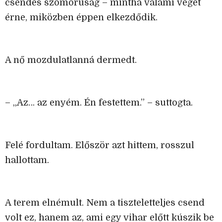
csendes szomorúság – mintha valami véget
érne, miközben éppen elkezdődik.
A nő mozdulatlanná dermedt.
– „Az… az enyém. Én festettem.” – suttogta.
Felé fordultam. Először azt hittem, rosszul
hallottam.
A terem elnémult. Nem a tiszteletteljes csend
volt ez, hanem az, ami egy vihar előtt kúszik be