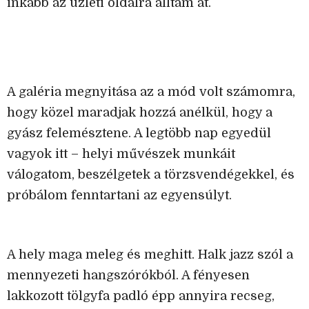
inkább az üzleti oldalra álltam át.
A galéria megnyitása az a mód volt számomra,
hogy közel maradjak hozzá anélkül, hogy a
gyász felemésztene. A legtöbb nap egyedül
vagyok itt – helyi művészek munkáit
válogatom, beszélgetek a törzsvendégekkel, és
próbálom fenntartani az egyensúlyt.
A hely maga meleg és meghitt. Halk jazz szól a
mennyezeti hangszórókból. A fényesen
lakkozott tölgyfa padló épp annyira recseg,