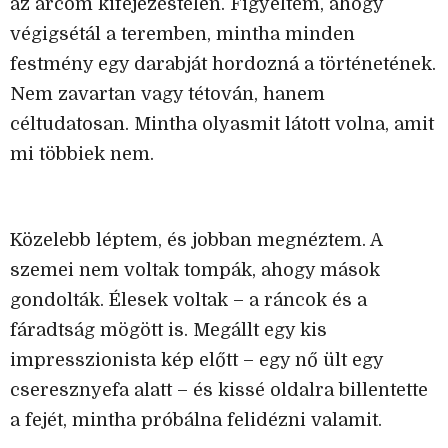
az arcom kifejezéstelen. Figyeltem, ahogy
végigsétál a teremben, mintha minden
festmény egy darabját hordozná a történetének.
Nem zavartan vagy tétován, hanem
céltudatosan. Mintha olyasmit látott volna, amit
mi többiek nem.
Közelebb léptem, és jobban megnéztem. A
szemei nem voltak tompák, ahogy mások
gondolták. Élesek voltak – a ráncok és a
fáradtság mögött is. Megállt egy kis
impresszionista kép előtt – egy nő ült egy
cseresznyefa alatt – és kissé oldalra billentette
a fejét, mintha próbálna felidézni valamit.