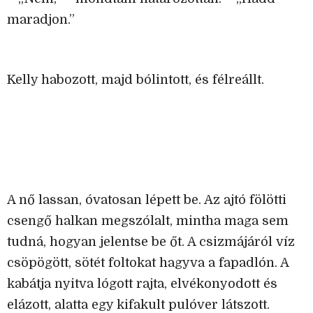
maradjon.”
Kelly habozott, majd bólintott, és félreállt.
A nő lassan, óvatosan lépett be. Az ajtó fölötti
csengő halkan megszólalt, mintha maga sem
tudná, hogyan jelentse be őt. A csizmájáról víz
csöpögött, sötét foltokat hagyva a fapadlón. A
kabátja nyitva lógott rajta, elvékonyodott és
elázott, alatta egy kifakult pulóver látszott.