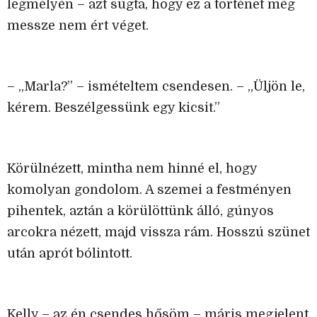
legmélyén – azt súgta, hogy ez a történet még
messze nem ért véget.
– „Marla?” – ismételtem csendesen. – „Üljön le,
kérem. Beszélgessünk egy kicsit.”
Körülnézett, mintha nem hinné el, hogy
komolyan gondolom. A szemei a festményen
pihentek, aztán a körülöttünk álló, gúnyos
arcokra nézett, majd vissza rám. Hosszú szünet
után aprót bólintott.
Kelly – az én csendes hősöm – máris megjelent