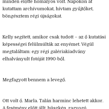
minden előtte homályos volt. Napokon át
kutattam archívumokat, hívtam gyűjtőket,
böngésztem régi újságokat.
Kelly segített, amikor csak tudott – az ő kutatási
képességei felülmúlták az enyémet. Végül
megtaláltam: egy régi galériakiadvány
elhalványult fotóját 1990-ből.
Megfagyott bennem a levegő.
Ott volt ő. Marla. Talán harminc lehetett akkor.
A festmény előtt állt, büszkén, ragyogó