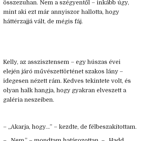
összezuhan. Nem a szégyentől – inkább úgy,
mint aki ezt már annyiszor hallotta, hogy
háttérzajjá vált, de mégis fáj.
Kelly, az asszisztensem – egy húszas évei
elején járó művészettörténet szakos lány –
idegesen nézett rám. Kedves tekintete volt, és
olyan halk hangja, hogy gyakran elveszett a
galéria neszeiben.
– „Akarja, hogy…” – kezdte, de félbeszakítottam.
– „Nem,” – mondtam határozottan. – „Hadd