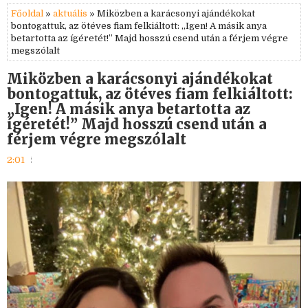
Főoldal
»
aktuális
» Miközben a karácsonyi ajándékokat
bontogattuk, az ötéves fiam felkiáltott: „Igen! A másik anya
betartotta az ígéretét!” Majd hosszú csend után a férjem végre
megszólalt
Miközben a karácsonyi ajándékokat
bontogattuk, az ötéves fiam felkiáltott:
„Igen! A másik anya betartotta az
ígéretét!” Majd hosszú csend után a
férjem végre megszólalt
2:01