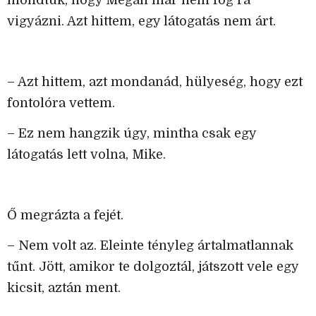
mondtuk, hogy Megan már nem fog rá
vigyázni. Azt hittem, egy látogatás nem árt.
– Azt hittem, azt mondanád, hülyeség, hogy ezt
fontolóra vettem.
– Ez nem hangzik úgy, mintha csak egy
látogatás lett volna, Mike.
Ő megrázta a fejét.
– Nem volt az. Eleinte tényleg ártalmatlannak
tűnt. Jött, amikor te dolgoztál, játszott vele egy
kicsit, aztán ment.