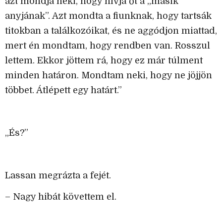
azt mondja neki, hogy hívja őt a „másik
anyjának”. Azt mondta a fiunknak, hogy tartsák
titokban a találkozóikat, és ne aggódjon miattad,
mert én mondtam, hogy rendben van. Rosszul
lettem. Ekkor jöttem rá, hogy ez már túlment
minden határon. Mondtam neki, hogy ne jöjjön
többet. Átlépett egy határt.”
„És?”
Lassan megrázta a fejét.
– Nagy hibát követtem el.