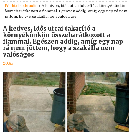
Főoldal
»
aktuális
» A kedves, idős utcai takarító a környékünkön
összebarátkozott a fiammal. Egészen addig, amíg egy nap rá nem
jöttem, hogy a szakálla nem valóságos
A kedves, idős utcai takarító a
környékünkön összebarátkozott a
fiammal. Egészen addig, amíg egy nap
rá nem jöttem, hogy a szakálla nem
valóságos
20:45