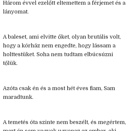
Három évvel ezelőtt eltemettem a férjemet és a
lányomat.
A baleset, ami elvitte őket, olyan brutális volt,
hogy a kórház nem engedte, hogy lássam a
holttestüket. Soha nem tudtam elbúcsúzni
tőlük.
Azóta csak én és a most hét éves fiam, Sam
maradtunk.
A temetés óta szinte nem beszélt, és megértem,
mert én sem vagyok ugyanaz az ember, aki