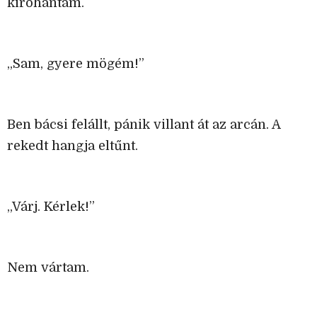
kirohantam.
„Sam, gyere mögém!”
Ben bácsi felállt, pánik villant át az arcán. A
rekedt hangja eltűnt.
„Várj. Kérlek!”
Nem vártam.