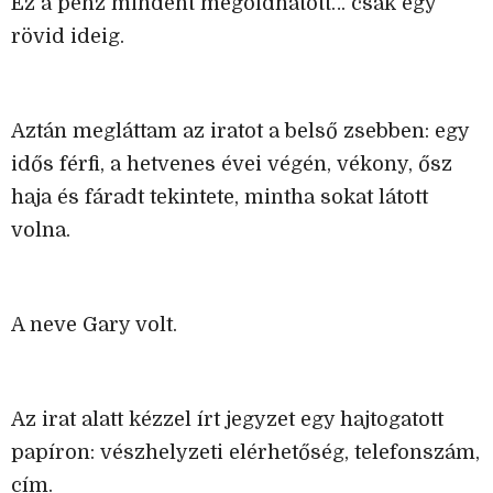
Ez a pénz mindent megoldhatott… csak egy
rövid ideig.
Aztán megláttam az iratot a belső zsebben: egy
idős férfi, a hetvenes évei végén, vékony, ősz
haja és fáradt tekintete, mintha sokat látott
volna.
A neve Gary volt.
Az irat alatt kézzel írt jegyzet egy hajtogatott
papíron: vészhelyzeti elérhetőség, telefonszám,
cím.