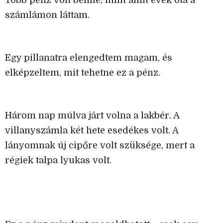
Több pénz volt benne, mint amit évek óta a
számlámon láttam.
Egy pillanatra elengedtem magam, és
elképzeltem, mit tehetne ez a pénz.
Három nap múlva járt volna a lakbér. A
villanyszámla két hete esedékes volt. A
lányomnak új cipőre volt szüksége, mert a
régiek talpa lyukas volt.