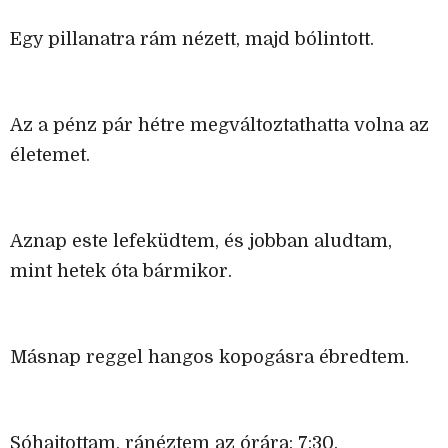
Egy pillanatra rám nézett, majd bólintott.
Az a pénz pár hétre megváltoztathatta volna az
életemet.
Aznap este lefeküdtem, és jobban aludtam,
mint hetek óta bármikor.
Másnap reggel hangos kopogásra ébredtem.
Sóhajtottam, ránéztem az órára: 7:30.