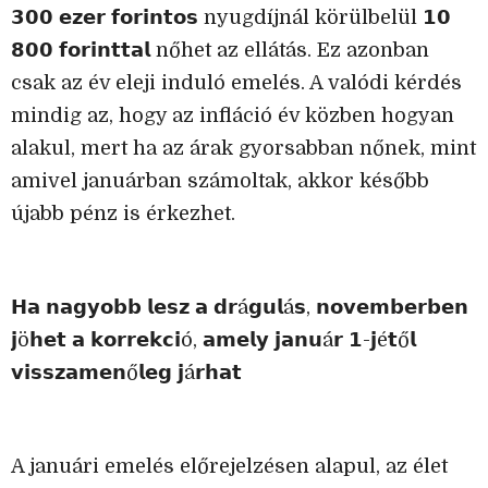
𝟯𝟬𝟬 𝗲𝘇𝗲𝗿 𝗳𝗼𝗿𝗶𝗻𝘁𝗼𝘀 nyugdíjnál körülbelül 𝟭𝟬
𝟴𝟬𝟬 𝗳𝗼𝗿𝗶𝗻𝘁𝘁𝗮𝗹 nőhet az ellátás. Ez azonban
csak az év eleji induló emelés. A valódi kérdés
mindig az, hogy az infláció év közben hogyan
alakul, mert ha az árak gyorsabban nőnek, mint
amivel januárban számoltak, akkor később
újabb pénz is érkezhet.
𝗛𝗮 𝗻𝗮𝗴𝘆𝗼𝗯𝗯 𝗹𝗲𝘀𝘇 𝗮 𝗱𝗿á𝗴𝘂𝗹á𝘀, 𝗻𝗼𝘃𝗲𝗺𝗯𝗲𝗿𝗯𝗲𝗻
𝗷ö𝗵𝗲𝘁 𝗮 𝗸𝗼𝗿𝗿𝗲𝗸𝗰𝗶ó, 𝗮𝗺𝗲𝗹𝘆 𝗷𝗮𝗻𝘂á𝗿 𝟭-𝗷é𝘁ő𝗹
𝘃𝗶𝘀𝘀𝘇𝗮𝗺𝗲𝗻ő𝗹𝗲𝗴 𝗷á𝗿𝗵𝗮𝘁
A januári emelés előrejelzésen alapul, az élet