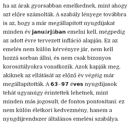
ha az árak gyorsabban emelkednek, mint ahogy
azt előre számolták. A szabály lényege továbbra
is az, hogy a már megállapított nyugdíjakat
minden év 𝗷𝗮𝗻𝘂á𝗿𝗷á𝗯𝗮𝗻 emelni kell, mégpedig
az adott évre tervezett infláció alapján. Ez az
emelés nem külön kérvényre jár, nem kell
hozzá sorban állni, és nem csak bizonyos
korosztályokra vonatkozik. Azok kapják meg,
akiknek az ellátását az előző év végéig már
megállapították. A 𝟲𝟯–𝟵𝟳 é𝘃𝗲𝘀 nyugdíjasok
tehát ugyanúgy érintettek lehetnek, mint
minden más jogosult, de fontos pontosítani: ez
nem külön életkori kedvezmény, hanem a
nyugdíjrendszer általános emelési szabálya.