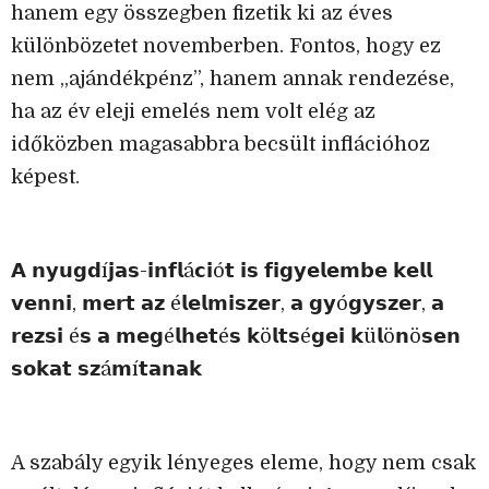
hanem egy összegben fizetik ki az éves
különbözetet novemberben. Fontos, hogy ez
nem „ajándékpénz”, hanem annak rendezése,
ha az év eleji emelés nem volt elég az
időközben magasabbra becsült inflációhoz
képest.
𝗔 𝗻𝘆𝘂𝗴𝗱í𝗷𝗮𝘀-𝗶𝗻𝗳𝗹á𝗰𝗶ó𝘁 𝗶𝘀 𝗳𝗶𝗴𝘆𝗲𝗹𝗲𝗺𝗯𝗲 𝗸𝗲𝗹𝗹
𝘃𝗲𝗻𝗻𝗶, 𝗺𝗲𝗿𝘁 𝗮𝘇 é𝗹𝗲𝗹𝗺𝗶𝘀𝘇𝗲𝗿, 𝗮 𝗴𝘆ó𝗴𝘆𝘀𝘇𝗲𝗿, 𝗮
𝗿𝗲𝘇𝘀𝗶 é𝘀 𝗮 𝗺𝗲𝗴é𝗹𝗵𝗲𝘁é𝘀 𝗸ö𝗹𝘁𝘀é𝗴𝗲𝗶 𝗸ü𝗹ö𝗻ö𝘀𝗲𝗻
𝘀𝗼𝗸𝗮𝘁 𝘀𝘇á𝗺í𝘁𝗮𝗻𝗮𝗸
A szabály egyik lényeges eleme, hogy nem csak