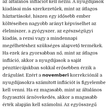
az általános inflációt kell nézni. A nyugdíjasok
kiadásai más szerkezetűek, mint az átlagos
háztartásoké, hiszen egy idősebb ember
költéseiben nagyobb arányt képviselhet az
élelmiszer, a gyógyszer, az egészségügyi
kiadás, a rezsi vagy a mindennapi
megélhetéshez szükséges alapvető termékek.
Ha ezek ára gyorsabban nő, mint az átlagos
infláció, akkor a nyugdíjasok a saját
pénztárcájukban sokkal erősebben érzik a
drágulást. Ezért a 𝗻𝗼𝘃𝗲𝗺𝗯𝗲𝗿𝗶 korrekciónál a
nyugdíjasokra számított inflációt is figyelembe
kell venni. Ha ez magasabb, mint az általános
fogyasztói árnövekedés, akkor a magasabb
érték alapján kell számolni. Az egyösszegű