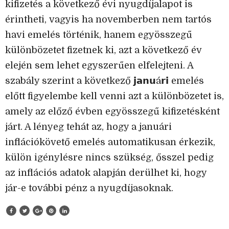
kifizetés a következő évi nyugdíjalapot is
érintheti, vagyis ha novemberben nem tartós
havi emelés történik, hanem egyösszegű
különbözetet fizetnek ki, azt a következő év
elején sem lehet egyszerűen elfelejteni. A
szabály szerint a következő 𝗷𝗮𝗻𝘂á𝗿𝗶 emelés
előtt figyelembe kell venni azt a különbözetet is,
amely az előző évben egyösszegű kifizetésként
járt. A lényeg tehát az, hogy a januári
inflációkövető emelés automatikusan érkezik,
külön igénylésre nincs szükség, ősszel pedig
az inflációs adatok alapján derülhet ki, hogy
jár-e további pénz a nyugdíjasoknak.