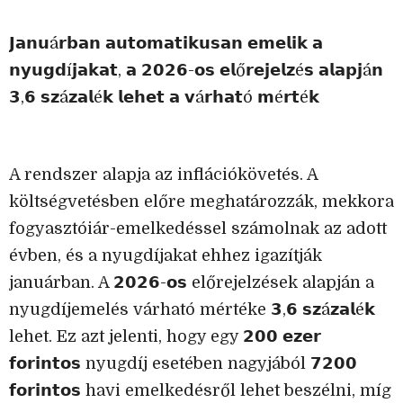
𝗝𝗮𝗻𝘂á𝗿𝗯𝗮𝗻 𝗮𝘂𝘁𝗼𝗺𝗮𝘁𝗶𝗸𝘂𝘀𝗮𝗻 𝗲𝗺𝗲𝗹𝗶𝗸 𝗮
𝗻𝘆𝘂𝗴𝗱í𝗷𝗮𝗸𝗮𝘁, 𝗮 𝟮𝟬𝟮𝟲-𝗼𝘀 𝗲𝗹ő𝗿𝗲𝗷𝗲𝗹𝘇é𝘀 𝗮𝗹𝗮𝗽𝗷á𝗻
𝟯,𝟲 𝘀𝘇á𝘇𝗮𝗹é𝗸 𝗹𝗲𝗵𝗲𝘁 𝗮 𝘃á𝗿𝗵𝗮𝘁ó 𝗺é𝗿𝘁é𝗸
A rendszer alapja az inflációkövetés. A
költségvetésben előre meghatározzák, mekkora
fogyasztóiár-emelkedéssel számolnak az adott
évben, és a nyugdíjakat ehhez igazítják
januárban. A 𝟮𝟬𝟮𝟲-𝗼𝘀 előrejelzések alapján a
nyugdíjemelés várható mértéke 𝟯,𝟲 𝘀𝘇á𝘇𝗮𝗹é𝗸
lehet. Ez azt jelenti, hogy egy 𝟮𝟬𝟬 𝗲𝘇𝗲𝗿
𝗳𝗼𝗿𝗶𝗻𝘁𝗼𝘀 nyugdíj esetében nagyjából 𝟳𝟮𝟬𝟬
𝗳𝗼𝗿𝗶𝗻𝘁𝗼𝘀 havi emelkedésről lehet beszélni, míg