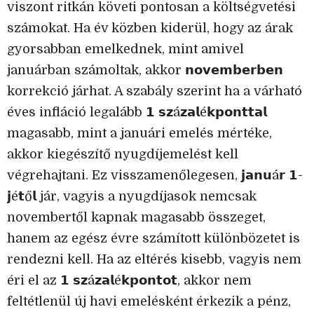
viszont ritkán követi pontosan a költségvetési
számokat. Ha év közben kiderül, hogy az árak
gyorsabban emelkednek, mint amivel
januárban számoltak, akkor 𝗻𝗼𝘃𝗲𝗺𝗯𝗲𝗿𝗯𝗲𝗻
korrekció járhat. A szabály szerint ha a várható
éves infláció legalább 𝟭 𝘀𝘇á𝘇𝗮𝗹é𝗸𝗽𝗼𝗻𝘁𝘁𝗮𝗹
magasabb, mint a januári emelés mértéke,
akkor kiegészítő nyugdíjemelést kell
végrehajtani. Ez visszamenőlegesen, 𝗷𝗮𝗻𝘂á𝗿 𝟭-
𝗷é𝘁ő𝗹 jár, vagyis a nyugdíjasok nemcsak
novembertől kapnak magasabb összeget,
hanem az egész évre számított különbözetet is
rendezni kell. Ha az eltérés kisebb, vagyis nem
éri el az 𝟭 𝘀𝘇á𝘇𝗮𝗹é𝗸𝗽𝗼𝗻𝘁𝗼𝘁, akkor nem
feltétlenül új havi emelésként érkezik a pénz,