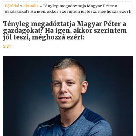
Főoldal
»
aktuális
» Tényleg megadóztatja Magyar Péter a
gazdagokat? Ha igen, akkor szerintem jól teszi, méghozzá ezért:
Tényleg megadóztatja Magyar Péter a
gazdagokat? Ha igen, akkor szerintem
jól teszi, méghozzá ezért:
2:37