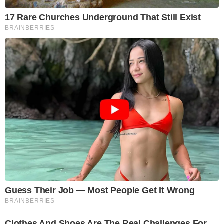
17 Rare Churches Underground That Still Exist
BRAINBERRIES
Guess Their Job — Most People Get It Wrong
BRAINBERRIES
Clothes And Shoes Are The Real Challenges For