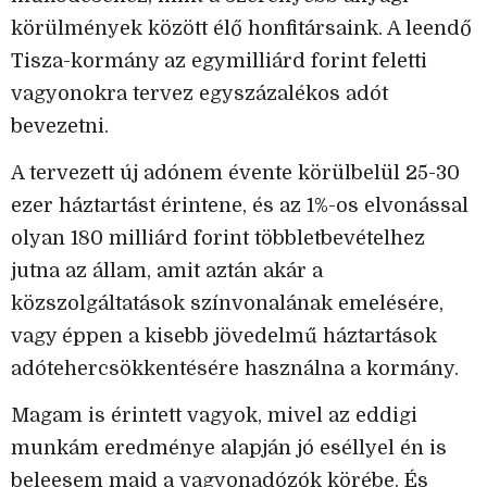
körülmények között élő honfitársaink. A leendő
Tisza-kormány az egymilliárd forint feletti
vagyonokra tervez egyszázalékos adót
bevezetni.
A tervezett új adónem évente körülbelül 25-30
ezer háztartást érintene, és az 1%-os elvonással
olyan 180 milliárd forint többletbevételhez
jutna az állam, amit aztán akár a
közszolgáltatások színvonalának emelésére,
vagy éppen a kisebb jövedelmű háztartások
adótehercsökkentésére használna a kormány.
Magam is érintett vagyok, mivel az eddigi
munkám eredménye alapján jó eséllyel én is
beleesem majd a vagyonadózók körébe. És