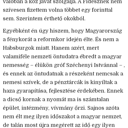
valóban a köz javát szolgálja. A Fidesznek nem
szívesen fizettem volna többet egy forinttal
sem. Szerintem érthető okokból.
Egyébként én úgy hiszem, hogy Magyarország
a fénykorát a reformkor idején élte. És nem a
Habsburgok miatt. Hanem azért, mert
valamiféle nemzeti öntudatra ébredt a magyar
nemesség – élükön gróf Széchenyi Istvánnal – ,
és ennek az öntudatnak a részeként nemcsak a
nemesi szívek, de a pénztárcák is kinyíltak a
haza gyarapítása, fejlesztése érdekében. Ennek
a dicső kornak a nyomát ma is számtalan
épület, intézmény, vívmány őrzi. Sajnos azóta
nem élt meg ilyen időszakot a magyar nemzet,
de talán most újra megérett az idő egy ilyen