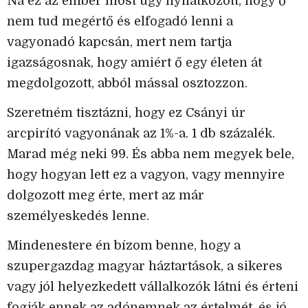
Na ez az ember most úgy nyilatkozott, hogy ő
nem tud megértő és elfogadó lenni a
vagyonadó kapcsán, mert nem tartja
igazságosnak, hogy amiért ő egy életen át
megdolgozott, abból mással osztozzon.
Szeretném tisztázni, hogy ez Csányi úr
arcpirító vagyonának az 1%-a. 1 db százalék.
Marad még neki 99. És abba nem megyek bele,
hogy hogyan lett ez a vagyon, vagy mennyire
dolgozott meg érte, mert az már
személyeskedés lenne.
Mindenestere én bízom benne, hogy a
szupergazdag magyar háztartások, a sikeres
vagy jól helyezkedett vállalkozók látni és érteni
fogják ennek az adónemnek az értelmét, és jó