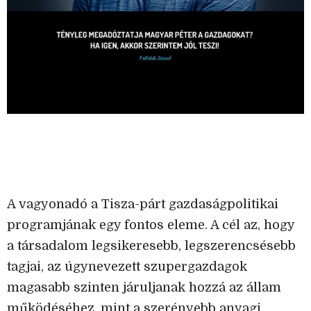
A vagyonadó a Tisza-párt gazdaságpolitikai
programjának egy fontos eleme. A cél az, hogy
a társadalom legsikeresebb, legszerencsésebb
tagjai, az úgynevezett szupergazdagok
magasabb szinten járuljanak hozzá az állam
működéséhez, mint a szerényebb anyagi