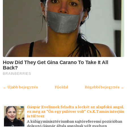
How Did They Get Gina Carano To Take It All
Back?
BRAINBERRIES
← Újabb bejegyzés
Főoldal
Régebbi bejegyzés →
Gáspár Evelinnek feladta a leckét az alapfokú angol,
ez még az "Ön egy pulóver volt" Cs.K.Tamás interjún
is túl tesz
A külügyminisztériumban sajtóreferensi pozícióban
dolgozó Gáspár általa angolnak vélt nyelven