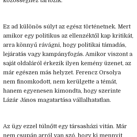
közösséghez tartozik.
Ez ad különös súlyt az egész történetnek. Mert
amikor egy politikus az ellenzéktől kap kritikát,
arra könnyű rávágni, hogy politikai támadás,
lejáratás vagy kampányfogás. Amikor viszont a
saját oldaláról érkezik ilyen kemény üzenet, az
már egészen más helyzet. Ferencz Orsolya
nem finomkodott, nem kerülgette a témát,
hanem egyenesen kimondta, hogy szerinte
Lázár János magatartása vállalhatatlan.
Az ügy ezzel túlnőtt egy társasházi vitán. Már
nem csupán arról van szó, hogy ki mennyit