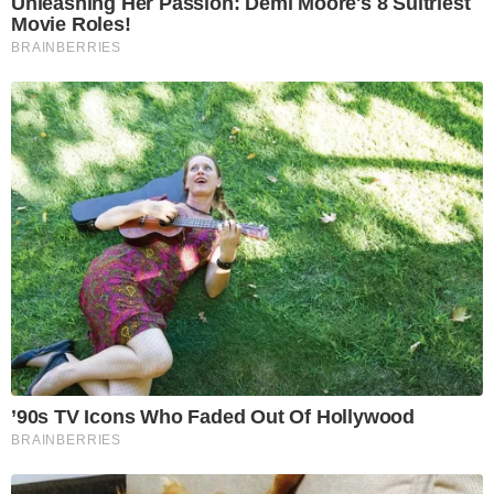
Unleashing Her Passion: Demi Moore's 8 Sultriest
Movie Roles!
BRAINBERRIES
’90s TV Icons Who Faded Out Of Hollywood
BRAINBERRIES