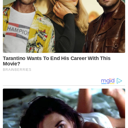
Tarantino Wants To End His Career With This
Movie?
BRAINBERRIES