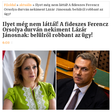
Főoldal
»
aktuális
» Ilyet még nem láttál! A fideszes Ferencz
Orsolya durván nekiment Lázár Jánosnak: belülről robbant az
ügy!
Ilyet még nem láttál! A fideszes Ferencz
Orsolya durván nekiment Lázár
Jánosnak: belülről robbant az ügy!
6:03