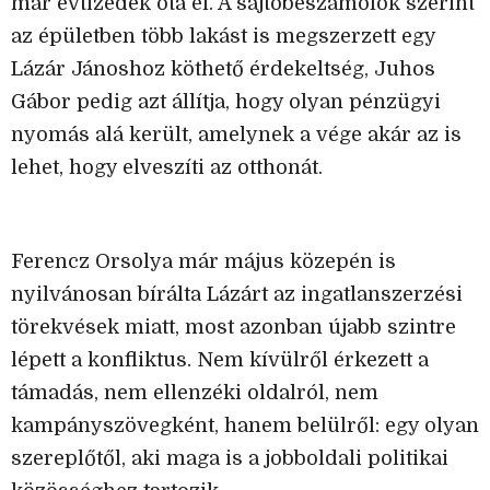
már évtizedek óta él. A sajtóbeszámolók szerint
az épületben több lakást is megszerzett egy
Lázár Jánoshoz köthető érdekeltség, Juhos
Gábor pedig azt állítja, hogy olyan pénzügyi
nyomás alá került, amelynek a vége akár az is
lehet, hogy elveszíti az otthonát.
Ferencz Orsolya már május közepén is
nyilvánosan bírálta Lázárt az ingatlanszerzési
törekvések miatt, most azonban újabb szintre
lépett a konfliktus. Nem kívülről érkezett a
támadás, nem ellenzéki oldalról, nem
kampányszövegként, hanem belülről: egy olyan
szereplőtől, aki maga is a jobboldali politikai