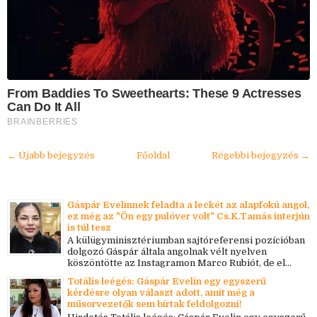
From Baddies To Sweethearts: These 9 Actresses
Can Do It All
BRAINBERRIES
← Újabb bejegyzés
Főoldal
Régebbi bejegyzés →
Gáspár Evelinnek feladta a leckét az alapfokú angol,
ez még az "Ön egy pulóver volt" Cs.K.Tamás interjún
is túl tesz
A külügyminisztériumban sajtóreferensi pozícióban
dolgozó Gáspár általa angolnak vélt nyelven
köszöntötte az Instagramon Marco Rubiót, de el...
Totális leégés: Gáspár Evelin egy egyszerű
kérdésre olyan választ adott, amit még a
műsorvezetők sem bírtak feldolgozni!