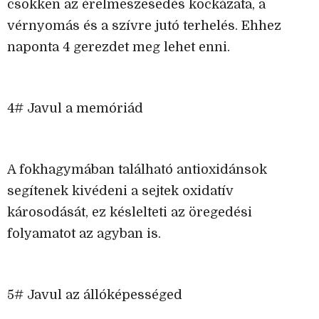
csökken az érelmeszesedés kockázata, a
vérnyomás és a szívre jutó terhelés. Ehhez
naponta 4 gerezdet meg lehet enni.
4# Javul a memóriád
A fokhagymában található antioxidánsok
segítenek kivédeni a sejtek oxidatív
károsodását, ez késlelteti az öregedési
folyamatot az agyban is.
5# Javul az állóképességed