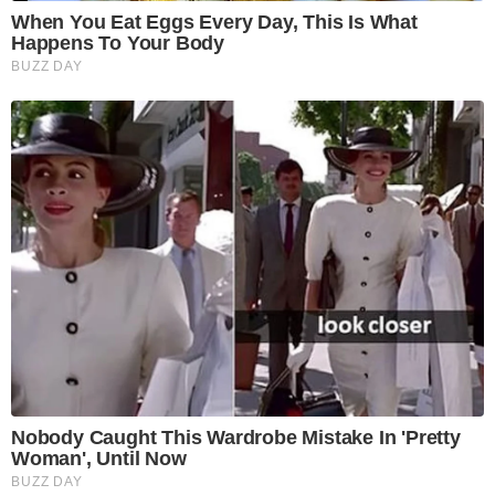
When You Eat Eggs Every Day, This Is What
Happens To Your Body
BUZZ DAY
Nobody Caught This Wardrobe Mistake In 'Pretty
Woman', Until Now
BUZZ DAY