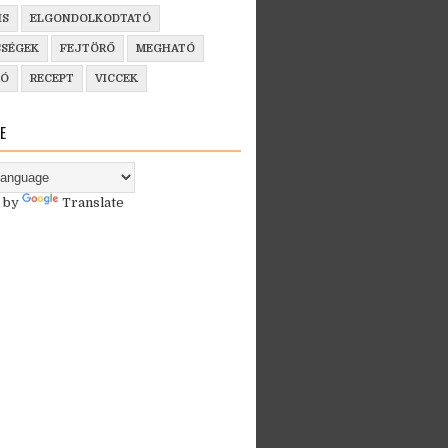
IS
ELGONDOLKODTATÓ
SSÉGEK
FEJTÖRŐ
MEGHATÓ
ZÓ
RECEPT
VICCEK
E
 by
Translate