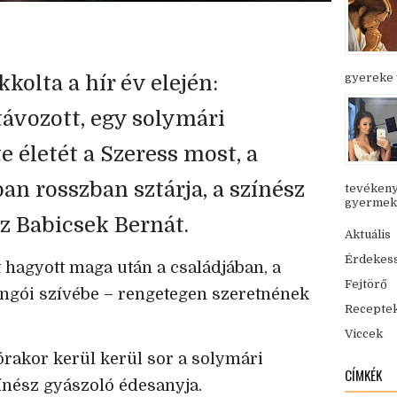
kolta a hír év elején:
gyereke v
távozott, egy solymári
e életét a Szeress most, a
an rosszban sztárja, a színész
tevékeny
gyermekük
 Babicsek Bernát.
Aktuális
Érdekes
t hagyott maga után a családjában, a
Fejtörő
ongói szívébe – rengetegen szeretnének
Recepte
Viccek
 órakor kerül kerül sor a solymári
CÍMKÉK
ínész gyászoló édesanyja.