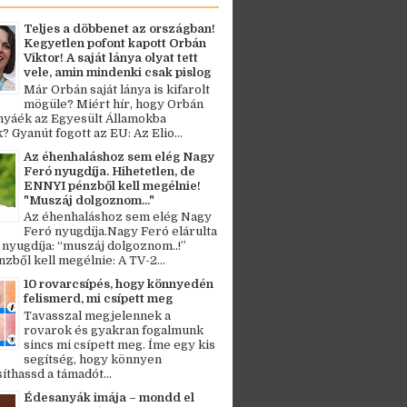
Teljes a döbbenet az országban!
Kegyetlen pofont kapott Orbán
Viktor! A saját lánya olyat tett
vele, amin mindenki csak pislog
Már Orbán saját lánya is kifarolt
mögüle? Miért hír, hogy Orbán
ányáék az Egyesült Államokba
? Gyanút fogott az EU: Az Elio...
Az éhenhaláshoz sem elég Nagy
Feró nyugdíja. Hihetetlen, de
ENNYI pénzből kell megélnie!
"Muszáj dolgoznom..."
Az éhenhaláshoz sem elég Nagy
Feró nyugdíja.Nagy Feró elárulta
 nyugdíja: “muszáj dolgoznom..!”
zből kell megélnie: A TV-2...
10 rovarcsípés, hogy könnyedén
felismerd, mi csípett meg
Tavasszal megjelennek a
rovarok és gyakran fogalmunk
sincs mi csípett meg. Íme egy kis
segítség, hogy könnyen
thassd a támadót...
Édesanyák imája – mondd el