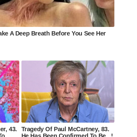
ke A Deep Breath Before You See Her
r, 43.
Tragedy Of Paul McCartney, 83.
To
He Has Been Confirmed To Be...!