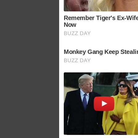
Remember Tiger's Ex-Wife
Now
BUZZ DAY
Monkey Gang Keep Steali
BUZZ DAY