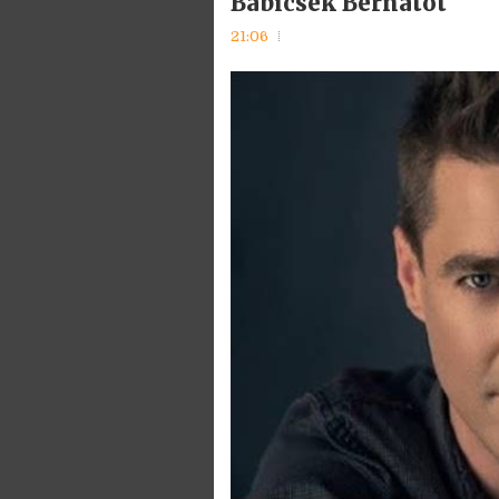
Babicsek Bernátot
21:06