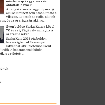
minden nap és gyermekeid
áldottak lesznek!
Az anyai szeretet egy olyan erő,
ami semmihez sem hasonlítható a
világon. Ezt csak az tudja, akinek
an, és az érzi igazán, aki me...
Ilyen boldog Sarka Kata a közel
70 éves új férjével– mutatjuk a
szerelmeseket
Sarka Kata 2018 óta boldog
házasságban él Bessenyei
Istvánnal, aki üzletemberként
kedik. A házaspárnak közös
 is született ...
ségek
k