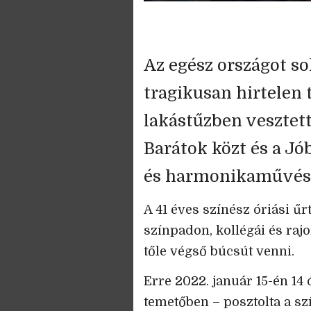
Az egész országot sok
tragikusan hirtelen 
lakástűzben vesztett
Barátok közt és a Jób
és harmonikaművész
A 41 éves színész óriási űr
színpadon, kollégái és raj
tőle végső búcsút venni.
Erre 2022. január 15-én 14
temetőben – posztolta a sz