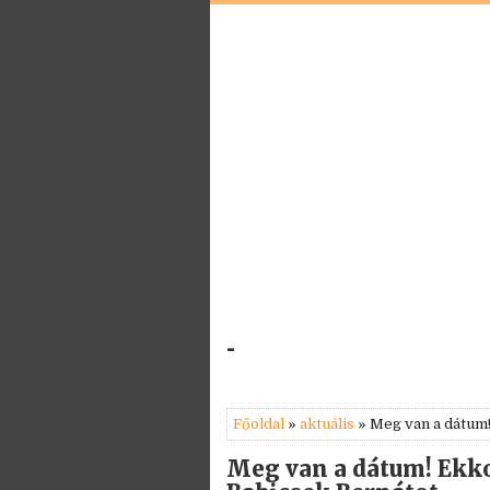
-
Főoldal
»
aktuális
» Meg van a dátum
Meg van a dátum! Ekk