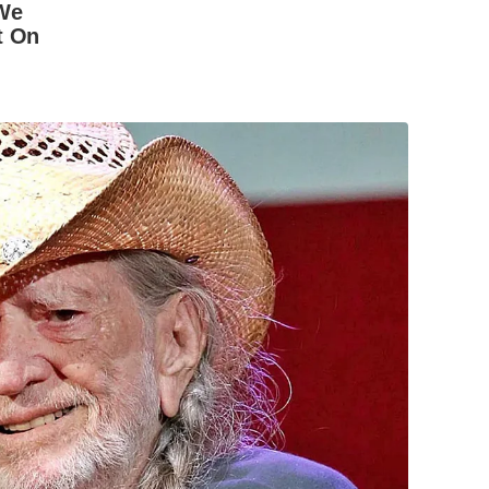
We
t On