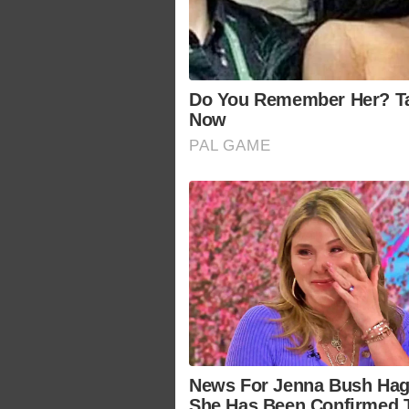
Do You Remember Her? Ta
Now
PAL GAME
News For Jenna Bush Hage
She Has Been Confirmed 