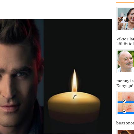
Viktor l
költöztek
mennyi a
Ennyi pén
beazonosí