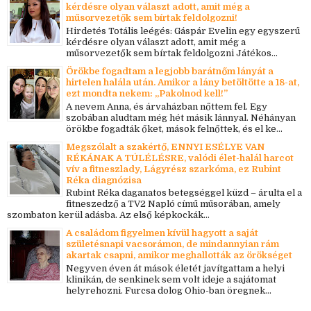
kérdésre olyan választ adott, amit még a
műsorvezetők sem bírtak feldolgozni!
Hirdetés Totális leégés: Gáspár Evelin egy egyszerű
kérdésre olyan választ adott, amit még a
műsorvezetők sem bírtak feldolgozni Játékos...
Örökbe fogadtam a legjobb barátnőm lányát a
hirtelen halála után. Amikor a lány betöltötte a 18-at,
ezt mondta nekem: „Pakolnod kell!”
A nevem Anna, és árvaházban nőttem fel. Egy
szobában aludtam még hét másik lánnyal. Néhányan
örökbe fogadták őket, mások felnőttek, és el ke...
Megszólalt a szakértő, ENNYI ESÉLYE VAN
RÉKÁNAK A TÚLÉLÉSRE, valódi élet-halál harcot
vív a fitneszlady, Lágyrész szarkóma, ez Rubint
Réka diagnózisa
Rubint Réka daganatos betegséggel küzd – árulta el a
fitneszedző a TV2 Napló című műsorában, amely
szombaton kerül adásba. Az első képkockák...
A családom figyelmen kívül hagyott a saját
születésnapi vacsorámon, de mindannyian rám
akartak csapni, amikor meghallották az örökséget
Negyven éven át mások életét javítgattam a helyi
klinikán, de senkinek sem volt ideje a sajátomat
helyrehozni. Furcsa dolog Ohio-ban öregnek...