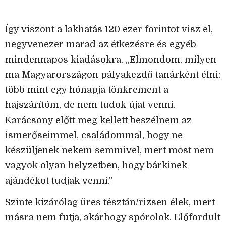
Így viszont a lakhatás 120 ezer forintot visz el,
negyvenezer marad az étkezésre és egyéb
mindennapos kiadásokra. „Elmondom, milyen
ma Magyarországon pályakezdő tanárként élni:
több mint egy hónapja tönkrement a
hajszárítóm, de nem tudok újat venni.
Karácsony előtt meg kellett beszélnem az
ismerőseimmel, családommal, hogy ne
készüljenek nekem semmivel, mert most nem
vagyok olyan helyzetben, hogy bárkinek
ajándékot tudjak venni.”
Szinte kizárólag üres tésztán/rizsen élek, mert
másra nem futja, akárhogy spórolok. Előfordult