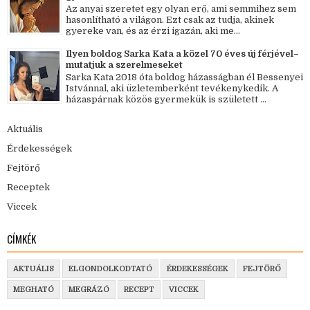
Az anyai szeretet egy olyan erő, ami semmihez sem
hasonlítható a világon. Ezt csak az tudja, akinek
gyereke van, és az érzi igazán, aki me...
Ilyen boldog Sarka Kata a közel 70 éves új férjével–
mutatjuk a szerelmeseket
Sarka Kata 2018 óta boldog házasságban él Bessenyei
Istvánnal, aki üzletemberként tevékenykedik. A
házaspárnak közös gyermekük is született ...
Aktuális
Érdekességek
Fejtörő
Receptek
Viccek
CÍMKÉK
AKTUÁLIS
ELGONDOLKODTATÓ
ÉRDEKESSÉGEK
FEJTÖRŐ
MEGHATÓ
MEGRÁZÓ
RECEPT
VICCEK