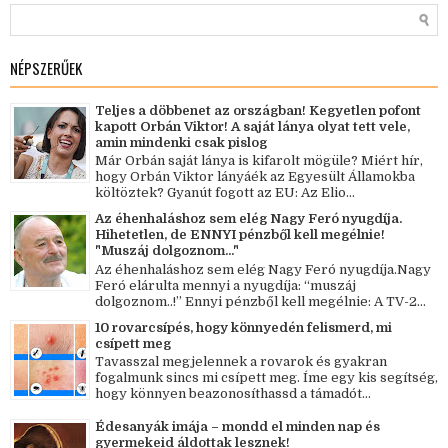
NÉPSZERŰEK
Teljes a döbbenet az országban! Kegyetlen pofont
kapott Orbán Viktor! A saját lánya olyat tett vele,
amin mindenki csak pislog
Már Orbán saját lánya is kifarolt mögüle? Miért hír,
hogy Orbán Viktor lányáék az Egyesült Államokba
költöztek? Gyanút fogott az EU: Az Elio...
Az éhenhaláshoz sem elég Nagy Feró nyugdíja.
Hihetetlen, de ENNYI pénzből kell megélnie!
"Muszáj dolgoznom..."
Az éhenhaláshoz sem elég Nagy Feró nyugdíja.Nagy
Feró elárulta mennyi a nyugdíja: “muszáj
dolgoznom..!” Ennyi pénzből kell megélnie: A TV-2...
10 rovarcsípés, hogy könnyedén felismerd, mi
csípett meg
Tavasszal megjelennek a rovarok és gyakran
fogalmunk sincs mi csípett meg. Íme egy kis segítség,
hogy könnyen beazonosíthassd a támadót...
Édesanyák imája – mondd el minden nap és
gyermekeid áldottak lesznek!