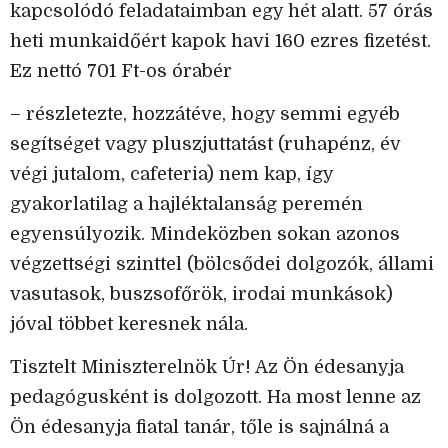
kapcsolódó feladataimban egy hét alatt. 57 órás
heti munkaidőért kapok havi 160 ezres fizetést.
Ez nettó 701 Ft-os órabér
– részletezte, hozzátéve, hogy semmi egyéb
segítséget vagy pluszjuttatást (ruhapénz, év
végi jutalom, cafeteria) nem kap, így
gyakorlatilag a hajléktalanság peremén
egyensúlyozik. Mindeközben sokan azonos
végzettségi szinttel (bölcsődei dolgozók, állami
vasutasok, buszsofőrök, irodai munkások)
jóval többet keresnek nála.
Tisztelt Miniszterelnök Úr! Az Ön édesanyja
pedagógusként is dolgozott. Ha most lenne az
Ön édesanyja fiatal tanár, tőle is sajnálná a