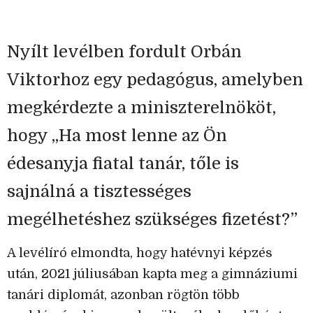
Nyílt levélben fordult Orbán
Viktorhoz egy pedagógus, amelyben
megkérdezte a miniszterelnököt,
hogy „Ha most lenne az Ön
édesanyja fiatal tanár, tőle is
sajnálná a tisztességes
megélhetéshez szükséges fizetést?”
A levélíró elmondta, hogy hatévnyi képzés
után, 2021 júliusában kapta meg a gimnáziumi
tanári diplomát, azonban rögtön több