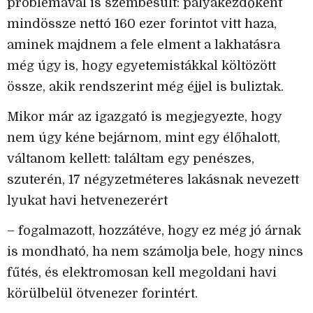
problémával is szembesült: pályakezdőként
mindössze nettó 160 ezer forintot vitt haza,
aminek majdnem a fele elment a lakhatásra
még úgy is, hogy egyetemistákkal költözött
össze, akik rendszerint még éjjel is buliztak.
Mikor már az igazgató is megjegyezte, hogy
nem úgy kéne bejárnom, mint egy élőhalott,
váltanom kellett: találtam egy penészes,
szuterén, 17 négyzetméteres lakásnak nevezett
lyukat havi hetvenezerért
– fogalmazott, hozzátéve, hogy ez még jó árnak
is mondható, ha nem számolja bele, hogy nincs
fűtés, és elektromosan kell megoldani havi
körülbelül ötvenezer forintért.