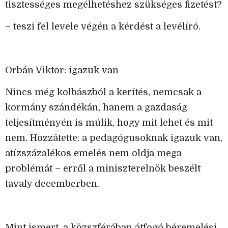
tisztességes megélhetéshez szükséges fizetést?
– teszi fel levele végén a kérdést a levélíró.
Orbán Viktor: igazuk van
Nincs még kolbászból a kerítés, nemcsak a
kormány szándékán, hanem a gazdaság
teljesítményén is múlik, hogy mit lehet és mit
nem. Hozzátette: a pedagógusoknak igazuk van,
atízszázalékos emelés nem oldja mega
problémát – erről a miniszterelnök beszélt
tavaly decemberben.
Mint ismert, a közszférában átfogó béremelési