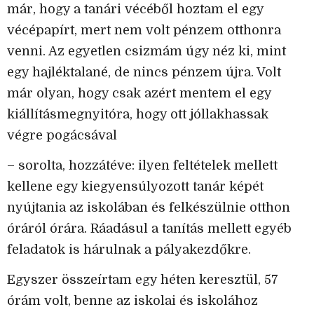
már, hogy a tanári vécéből hoztam el egy
vécépapírt, mert nem volt pénzem otthonra
venni. Az egyetlen csizmám úgy néz ki, mint
egy hajléktalané, de nincs pénzem újra. Volt
már olyan, hogy csak azért mentem el egy
kiállításmegnyitóra, hogy ott jóllakhassak
végre pogácsával
– sorolta, hozzátéve: ilyen feltételek mellett
kellene egy kiegyensúlyozott tanár képét
nyújtania az iskolában és felkészülnie otthon
óráról órára. Ráadásul a tanítás mellett egyéb
feladatok is hárulnak a pályakezdőkre.
Egyszer összeírtam egy héten keresztül, 57
órám volt, benne az iskolai és iskolához