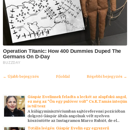
Operation Titanic: How 400 Dummies Duped The
Germans On D-Day
BUZZDAY
← Újabb bejegyzés
Főoldal
Régebbi bejegyzés →
Gáspár Evelinnek feladta a leckét az alapfokú angol,
ez még az "Ön egy pulóver volt" Cs.K.Tamás interjún
is túl tesz
A külügyminisztériumban sajtóreferensi pozícióban
dolgozó Gáspár általa angolnak vélt nyelven
köszöntötte az Instagramon Marco Rubiót, de el...
Totális leégés: Gáspár Evelin egy egyszerű