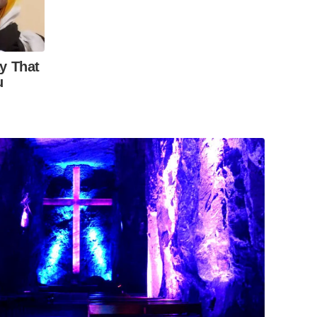
y That
u