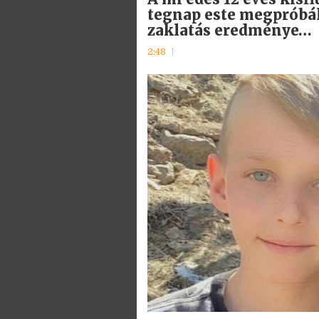
tegnap este megpróbálta
zaklatás eredménye…
2:48