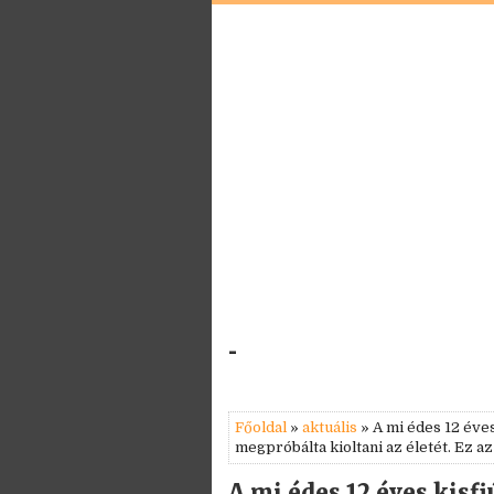
-
Főoldal
»
aktuális
» A mi édes 12 éves
megpróbálta kioltani az életét. Ez a
A mi édes 12 éves kisf