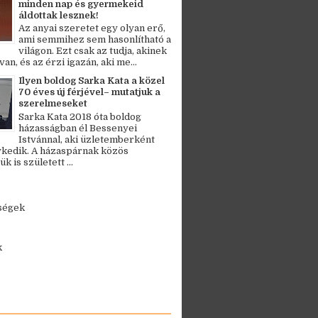
minden nap és gyermekeid
áldottak lesznek!
Az anyai szeretet egy olyan erő,
ami semmihez sem hasonlítható a
világon. Ezt csak az tudja, akinek
an, és az érzi igazán, aki me...
Ilyen boldog Sarka Kata a közel
70 éves új férjével– mutatjuk a
szerelmeseket
Sarka Kata 2018 óta boldog
házasságban él Bessenyei
Istvánnal, aki üzletemberként
kedik. A házaspárnak közös
 is született ...
ségek
k