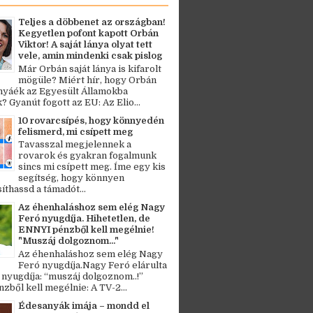
Teljes a döbbenet az országban!
Kegyetlen pofont kapott Orbán
Viktor! A saját lánya olyat tett
vele, amin mindenki csak pislog
Már Orbán saját lánya is kifarolt
mögüle? Miért hír, hogy Orbán
ányáék az Egyesült Államokba
? Gyanút fogott az EU: Az Elio...
10 rovarcsípés, hogy könnyedén
felismerd, mi csípett meg
Tavasszal megjelennek a
rovarok és gyakran fogalmunk
sincs mi csípett meg. Íme egy kis
segítség, hogy könnyen
thassd a támadót...
Az éhenhaláshoz sem elég Nagy
Feró nyugdíja. Hihetetlen, de
ENNYI pénzből kell megélnie!
"Muszáj dolgoznom..."
Az éhenhaláshoz sem elég Nagy
Feró nyugdíja.Nagy Feró elárulta
 nyugdíja: “muszáj dolgoznom..!”
zből kell megélnie: A TV-2...
Édesanyák imája – mondd el