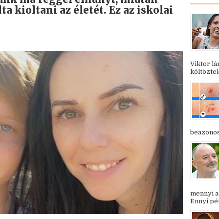
 kioltani az életét. Ez az iskolai
Viktor l
költöztek
beazonosí
mennyi a
Ennyi pén