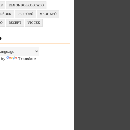
IS
ELGONDOLKODTATÓ
SSÉGEK
FEJTÖRŐ
MEGHATÓ
ZÓ
RECEPT
VICCEK
E
 by
Translate