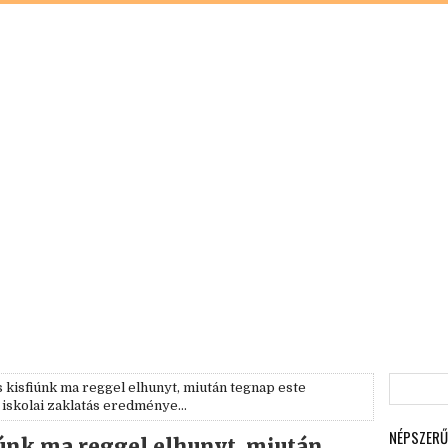
 kisfiúnk ma reggel elhunyt, miután tegnap este
z iskolai zaklatás eredménye…
NÉPSZERŰ
iúnk ma reggel elhunyt, miután