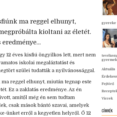
sfiúnk ma reggel elhunyt,
gyereke v
egpróbálta kioltani az életét.
ás eredménye…
gy 12 éves kisfiú öngyilkos lett, mert nem
tevékeny
gyermekük
lyamatos iskolai megaláztatást és
Aktuális
egtört szülei tudatták a nyilvánossággal.
Érdekes
k ma reggel elhunyt, miután tegnap este
Fejtörő
etét. Ez a zaklatás eredménye. Az én
Recepte
ívott, amitől még én sem tudtam
Viccek
ek, csak mások bántó szavai, amelyek
CÍMKÉK
e-ünket erről a kegyetlen helyről. Ő 12