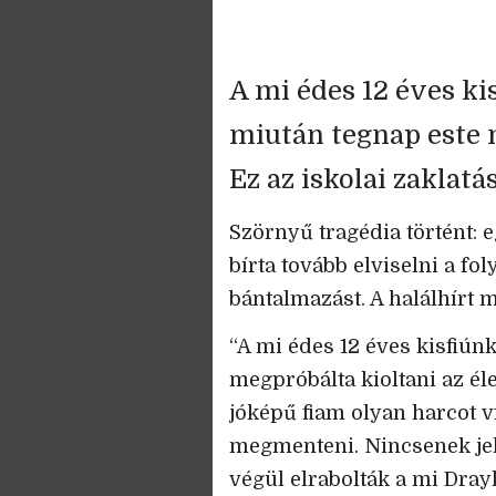
A mi édes 12 éves ki
miután tegnap este m
Ez az iskolai zaklat
Szörnyű tragédia történt: e
bírta tovább elviselni a fo
bántalmazást. A halálhírt m
“A mi édes 12 éves kisfiún
megpróbálta kioltani az él
jóképű fiam olyan harcot v
megmenteni. Nincsenek jel
végül elrabolták a mi Drayk