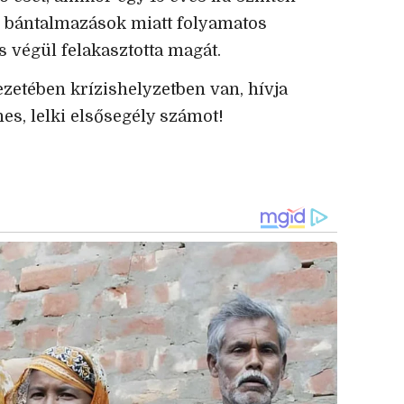
i bántalmazások miatt folyamatos
és végül felakasztotta magát.
zetében krízishelyzetben van, hívja
nes, lelki elsősegély számot!