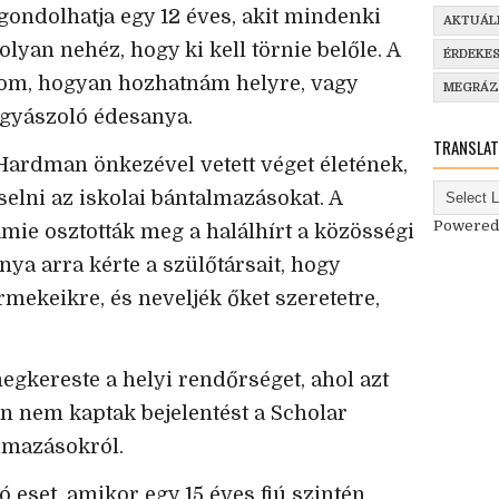
 gondolhatja egy 12 éves, akit mindenki
AKTUÁL
olyan nehéz, hogy ki kell törnie belőle. A
ÉRDEKE
dom, hogyan hozhatnám helyre, vagy
MEGRÁ
a gyászoló édesanya.
TRANSLAT
 Hardman önkezével vetett véget életének,
selni az iskolai bántalmazásokat. A
Powered
mie osztották meg a halálhírt a közösségi
ya arra kérte a szülőtársait, hogy
rmekeikre, és neveljék őket szeretetre,
gkereste a helyi rendőrséget, ahol azt
n nem kaptak bejelentést a Scholar
lmazásokról.
 eset, amikor egy 15 éves fiú szintén