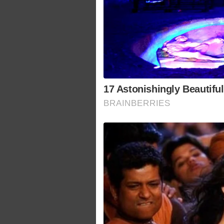
17 Astonishingly Beautifu
BRAINBERRIES