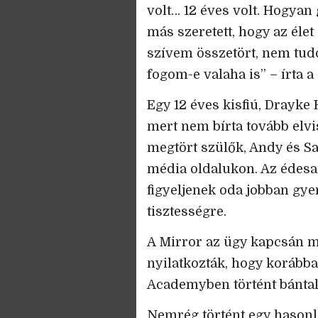
volt… 12 éves volt. Hogyan
más szeretett, hogy az élet 
szívem összetört, nem tu
fogom-e valaha is” – írta 
Egy 12 éves kisfiú, Drayke
mert nem bírta tovább elvi
megtört szülők, Andy és Sa
média oldalukon. Az édesan
figyeljenek oda jobban gye
tisztességre.
A Mirror az ügy kapcsán me
nyilatkozták, hogy korábba
Academyben történt bánta
Nemrég történt egy hasonló