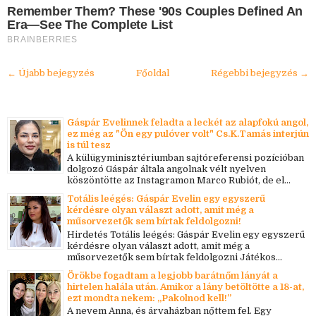
Remember Them? These '90s Couples Defined An
Era—See The Complete List
BRAINBERRIES
← Újabb bejegyzés
Főoldal
Régebbi bejegyzés →
Gáspár Evelinnek feladta a leckét az alapfokú angol,
ez még az "Ön egy pulóver volt" Cs.K.Tamás interjún
is túl tesz
A külügyminisztériumban sajtóreferensi pozícióban
dolgozó Gáspár általa angolnak vélt nyelven
köszöntötte az Instagramon Marco Rubiót, de el...
Totális leégés: Gáspár Evelin egy egyszerű
kérdésre olyan választ adott, amit még a
műsorvezetők sem bírtak feldolgozni!
Hirdetés Totális leégés: Gáspár Evelin egy egyszerű
kérdésre olyan választ adott, amit még a
műsorvezetők sem bírtak feldolgozni Játékos...
Örökbe fogadtam a legjobb barátnőm lányát a
hirtelen halála után. Amikor a lány betöltötte a 18-at,
ezt mondta nekem: „Pakolnod kell!”
A nevem Anna, és árvaházban nőttem fel. Egy