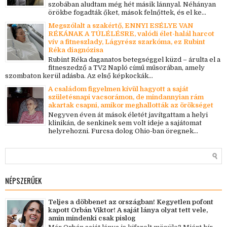
szobában aludtam még hét másik lánnyal. Néhányan
örökbe fogadták őket, mások felnőttek, és el ke...
Megszólalt a szakértő, ENNYI ESÉLYE VAN
RÉKÁNAK A TÚLÉLÉSRE, valódi élet-halál harcot
vív a fitneszlady, Lágyrész szarkóma, ez Rubint
Réka diagnózisa
Rubint Réka daganatos betegséggel küzd – árulta el a
fitneszedző a TV2 Napló című műsorában, amely
szombaton kerül adásba. Az első képkockák...
A családom figyelmen kívül hagyott a saját
születésnapi vacsorámon, de mindannyian rám
akartak csapni, amikor meghallották az örökséget
Negyven éven át mások életét javítgattam a helyi
klinikán, de senkinek sem volt ideje a sajátomat
helyrehozni. Furcsa dolog Ohio-ban öregnek...
NÉPSZERŰEK
Teljes a döbbenet az országban! Kegyetlen pofont
kapott Orbán Viktor! A saját lánya olyat tett vele,
amin mindenki csak pislog