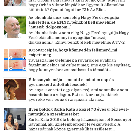
Már Orbán saját lánya is kifarolt mögüle? Miért hír,
hogy Orbán Viktor lányáék az Egyesült Államokba
költöztek? Gyanút fogott az EU: Az Elio...
Az éhenhaláshoz sem elég Nagy Feró nyugdíja.
Hihetetlen, de ENNYI pénzből kell megélnie!
"Muszáj dolgoznom..."
Az éhenhaláshoz sem elég Nagy Feró nyugdíja.Nagy
Feró elárulta mennyi a nyugdíja: “muszáj
dolgoznom..!” Ennyi pénzből kell megélnie: A TV-2...
10 rovarcsípés, hogy könnyedén felismerd, mi
csípett meg
Tavasszal megjelennek a rovarok és gyakran
fogalmunk sincs mi csípett meg. Íme egy kis segítség,
hogy könnyen beazonosíthassd a támadót...
Édesanyák imája – mondd el minden nap és
gyermekeid áldottak lesznek!
Az anyai szeretet egy olyan erő, ami semmihez sem
hasonlítható a világon. Ezt csak az tudja, akinek
gyereke van, és az érzi igazán, aki me...
Ilyen boldog Sarka Kata a közel 70 éves új férjével–
mutatjuk a szerelmeseket
Sarka Kata 2018 óta boldog házasságban él Bessenyei
Istvánnal, aki üzletemberként tevékenykedik. A
házaspárnak közös gyermekük is született ...