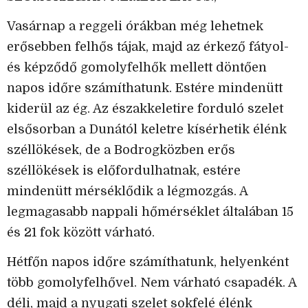
Vasárnap a reggeli órákban még lehetnek
erősebben felhős tájak, majd az érkező fátyol-
és képződő gomolyfelhők mellett döntően
napos időre számíthatunk. Estére mindenütt
kiderül az ég. Az északkeletire forduló szelet
elsősorban a Dunától keletre kísérhetik élénk
széllökések, de a Bodrogközben erős
széllökések is előfordulhatnak, estére
mindenütt mérséklődik a légmozgás. A
legmagasabb nappali hőmérséklet általában 15
és 21 fok között várható.
Hétfőn napos időre számíthatunk, helyenként
több gomolyfelhővel. Nem várható csapadék. A
déli, majd a nyugati szelet sokfelé élénk