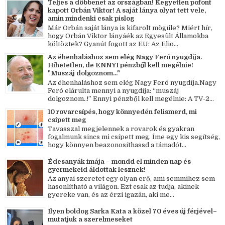
Teljes a döbbenet az országban! Kegyetlen pofont
kapott Orbán Viktor! A saját lánya olyat tett vele,
amin mindenki csak pislog
Már Orbán saját lánya is kifarolt mögüle? Miért hír,
hogy Orbán Viktor lányáék az Egyesült Államokba
költöztek? Gyanút fogott az EU: Az Elio...
Az éhenhaláshoz sem elég Nagy Feró nyugdíja.
Hihetetlen, de ENNYI pénzből kell megélnie!
"Muszáj dolgoznom..."
Az éhenhaláshoz sem elég Nagy Feró nyugdíja.Nagy
Feró elárulta mennyi a nyugdíja: “muszáj
dolgoznom..!” Ennyi pénzből kell megélnie: A TV-2...
10 rovarcsípés, hogy könnyedén felismerd, mi
csípett meg
Tavasszal megjelennek a rovarok és gyakran
fogalmunk sincs mi csípett meg. Íme egy kis segítség,
hogy könnyen beazonosíthassd a támadót...
Édesanyák imája – mondd el minden nap és
gyermekeid áldottak lesznek!
Az anyai szeretet egy olyan erő, ami semmihez sem
hasonlítható a világon. Ezt csak az tudja, akinek
gyereke van, és az érzi igazán, aki me...
Ilyen boldog Sarka Kata a közel 70 éves új férjével–
mutatjuk a szerelmeseket