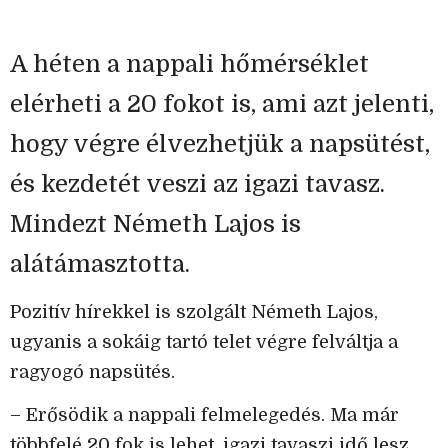
A héten a nappali hőmérséklet
elérheti a 20 fokot is, ami azt jelenti,
hogy végre élvezhetjük a napsütést,
és kezdetét veszi az igazi tavasz.
Mindezt Németh Lajos is
alátámasztotta.
Pozitív hírekkel is szolgált Németh Lajos,
ugyanis a sokáig tartó telet végre felváltja a
ragyogó napsütés.
– Erősödik a nappali felmelegedés. Ma már
többfelé 20 fok is lehet, igazi tavaszi idő lesz.