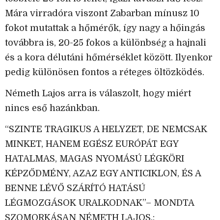
Mára virradóra viszont Zabarban mínusz 10
fokot mutattak a hőmérők, így nagy a hőingás
továbbra is, 20-25 fokos a különbség a hajnali
és a kora délutáni hőmérséklet között. Ilyenkor
pedig különösen fontos a réteges öltözködés.
Németh Lajos arra is válaszolt, hogy miért
nincs eső hazánkban.
“SZINTE TRAGIKUS A HELYZET, DE NEMCSAK
MINKET, HANEM EGÉSZ EURÓPÁT EGY
HATALMAS, MAGAS NYOMÁSÚ LÉGKÖRI
KÉPZŐDMÉNY, AZAZ EGY ANTICIKLON, ÉS A
BENNE LÉVŐ SZÁRÍTÓ HATÁSÚ
LÉGMOZGÁSOK URALKODNAK”– MONDTA
SZOMORKÁSAN NÉMETH LAJOS.;