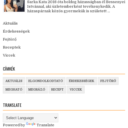
Sarka Kata 2018 óta boldog házasságban él Bessenyei
Istvánnal, aki üzletemberként tevékenykedik. A
házaspárnak közös gyermekük is született ...
Aktuális
Érdekességek
Fejtörő
Receptek
Viccek
CÍMKÉK
AKTUÁLIS
ELGONDOLKODTATÓ
ÉRDEKESSÉGEK
FEJTÖRŐ
MEGHATÓ
MEGRÁZÓ
RECEPT
VICCEK
TRANSLATE
Powered by
Translate