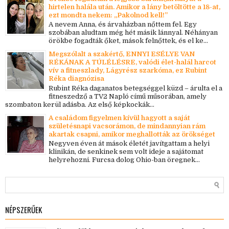
hirtelen halála után. Amikor a lány betöltötte a 18-at,
ezt mondta nekem: „Pakolnod kell!”
A nevem Anna, és árvaházban nőttem fel. Egy
szobában aludtam még hét másik lánnyal. Néhányan
örökbe fogadták őket, mások felnőttek, és el ke...
Megszólalt a szakértő, ENNYI ESÉLYE VAN
RÉKÁNAK A TÚLÉLÉSRE, valódi élet-halál harcot
vív a fitneszlady, Lágyrész szarkóma, ez Rubint
Réka diagnózisa
Rubint Réka daganatos betegséggel küzd – árulta el a
fitneszedző a TV2 Napló című műsorában, amely
szombaton kerül adásba. Az első képkockák...
A családom figyelmen kívül hagyott a saját
születésnapi vacsorámon, de mindannyian rám
akartak csapni, amikor meghallották az örökséget
Negyven éven át mások életét javítgattam a helyi
klinikán, de senkinek sem volt ideje a sajátomat
helyrehozni. Furcsa dolog Ohio-ban öregnek...
NÉPSZERŰEK