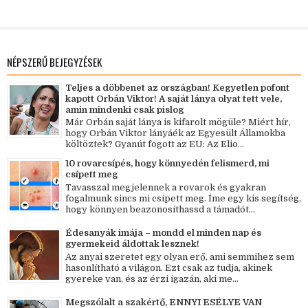
NÉPSZERŰ BEJEGYZÉSEK
Teljes a döbbenet az országban! Kegyetlen pofont
kapott Orbán Viktor! A saját lánya olyat tett vele,
amin mindenki csak pislog
Már Orbán saját lánya is kifarolt mögüle? Miért hír,
hogy Orbán Viktor lányáék az Egyesült Államokba
költöztek? Gyanút fogott az EU: Az Elio...
10 rovarcsípés, hogy könnyedén felismerd, mi
csípett meg
Tavasszal megjelennek a rovarok és gyakran
fogalmunk sincs mi csípett meg. Íme egy kis segítség,
hogy könnyen beazonosíthassd a támadót...
Édesanyák imája – mondd el minden nap és
gyermekeid áldottak lesznek!
Az anyai szeretet egy olyan erő, ami semmihez sem
hasonlítható a világon. Ezt csak az tudja, akinek
gyereke van, és az érzi igazán, aki me...
Megszólalt a szakértő, ENNYI ESÉLYE VAN