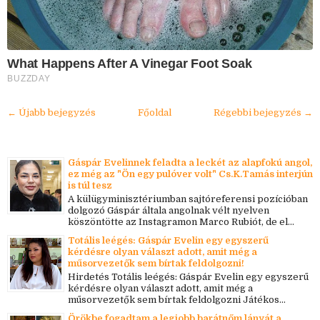
What Happens After A Vinegar Foot Soak
BUZZDAY
← Újabb bejegyzés
Főoldal
Régebbi bejegyzés →
Gáspár Evelinnek feladta a leckét az alapfokú angol,
ez még az "Ön egy pulóver volt" Cs.K.Tamás interjún
is túl tesz
A külügyminisztériumban sajtóreferensi pozícióban
dolgozó Gáspár általa angolnak vélt nyelven
köszöntötte az Instagramon Marco Rubiót, de el...
Totális leégés: Gáspár Evelin egy egyszerű
kérdésre olyan választ adott, amit még a
műsorvezetők sem bírtak feldolgozni!
Hirdetés Totális leégés: Gáspár Evelin egy egyszerű
kérdésre olyan választ adott, amit még a
műsorvezetők sem bírtak feldolgozni Játékos...
Örökbe fogadtam a legjobb barátnőm lányát a