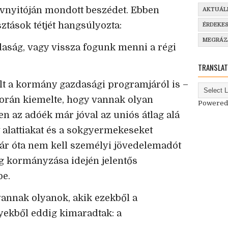
vnyitóján mondott beszédet. Ebben
AKTUÁL
ztások tétjét hangsúlyozta:
ÉRDEKE
MEGRÁ
aság, vagy vissza fogunk menni a régi
TRANSLAT
lt a kormány gazdasági programjáról is –
során kiemelte, hogy vannak olyan
Powered
n az adóék már jóval az uniós átlag alá
év alattiakat és a sokgyermekeseket
uár óta nem kell személyi jövedelemadót
ig kormányzása idején jelentős
be.
vannak olyanok, akik ezekből a
kből eddig kimaradtak: a