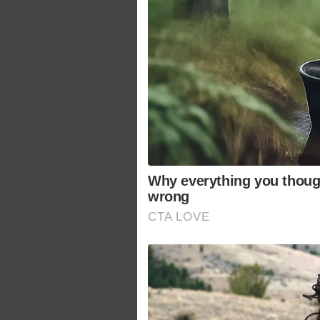
Why everything you thoug
wrong
CTA LOVE