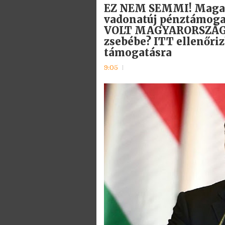
EZ NEM SEMMI! Maga Or
vadonatúj pénztámog
VOLT MAGYARORSZÁGON
zsebébe? ITT ellenőriz
támogatásra
9:05