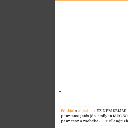
-
Főoldal
»
aktuális
» EZ NEM SEMMI! Ma
pénztámogatás jön, amilyen MÉG
pénz tesz a zsebébe? ITT ellenőrizhe