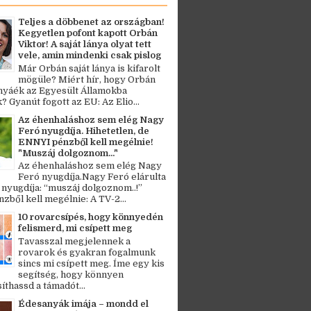
Teljes a döbbenet az országban!
Kegyetlen pofont kapott Orbán
Viktor! A saját lánya olyat tett
vele, amin mindenki csak pislog
Már Orbán saját lánya is kifarolt
mögüle? Miért hír, hogy Orbán
ányáék az Egyesült Államokba
? Gyanút fogott az EU: Az Elio...
Az éhenhaláshoz sem elég Nagy
Feró nyugdíja. Hihetetlen, de
ENNYI pénzből kell megélnie!
"Muszáj dolgoznom..."
Az éhenhaláshoz sem elég Nagy
Feró nyugdíja.Nagy Feró elárulta
 nyugdíja: “muszáj dolgoznom..!”
zből kell megélnie: A TV-2...
10 rovarcsípés, hogy könnyedén
felismerd, mi csípett meg
Tavasszal megjelennek a
rovarok és gyakran fogalmunk
sincs mi csípett meg. Íme egy kis
segítség, hogy könnyen
thassd a támadót...
Édesanyák imája – mondd el