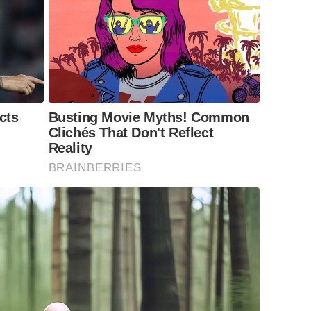
cts
Busting Movie Myths! Common
Clichés That Don't Reflect
Reality
BRAINBERRIES