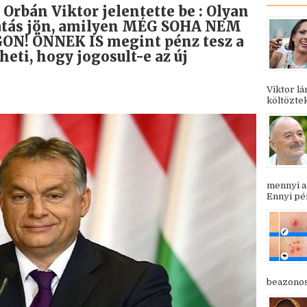
bán Viktor jelentette be : Olyan
atás jön, amilyen MÉG SOHA NEM
! ÖNNEK IS megint pénz tesz a
heti, hogy jogosult-e az új
Viktor l
költöztek
mennyi a
Ennyi pén
beazonosí