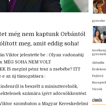
gyereke v
etet még nem kaptunk Orbántól
ólított meg, amit eddig soha!
tevékeny
gyermekük
Viktor jelentette be : Olyan vadonatúj
yen MÉG SOHA NEM VOLT
Aktuális
S megint pénz tesz a zsebébe? ITT
Érdekes
t-e az új támogatásra :
Fejtörő
Recepte
ndenről is beszélt a miniszterelnök,
Viccek
mektelenek számára ígért adócsökkentést.
CÍMKÉK
Viktor szombaton a Magyar Kereskedelmi