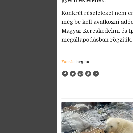
gyermektelenek.
Konkrét részleteket nem eml
még be kell avatkozni adó
Magyar Kereskedelmi és I
megállapodásban rögzítik.
Forrás
: hvg.hu