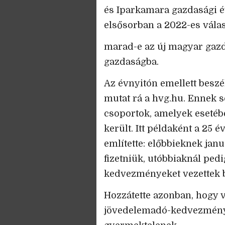
és Iparkamara gazdasági é
elsősorban a 2022-es válas
marad-e az új magyar gazd
gazdaságba.
Az évnyitón emellett beszé
mutat rá a hvg.hu. Ennek 
csoportok, amelyek esetébe
került. Itt példaként a 25 
említette: előbbieknek jan
fizetniük, utóbbiaknál ped
kedvezményeket vezettek 
Hozzátette azonban, hogy 
jövedelemadó-kedvezménye