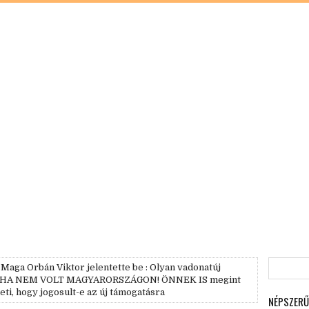
ga Orbán Viktor jelentette be : Olyan vadonatúj
 SOHA NEM VOLT MAGYARORSZÁGON! ÖNNEK IS megint
ti, hogy jogosult-e az új támogatásra
NÉPSZERŰ