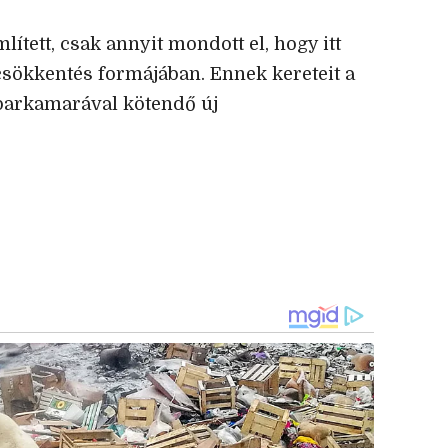
ített, csak annyit mondott el, hogy itt
csökkentés formájában. Ennek kereteit a
parkamarával kötendő új