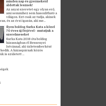
minden nap és gyermekeid
áldottak lesznek!
Az anyai szeretet egy olyan erő,
ami semmihez sem hasonlítható a
világon. Ezt csak az tudja, akinek
an, és az érzi igazán, aki me...
Ilyen boldog Sarka Kata a közel
70 éves új férjével– mutatjuk a
szerelmeseket
Sarka Kata 2018 óta boldog
házasságban él Bessenyei
Istvánnal, aki üzletemberként
kedik. A házaspárnak közös
 is született ...
ségek
k