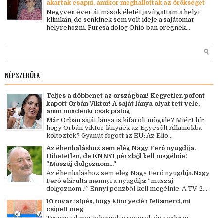
akartak csapni, amikor meghallották az örökséget
Negyven éven át mások életét javítgattam a helyi
klinikán, de senkinek sem volt ideje a sajátomat
helyrehozni. Furcsa dolog Ohio-ban öregnek...
NÉPSZERŰEK
Teljes a döbbenet az országban! Kegyetlen pofont
kapott Orbán Viktor! A saját lánya olyat tett vele,
amin mindenki csak pislog
Már Orbán saját lánya is kifarolt mögüle? Miért hír,
hogy Orbán Viktor lányáék az Egyesült Államokba
költöztek? Gyanút fogott az EU: Az Elio...
Az éhenhaláshoz sem elég Nagy Feró nyugdíja.
Hihetetlen, de ENNYI pénzből kell megélnie!
"Muszáj dolgoznom..."
Az éhenhaláshoz sem elég Nagy Feró nyugdíja.Nagy
Feró elárulta mennyi a nyugdíja: “muszáj
dolgoznom..!” Ennyi pénzből kell megélnie: A TV-2...
10 rovarcsípés, hogy könnyedén felismerd, mi
csípett meg
Tavasszal megjelennek a rovarok és gyakran