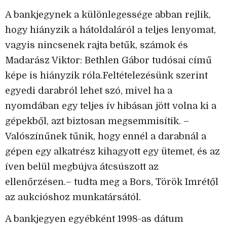
A bankjegynek a különlegessége abban rejlik,
hogy hiányzik a hátoldaláról a teljes lenyomat,
vagyis nincsenek rajta betűk, számok és
Madarász Viktor: Bethlen Gábor tudósai című
képe is hiányzik róla.Feltételezésünk szerint
egyedi darabról lehet szó, mivel ha a
nyomdában egy teljes ív hibásan jött volna ki a
gépekből, azt biztosan megsemmisítik. –
Valószínűnek tűnik, hogy ennél a darabnál a
gépen egy alkatrész kihagyott egy ütemet, és az
íven belül megbújva átcsúszott az
ellenőrzésen.– tudta meg a Bors, Török Imrétől
az aukcióshoz munkatársától.
A bankjegyen egyébként 1998-as dátum