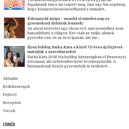
fogalmunk sincs mi csípett meg. Íme egy kis segítség,
hogy könnyen beazonosíthassd a támadót...
Édesanyák imája – mondd el minden nap és
gyermekeid áldottak lesznek!
Az anyai szeretet egy olyan erő, ami semmihez sem
hasonlítható a világon. Ezt csak az tudja, akinek
gyereke van, és az érzi igazán, aki me...
Ilyen boldog Sarka Kata a közel 70 éves új férjével–
mutatjuk a szerelmeseket
Sarka Kata 2018 óta boldog házasságban él Bessenyei
Istvánnal, aki üzletemberként tevékenykedik. A
házaspárnak közös gyermekük is született ...
Aktuális
Érdekességek
Fejtörő
Receptek
Viccek
CÍMKÉK