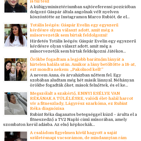
is túl tesz
A külügyminisztériumban sajtóreferensi pozícióban
dolgozó Gáspár általa angolnak vélt nyelven
köszöntötte az Instagramon Marco Rubiót, de el...
Totális leégés: Gáspár Evelin egy egyszerű
kérdésre olyan választ adott, amit még a
műsorvezetők sem bírtak feldolgozni!
Hirdetés Totális leégés: Gáspár Evelin egy egyszerű
kérdésre olyan választ adott, amit még a
műsorvezetők sem bírtak feldolgozni Játékos...
Örökbe fogadtam a legjobb barátnőm lányát a
hirtelen halála után. Amikor a lány betöltötte a 18-at,
ezt mondta nekem: „Pakolnod kell!”
A nevem Anna, és árvaházban nőttem fel. Egy
szobában aludtam még hét másik lánnyal. Néhányan
örökbe fogadták őket, mások felnőttek, és el ke...
Megszólalt a szakértő, ENNYI ESÉLYE VAN
RÉKÁNAK A TÚLÉLÉSRE, valódi élet-halál harcot
vív a fitneszlady, Lágyrész szarkóma, ez Rubint
Réka diagnózisa
Rubint Réka daganatos betegséggel küzd – árulta el a
fitneszedző a TV2 Napló című műsorában, amely
szombaton kerül adásba. Az első képkockák...
A családom figyelmen kívül hagyott a saját
születésnapi vacsorámon, de mindannyian rám