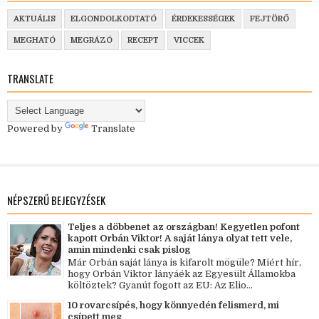
AKTUÁLIS
ELGONDOLKODTATÓ
ÉRDEKESSÉGEK
FEJTÖRŐ
MEGHATÓ
MEGRÁZÓ
RECEPT
VICCEK
TRANSLATE
Powered by
Translate
NÉPSZERŰ BEJEGYZÉSEK
Teljes a döbbenet az országban! Kegyetlen pofont
kapott Orbán Viktor! A saját lánya olyat tett vele,
amin mindenki csak pislog
Már Orbán saját lánya is kifarolt mögüle? Miért hír,
hogy Orbán Viktor lányáék az Egyesült Államokba
költöztek? Gyanút fogott az EU: Az Elio...
10 rovarcsípés, hogy könnyedén felismerd, mi
csípett meg