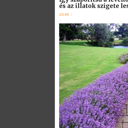
és az illatok szigete le
23:48