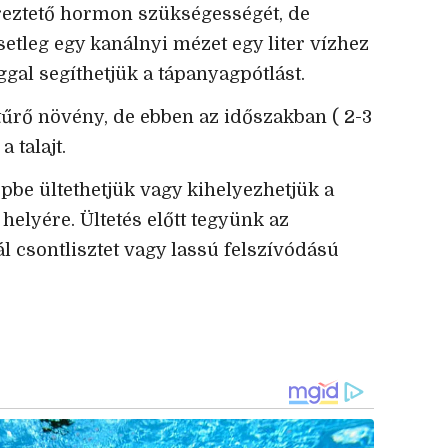
reztető hormon szükségességét, de
etleg egy kanálnyi mézet egy liter vízhez
gal segíthetjük a tápanyagpótlást.
tűrő növény, de ebben az időszakban ( 2-3
 talajt.
pbe ültethetjük vagy kihelyezhetjük a
elyére. Ültetés előtt tegyünk az
l csontlisztet vagy lassú felszívódású