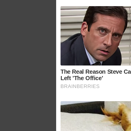
The Real Reason Steve Car
Left 'The Office'
BRAINBERRIES