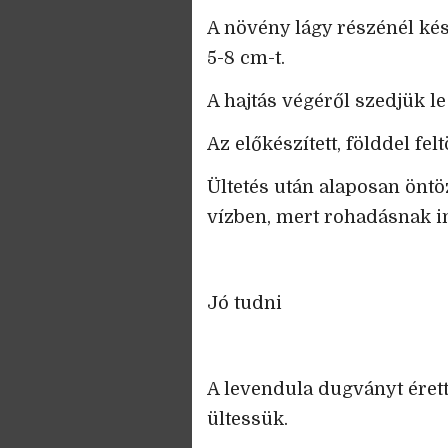
A növény lágy részénél késs
5-8 cm-t.
A hajtás végéről szedjük le 
Az előkészített, földdel felt
Ültetés után alaposan öntöz
vízben, mert rohadásnak i
Jó tudni
A levendula dugványt ére
ültessük.