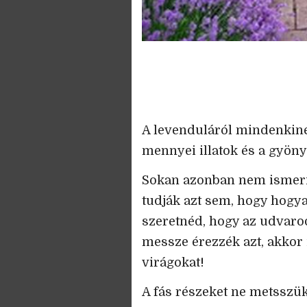
A levenduláról mindenkine
mennyei illatok és a gyön
Sokan azonban nem ismerik
tudják azt sem, hogy hogya
szeretnéd, hogy az udvaro
messze érezzék azt, akkor i
virágokat!
A fás részeket ne metsszük