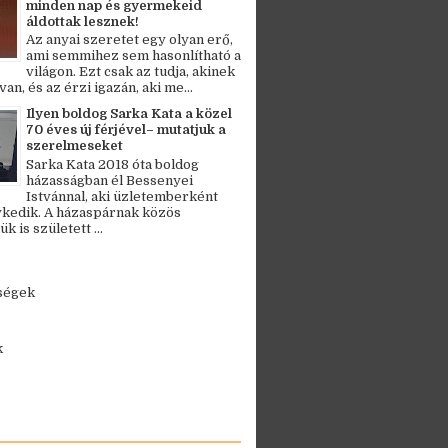
minden nap és gyermekeid
áldottak lesznek!
Az anyai szeretet egy olyan erő,
ami semmihez sem hasonlítható a
világon. Ezt csak az tudja, akinek
an, és az érzi igazán, aki me...
Ilyen boldog Sarka Kata a közel
70 éves új férjével– mutatjuk a
szerelmeseket
Sarka Kata 2018 óta boldog
házasságban él Bessenyei
Istvánnal, aki üzletemberként
kedik. A házaspárnak közös
 is született ...
ségek
k