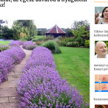
sz!
Viktor l
költöztek
mennyi a
Ennyi pén
beazonosí