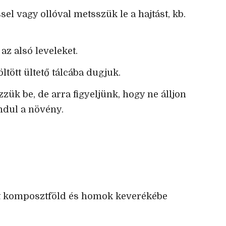
el vagy ollóval metsszük le a hajtást, kb.
az alsó leveleket.
öltött ültető tálcába dugjuk.
zük be, de arra figyeljünk, hogy ne álljon
ndul a növény.
tt komposztföld és homok keverékébe