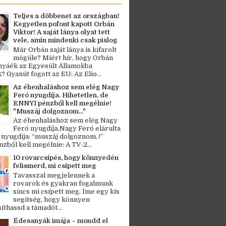
Teljes a döbbenet az országban!
Kegyetlen pofont kapott Orbán
Viktor! A saját lánya olyat tett
vele, amin mindenki csak pislog
Már Orbán saját lánya is kifarolt
mögüle? Miért hír, hogy Orbán
ányáék az Egyesült Államokba
? Gyanút fogott az EU: Az Elio...
Az éhenhaláshoz sem elég Nagy
Feró nyugdíja. Hihetetlen, de
ENNYI pénzből kell megélnie!
"Muszáj dolgoznom..."
Az éhenhaláshoz sem elég Nagy
Feró nyugdíja.Nagy Feró elárulta
 nyugdíja: “muszáj dolgoznom..!”
zből kell megélnie: A TV-2...
10 rovarcsípés, hogy könnyedén
felismerd, mi csípett meg
Tavasszal megjelennek a
rovarok és gyakran fogalmunk
sincs mi csípett meg. Íme egy kis
segítség, hogy könnyen
thassd a támadót...
Édesanyák imája – mondd el