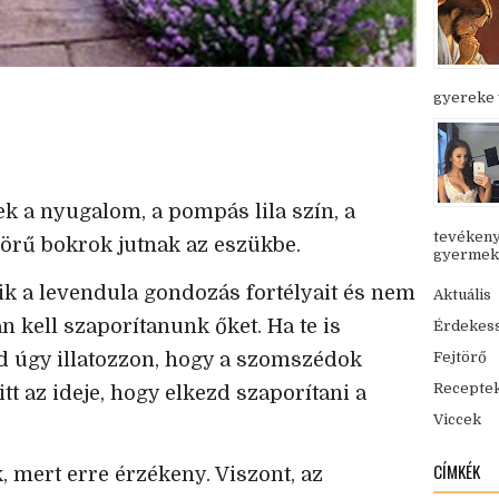
gyereke v
k a nyugalom, a pompás lila szín, a
tevékeny
yörű bokrok jutnak az eszükbe.
gyermekük
 a levendula gondozás fortélyait és nem
Aktuális
n kell szaporítanunk őket. Ha te is
Érdekes
Fejtörő
d úgy illatozzon, hogy a szomszédok
Recepte
tt az ideje, hogy elkezd szaporítani a
Viccek
CÍMKÉK
, mert erre érzékeny. Viszont, az