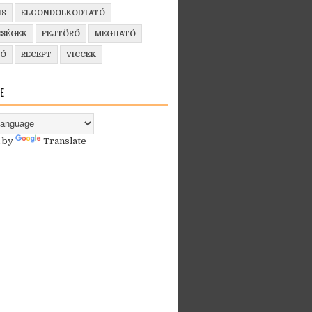
IS
ELGONDOLKODTATÓ
SSÉGEK
FEJTÖRŐ
MEGHATÓ
ZÓ
RECEPT
VICCEK
E
 by
Translate