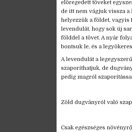
elöregedett töveket egyszerű
de itt nem vágjuk vissza 
helyezzük a földet, vagyis 
levendulát, hogy sok új sar
földdel a tövet. A nyár fol
bontsuk le, és a legyökeres
A levendulát a legegyszerűb
szaporíthatjuk, de dugvány
pedig magról szaporítással
Zöld dugványról való szap
Csak egészséges növényrő