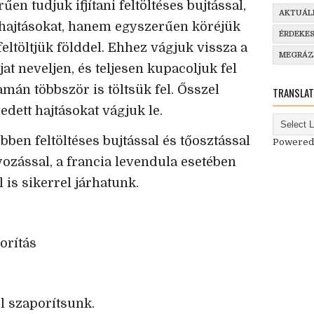
en tudjuk ifjítani feltöltéses bujtással,
AKTUÁL
a hajtásokat, hanem egyszerűen köréjük
ÉRDEKE
feltöltjük földdel. Ehhez vágjuk vissza a
MEGRÁ
jat neveljen, és teljesen kupacoljuk fel
yamán többször is töltsük fel. Ősszel
TRANSLAT
edett hajtásokat vágjuk le.
ben feltöltéses bujtással és tőosztással
Powered
ozással, a francia levendula esetében
 is sikerrel járhatunk.
orítás
l szaporítsunk.