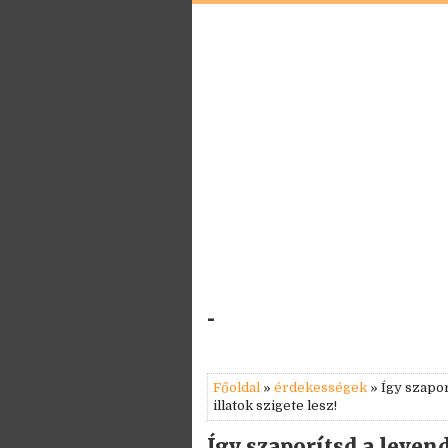
-
Főoldal
»
érdekességek
» Így szapor
illatok szigete lesz!
Így szaporítsd a leven