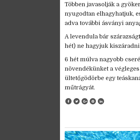
Többen javasolják a gyöke
nyugodtan elhagyhatjuk, es
adva további ásványi anyag
A levendula bár szárazság
hét) ne hagyjuk kiszáradni a
6 hét múlva nagyobb cseré
növendékünket a végleges h
ültetőgödörbe egy teáskaná
műtrágyát.