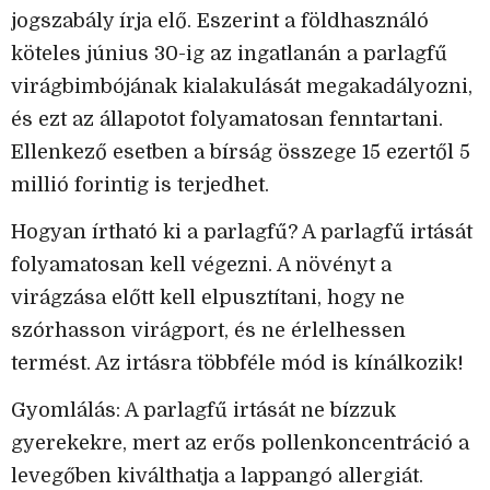
jogszabály írja elő. Eszerint a földhasználó
köteles június 30-ig az ingatlanán a parlagfű
virágbimbójának kialakulását megakadályozni,
és ezt az állapotot folyamatosan fenntartani.
Ellenkező esetben a bírság összege 15 ezertől 5
millió forintig is terjedhet.
Hogyan írtható ki a parlagfű? A parlagfű irtását
folyamatosan kell végezni. A növényt a
virágzása előtt kell elpusztítani, hogy ne
szórhasson virágport, és ne érlelhessen
termést. Az irtásra többféle mód is kínálkozik!
Gyomlálás: A parlagfű irtását ne bízzuk
gyerekekre, mert az erős pollenkoncentráció a
levegőben kiválthatja a lappangó allergiát.