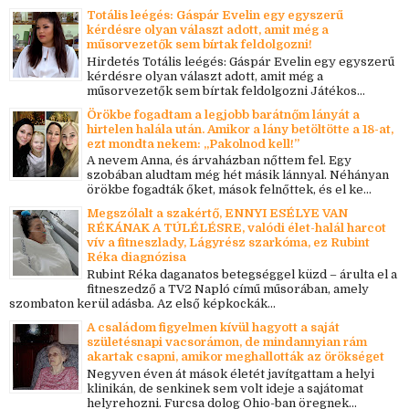
Totális leégés: Gáspár Evelin egy egyszerű
kérdésre olyan választ adott, amit még a
műsorvezetők sem bírtak feldolgozni!
Hirdetés Totális leégés: Gáspár Evelin egy egyszerű
kérdésre olyan választ adott, amit még a
műsorvezetők sem bírtak feldolgozni Játékos...
Örökbe fogadtam a legjobb barátnőm lányát a
hirtelen halála után. Amikor a lány betöltötte a 18-at,
ezt mondta nekem: „Pakolnod kell!”
A nevem Anna, és árvaházban nőttem fel. Egy
szobában aludtam még hét másik lánnyal. Néhányan
örökbe fogadták őket, mások felnőttek, és el ke...
Megszólalt a szakértő, ENNYI ESÉLYE VAN
RÉKÁNAK A TÚLÉLÉSRE, valódi élet-halál harcot
vív a fitneszlady, Lágyrész szarkóma, ez Rubint
Réka diagnózisa
Rubint Réka daganatos betegséggel küzd – árulta el a
fitneszedző a TV2 Napló című műsorában, amely
szombaton kerül adásba. Az első képkockák...
A családom figyelmen kívül hagyott a saját
születésnapi vacsorámon, de mindannyian rám
akartak csapni, amikor meghallották az örökséget
Negyven éven át mások életét javítgattam a helyi
klinikán, de senkinek sem volt ideje a sajátomat
helyrehozni. Furcsa dolog Ohio-ban öregnek...