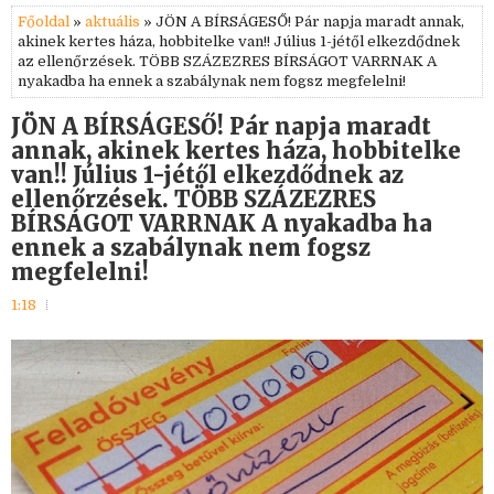
Főoldal
»
aktuális
» JÖN A BÍRSÁGESŐ! Pár napja maradt annak,
akinek kertes háza, hobbitelke van!! Július 1-jétől elkezdődnek
az ellenőrzések. TÖBB SZÁZEZRES BÍRSÁGOT VARRNAK A
nyakadba ha ennek a szabálynak nem fogsz megfelelni!
JÖN A BÍRSÁGESŐ! Pár napja maradt
annak, akinek kertes háza, hobbitelke
van!! Július 1-jétől elkezdődnek az
ellenőrzések. TÖBB SZÁZEZRES
BÍRSÁGOT VARRNAK A nyakadba ha
ennek a szabálynak nem fogsz
megfelelni!
1:18