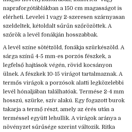
napraforgótáblákban a 150 cm magasságot is
elérheti. Levelei 1 vagy 2-szeresen szárnyasan
szeldeltek, kétoldalt sűrűn szőrözöttek. A
szőrök a levél fonákján hosszabbak.
A levél színe sötétzöld, fonákja szürkészöld. A
sárga színű 4-5 mm-es porzós fészkek, a
legfelső hajtások végén, rövid kocsányon
ülnek. A fészkek 10-15 virágot tartalmaznak. A
termős virágok a porzósok alatti legközelebbi
levél hónaljában találhatóak. Termése 2-4 mm
hosszú, szürke, szív alakú. Egy fogazott burok
takarja a termő részt, amely az érés után a
terméssel együtt lehullik. A virágok aránya a
növényzet sűrűsége szerint változik. Ritka