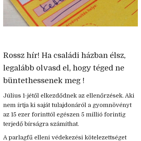
Rossz hír! Ha családi házban élsz,
legalább olvasd el, hogy téged ne
büntethessenek meg !
Július 1-jétől elkezdődnek az ellenőrzések. Aki
nem írtja ki saját tulajdonáról a gyomnövényt
az 15 ezer forinttól egészen 5 millió forintig
terjedő bírságra számíthat.
A parlagfű elleni védekezési kötelezettséget