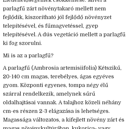
Életlehetőségeinek csökkentése: Mivel a
parlagfű zárt növénytakaró mellett nem
fejlődik, kiszorítható jól fejlődő növényzet
telepítésével, és fűmagvetéssel, gyep
telepítésével. A dús vegetáció mellett a parlagfű
ki fog szorulni.
Mi is az a parlagfű?
A parlagfű (Ambrosia artemisiifolia) Kétszikű,
20-140 cm magas, terebélyes, ágas egyéves
gyom. Központi egyenes, tompa négy élű
szárral rendelkezik, amelynek sűrű
oldalhajtásai vannak. A talajhoz közeli néhány
cm-es részen 2-3 elágazása is lehetséges.
Magassága változatos, a kifejlett növény zárt és
magas növénykultúrában, kukorica- vagy