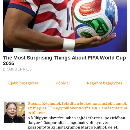
The Most Surprising Things About FIFA World Cup
2026
BRAINBERRIES
← Újabb bejegyzés
Főoldal
Régebbi bejegyzés →
Gáspár Evelinnek feladta a leckét az alapfokú angol,
ez még az "Ön egy pulóver volt" Cs.K.Tamás interjún
is túl tesz
A külügyminisztériumban sajtóreferensi pozícióban
dolgozó Gáspár általa angolnak vélt nyelven
köszöntötte az Instagramon Marco Rubiót, de el...