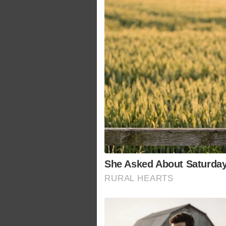
She Asked About Saturday 
RURAL HEARTS