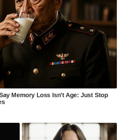
Say Memory Loss Isn't Age: Just Stop
es