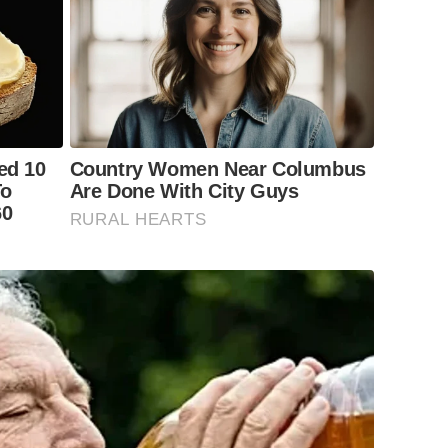
ed 10
Country Women Near Columbus
To
Are Done With City Guys
60
RURAL HEARTS