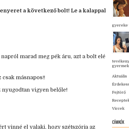
enyeret a következő bolt! Le a kalappal
gyereke v
 napról marad meg pék áru, azt a bolt elé
tevékeny
gyermekük
Aktuális
 csak másnapos‼️
Érdekes
z nyugodtan vigyen belőle!
Fejtörő
Recepte
Viccek
CÍMKÉK
rt vinné el valaki, hogy szétszórja az