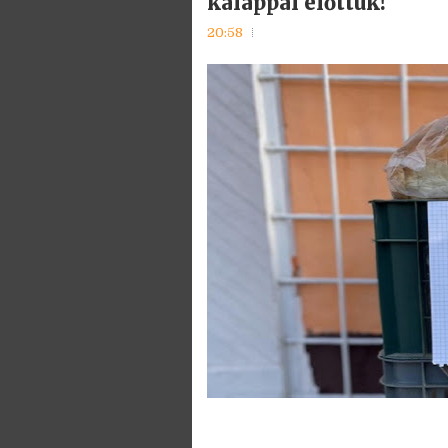
kalappal előttük!
20:58