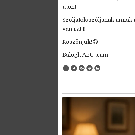
úton!
Szóljatok/szóljanak annak 
van rá! ‼️
Köszönjük!😊
Balogh ABC team