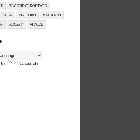
IS
ELGONDOLKODTATÓ
SSÉGEK
FEJTÖRŐ
MEGHATÓ
ZÓ
RECEPT
VICCEK
E
 by
Translate