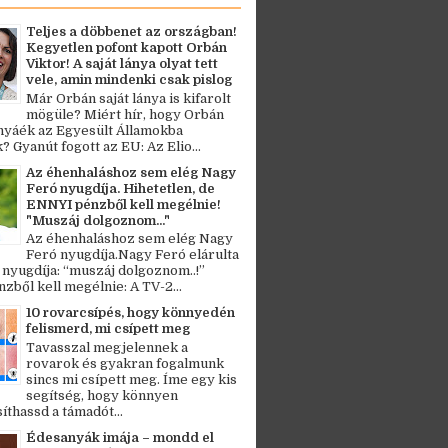
Teljes a döbbenet az országban!
Kegyetlen pofont kapott Orbán
Viktor! A saját lánya olyat tett
vele, amin mindenki csak pislog
Már Orbán saját lánya is kifarolt
mögüle? Miért hír, hogy Orbán
ányáék az Egyesült Államokba
? Gyanút fogott az EU: Az Elio...
Az éhenhaláshoz sem elég Nagy
Feró nyugdíja. Hihetetlen, de
ENNYI pénzből kell megélnie!
"Muszáj dolgoznom..."
Az éhenhaláshoz sem elég Nagy
Feró nyugdíja.Nagy Feró elárulta
 nyugdíja: “muszáj dolgoznom..!”
zből kell megélnie: A TV-2...
10 rovarcsípés, hogy könnyedén
felismerd, mi csípett meg
Tavasszal megjelennek a
rovarok és gyakran fogalmunk
sincs mi csípett meg. Íme egy kis
segítség, hogy könnyen
thassd a támadót...
Édesanyák imája – mondd el