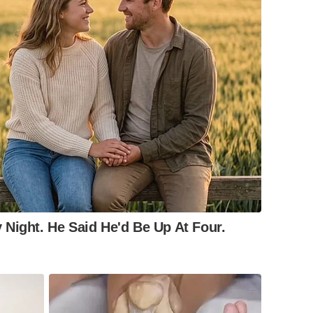
Night. He Said He'd Be Up At Four.