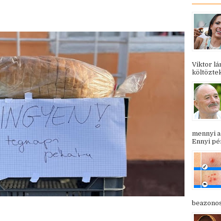
Viktor l
költöztek
mennyi a
Ennyi pén
beazonosí