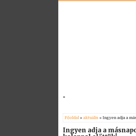
-
Főoldal
»
aktuális
» Ingyen adja a más
Ingyen adja a másnapos