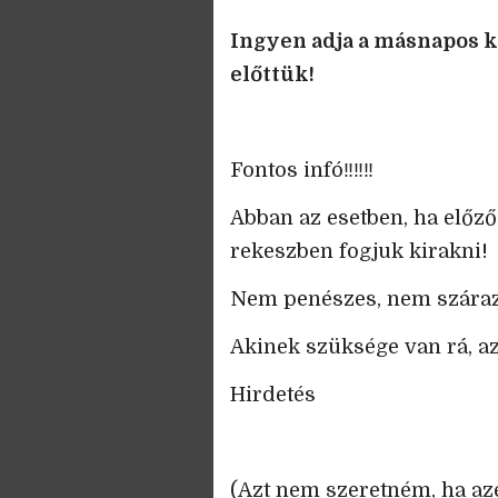
Ingyen adja a másnapos k
előttük!
Fontos infó‼️‼️‼️
Abban az esetben, ha előző
rekeszben fogjuk kirakni!
Nem penészes, nem száraz
Akinek szüksége van rá, a
Hirdetés
(Azt nem szeretném, ha azé