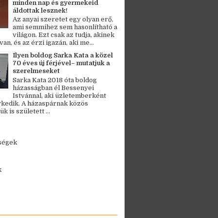
minden nap és gyermekeid
áldottak lesznek!
Az anyai szeretet egy olyan erő,
ami semmihez sem hasonlítható a
világon. Ezt csak az tudja, akinek
an, és az érzi igazán, aki me...
Ilyen boldog Sarka Kata a közel
70 éves új férjével– mutatjuk a
szerelmeseket
Sarka Kata 2018 óta boldog
házasságban él Bessenyei
Istvánnal, aki üzletemberként
kedik. A házaspárnak közös
 is született ...
ségek
k