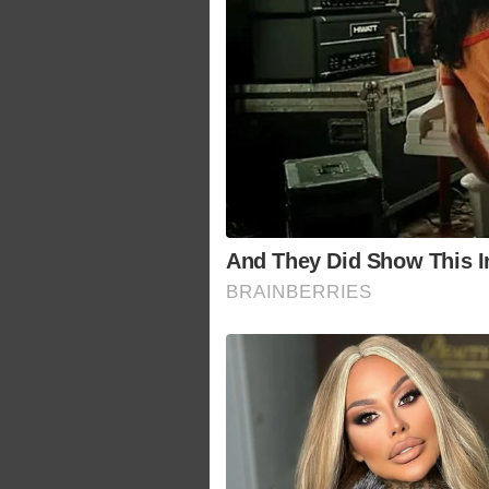
And They Did Show This 
BRAINBERRIES