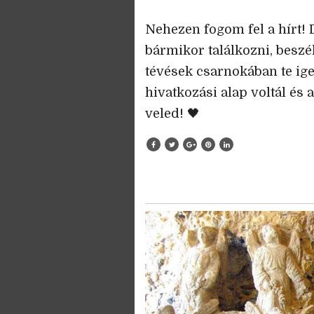
Nehezen fogom fel a hírt! 
bármikor találkozni, beszé
tévések csarnokában te ige
hivatkozási alap voltál és 
veled! 🖤