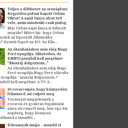
Teljes a döbbenet az országban!
Kegyetlen pofont kapott Orbán
Viktor! A saját lánya olyat tett
vele, amin mindenki csak pislog
Már Orbán saját lánya is kifarolt
mögüle? Miért hír, hogy Orbán
ányáék az Egyesült Államokba
? Gyanút fogott az EU: Az Elio...
Az éhenhaláshoz sem elég Nagy
Feró nyugdíja. Hihetetlen, de
ENNYI pénzből kell megélnie!
"Muszáj dolgoznom..."
Az éhenhaláshoz sem elég Nagy
Feró nyugdíja.Nagy Feró elárulta
 nyugdíja: “muszáj dolgoznom..!”
zből kell megélnie: A TV-2...
10 rovarcsípés, hogy könnyedén
felismerd, mi csípett meg
Tavasszal megjelennek a
rovarok és gyakran fogalmunk
sincs mi csípett meg. Íme egy kis
segítség, hogy könnyen
thassd a támadót...
Édesanyák imája – mondd el