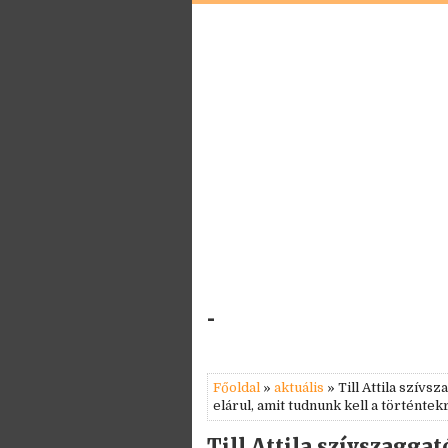
-
Főoldal
»
aktuális
» Till Attila szívs
elárul, amit tudnunk kell a történtek
Till Attila szívszaggat