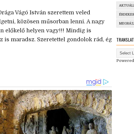
AKTUÁL
Drága Vágó István szerettem veled
ÉRDEKE
lgetni, közösen műsorban lenni. A nagy
MEGRÁ
n előkelő helyen vagy!!! Mindig is
TRANSLAT
az is maradsz. Szeretettel gondolok rád, ég
Powered