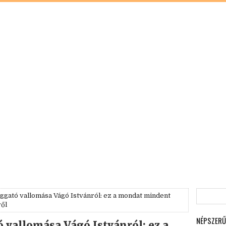
zaggató vallomása Vágó Istvánról: ez a mondat mindent
ről
NÉPSZERŰ
ó vallomása Vágó Istvánról: ez a