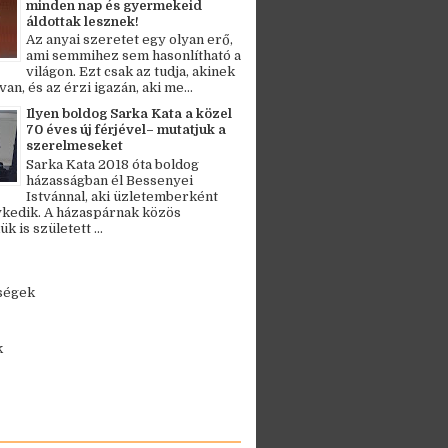
minden nap és gyermekeid
áldottak lesznek!
Az anyai szeretet egy olyan erő,
ami semmihez sem hasonlítható a
világon. Ezt csak az tudja, akinek
an, és az érzi igazán, aki me...
Ilyen boldog Sarka Kata a közel
70 éves új férjével– mutatjuk a
szerelmeseket
Sarka Kata 2018 óta boldog
házasságban él Bessenyei
Istvánnal, aki üzletemberként
kedik. A házaspárnak közös
 is született ...
ségek
k