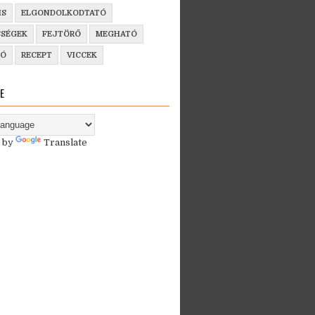
IS
ELGONDOLKODTATÓ
SSÉGEK
FEJTÖRŐ
MEGHATÓ
ZÓ
RECEPT
VICCEK
E
 by
Translate