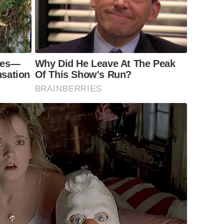
ves—
Why Did He Leave At The Peak
sation
Of This Show's Run?
BRAINBERRIES