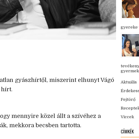
gyereke v
tevékeny
gyermekük
áratlan gyászhírtől, miszerint elhunyt Vágó
Aktuális
hírt.
Érdekes
Fejtörő
Recepte
hogy mennyire közel állt a szívéhez a
Viccek
ák, mekkora becsben tartotta.
CÍMKÉK