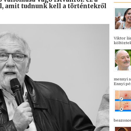
, amit tudnunk kell a történtekről
Viktor l
költöztek
mennyi a
Ennyi pén
beazonosí