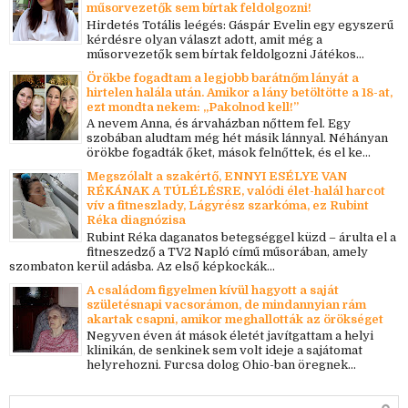
műsorvezetők sem bírtak feldolgozni!
Hirdetés Totális leégés: Gáspár Evelin egy egyszerű
kérdésre olyan választ adott, amit még a
műsorvezetők sem bírtak feldolgozni Játékos...
Örökbe fogadtam a legjobb barátnőm lányát a
hirtelen halála után. Amikor a lány betöltötte a 18-at,
ezt mondta nekem: „Pakolnod kell!”
A nevem Anna, és árvaházban nőttem fel. Egy
szobában aludtam még hét másik lánnyal. Néhányan
örökbe fogadták őket, mások felnőttek, és el ke...
Megszólalt a szakértő, ENNYI ESÉLYE VAN
RÉKÁNAK A TÚLÉLÉSRE, valódi élet-halál harcot
vív a fitneszlady, Lágyrész szarkóma, ez Rubint
Réka diagnózisa
Rubint Réka daganatos betegséggel küzd – árulta el a
fitneszedző a TV2 Napló című műsorában, amely
szombaton kerül adásba. Az első képkockák...
A családom figyelmen kívül hagyott a saját
születésnapi vacsorámon, de mindannyian rám
akartak csapni, amikor meghallották az örökséget
Negyven éven át mások életét javítgattam a helyi
klinikán, de senkinek sem volt ideje a sajátomat
helyrehozni. Furcsa dolog Ohio-ban öregnek...