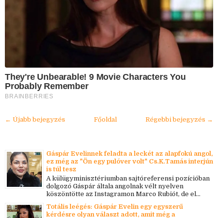
They're Unbearable! 9 Movie Characters You
Probably Remember
BRAINBERRIES
← Újabb bejegyzés
Főoldal
Régebbi bejegyzés →
Gáspár Evelinnek feladta a leckét az alapfokú angol,
ez még az "Ön egy pulóver volt" Cs.K.Tamás interjún
is túl tesz
A külügyminisztériumban sajtóreferensi pozícióban
dolgozó Gáspár általa angolnak vélt nyelven
köszöntötte az Instagramon Marco Rubiót, de el...
Totális leégés: Gáspár Evelin egy egyszerű
kérdésre olyan választ adott, amit még a