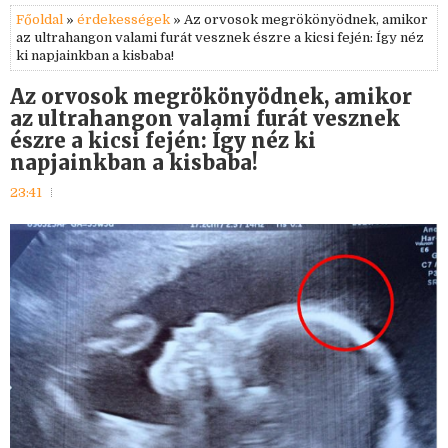
Főoldal
»
érdekességek
» Az orvosok megrökönyödnek, amikor
az ultrahangon valami furát vesznek észre a kicsi fején: Így néz
ki napjainkban a kisbaba!
Az orvosok megrökönyödnek, amikor
az ultrahangon valami furát vesznek
észre a kicsi fején: Így néz ki
napjainkban a kisbaba!
23:41