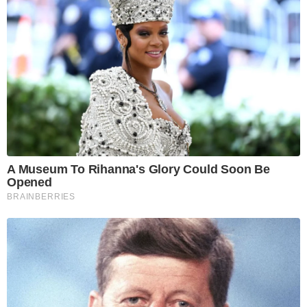
A Museum To Rihanna's Glory Could Soon Be
Opened
BRAINBERRIES