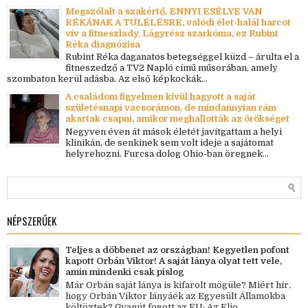
Megszólalt a szakértő, ENNYI ESÉLYE VAN
RÉKÁNAK A TÚLÉLÉSRE, valódi élet-halál harcot
vív a fitneszlady, Lágyrész szarkóma, ez Rubint
Réka diagnózisa
Rubint Réka daganatos betegséggel küzd – árulta el a
fitneszedző a TV2 Napló című műsorában, amely
szombaton kerül adásba. Az első képkockák...
A családom figyelmen kívül hagyott a saját
születésnapi vacsorámon, de mindannyian rám
akartak csapni, amikor meghallották az örökséget
Negyven éven át mások életét javítgattam a helyi
klinikán, de senkinek sem volt ideje a sajátomat
helyrehozni. Furcsa dolog Ohio-ban öregnek...
NÉPSZERŰEK
Teljes a döbbenet az országban! Kegyetlen pofont
kapott Orbán Viktor! A saját lánya olyat tett vele,
amin mindenki csak pislog
Már Orbán saját lánya is kifarolt mögüle? Miért hír,
hogy Orbán Viktor lányáék az Egyesült Államokba
költöztek? Gyanút fogott az EU: Az Elio...