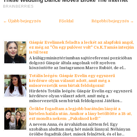
These Wedding Dance Moves Broke The Internet
BRAINBERRIES
← Újabb bejegyzés
Főoldal
Régebbi bejegyzés →
Gáspár Evelinnek feladta a leckét az alapfokú angol,
ez még az "Ön egy pulóver volt" Cs.K.Tamás interjún
is túl tesz
A külügyminisztériumban sajtóreferensi pozícióban
dolgozó Gáspár általa angolnak vélt nyelven
köszöntötte az Instagramon Marco Rubiót, de el...
Totális leégés: Gáspár Evelin egy egyszerű
kérdésre olyan választ adott, amit még a
műsorvezetők sem bírtak feldolgozni!
Hirdetés Totális leégés: Gáspár Evelin egy egyszerű
kérdésre olyan választ adott, amit még a
műsorvezetők sem bírtak feldolgozni Játékos...
Örökbe fogadtam a legjobb barátnőm lányát a
hirtelen halála után. Amikor a lány betöltötte a 18-at,
ezt mondta nekem: „Pakolnod kell!”
A nevem Anna, és árvaházban nőttem fel. Egy
szobában aludtam még hét másik lánnyal. Néhányan
örökbe fogadták őket, mások felnőttek, és el ke...