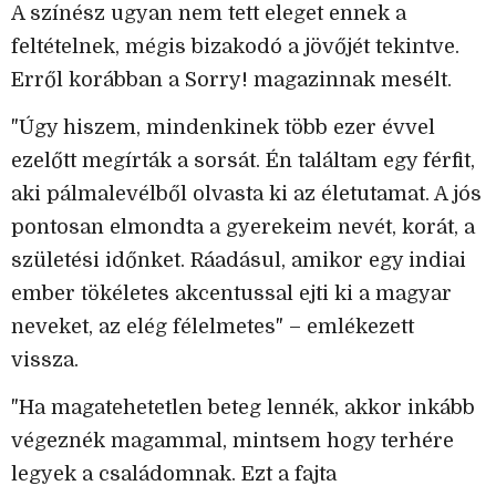
A színész ugyan nem tett eleget ennek a
feltételnek, mégis bizakodó a jövőjét tekintve.
Erről korábban a Sorry! magazinnak mesélt.
"Úgy hiszem, mindenkinek több ezer évvel
ezelőtt megírták a sorsát. Én találtam egy férfit,
aki pálmalevélből olvasta ki az életutamat. A jós
pontosan elmondta a gyerekeim nevét, korát, a
születési időnket. Ráadásul, amikor egy indiai
ember tökéletes akcentussal ejti ki a magyar
neveket, az elég félelmetes" – emlékezett
vissza.
"Ha magatehetetlen beteg lennék, akkor inkább
végeznék magammal, mintsem hogy terhére
legyek a családomnak. Ezt a fajta