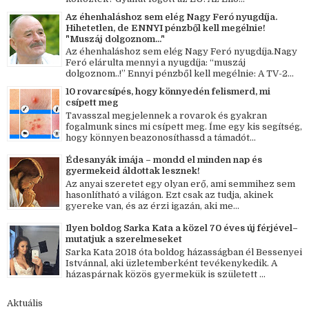
Az éhenhaláshoz sem elég Nagy Feró nyugdíja.
Hihetetlen, de ENNYI pénzből kell megélnie!
"Muszáj dolgoznom..."
Az éhenhaláshoz sem elég Nagy Feró nyugdíja.Nagy
Feró elárulta mennyi a nyugdíja: “muszáj
dolgoznom..!” Ennyi pénzből kell megélnie: A TV-2...
10 rovarcsípés, hogy könnyedén felismerd, mi
csípett meg
Tavasszal megjelennek a rovarok és gyakran
fogalmunk sincs mi csípett meg. Íme egy kis segítség,
hogy könnyen beazonosíthassd a támadót...
Édesanyák imája – mondd el minden nap és
gyermekeid áldottak lesznek!
Az anyai szeretet egy olyan erő, ami semmihez sem
hasonlítható a világon. Ezt csak az tudja, akinek
gyereke van, és az érzi igazán, aki me...
Ilyen boldog Sarka Kata a közel 70 éves új férjével–
mutatjuk a szerelmeseket
Sarka Kata 2018 óta boldog házasságban él Bessenyei
Istvánnal, aki üzletemberként tevékenykedik. A
házaspárnak közös gyermekük is született ...
Aktuális