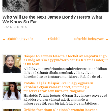
Who Will Be the Next James Bond? Here's What
We Know So Far
BRAINBERRIES
← Újabb bejegyzés
Főoldal
Régebbi bejegyzés →
Gáspár Evelinnek feladta a leckét az alapfokú angol,
ez még az "Ön egy pulóver volt" Cs.K.Tamás interjún
is túl tesz
A külügyminisztériumban sajtóreferensi pozícióban
dolgozó Gáspár általa angolnak vélt nyelven
köszöntötte az Instagramon Marco Rubiót, de el...
Totális leégés: Gáspár Evelin egy egyszerű
kérdésre olyan választ adott, amit még a
műsorvezetők sem bírtak feldolgozni!
Hirdetés Totális leégés: Gáspár Evelin egy egyszerű
kérdésre olyan választ adott, amit még a
műsorvezetők sem bírtak feldolgozni Játékos...
Örökbe fogadtam a legjobb barátnőm lányát a