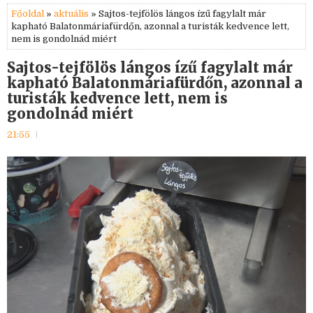
Főoldal
»
aktuális
» Sajtos-tejfölös lángos ízű fagylalt már
kapható Balatonmáriafürdőn, azonnal a turisták kedvence lett,
nem is gondolnád miért
Sajtos-tejfölös lángos ízű fagylalt már
kapható Balatonmáriafürdőn, azonnal a
turisták kedvence lett, nem is
gondolnád miért
21:55