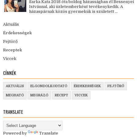
Sarka Kata 2018 óta boldog házasságban él Bessenyei
Istvánnal, aki üzletemberként tevékenykedik. A
házaspárnak közös gyermekük is született ...
Aktuális
Érdekességek
Fejtörő
Receptek
Viccek
CÍMKÉK
AKTUÁLIS
ELGONDOLKODTATÓ
ÉRDEKESSÉGEK
FEJTÖRŐ
MEGHATÓ
MEGRÁZÓ
RECEPT
VICCEK
TRANSLATE
Powered by
Translate