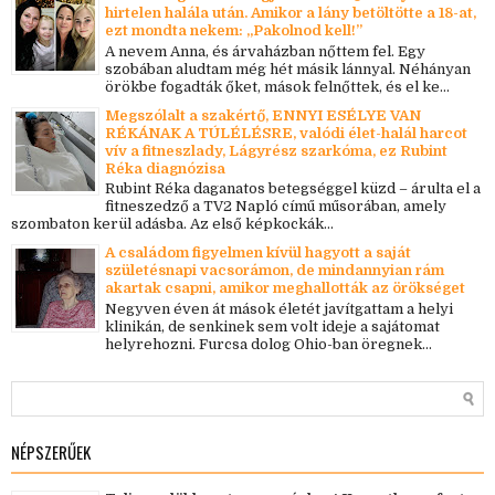
hirtelen halála után. Amikor a lány betöltötte a 18-at,
ezt mondta nekem: „Pakolnod kell!”
A nevem Anna, és árvaházban nőttem fel. Egy
szobában aludtam még hét másik lánnyal. Néhányan
örökbe fogadták őket, mások felnőttek, és el ke...
Megszólalt a szakértő, ENNYI ESÉLYE VAN
RÉKÁNAK A TÚLÉLÉSRE, valódi élet-halál harcot
vív a fitneszlady, Lágyrész szarkóma, ez Rubint
Réka diagnózisa
Rubint Réka daganatos betegséggel küzd – árulta el a
fitneszedző a TV2 Napló című műsorában, amely
szombaton kerül adásba. Az első képkockák...
A családom figyelmen kívül hagyott a saját
születésnapi vacsorámon, de mindannyian rám
akartak csapni, amikor meghallották az örökséget
Negyven éven át mások életét javítgattam a helyi
klinikán, de senkinek sem volt ideje a sajátomat
helyrehozni. Furcsa dolog Ohio-ban öregnek...
NÉPSZERŰEK