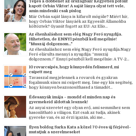
Teljes a döbbenet az országban! Kegyetlen pofont
kapott Orbán Viktor! A saját lánya olyat tett vele,
amin mindenki csak pislog
Már Orbán saját lánya is kifarolt mögüle? Miért hír,
hogy Orbán Viktor lányáék az Egyesült Államokba
költöztek? Gyanút fogott az EU: Az Elio...
Az éhenhaláshoz sem elég Nagy Feró nyugdíja.
Hihetetlen, de ENNYI pénzből kell megélnie!
"Muszáj dolgoznom..."
Az éhenhaláshoz sem elég Nagy Feró nyugdíja.Nagy
Feró elárulta mennyi a nyugdíja: “muszáj
dolgoznom..!” Ennyi pénzből kell megélnie: A TV-2...
10 rovarcsípés, hogy könnyedén felismerd, mi
csípett meg
Tavasszal megjelennek a rovarok és gyakran
fogalmunk sincs mi csípett meg. Íme egy kis segítség,
hogy könnyen beazonosíthassd a támadót...
Édesanyák imája – mondd el minden nap és
gyermekeid áldottak lesznek!
Az anyai szeretet egy olyan erő, ami semmihez sem
hasonlítható a világon. Ezt csak az tudja, akinek
gyereke van, és az érzi igazán, aki me...
Ilyen boldog Sarka Kata a közel 70 éves új férjével–
mutatjuk a szerelmeseket