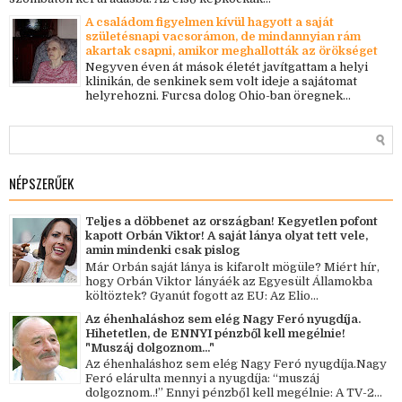
A családom figyelmen kívül hagyott a saját
születésnapi vacsorámon, de mindannyian rám
akartak csapni, amikor meghallották az örökséget
Negyven éven át mások életét javítgattam a helyi
klinikán, de senkinek sem volt ideje a sajátomat
helyrehozni. Furcsa dolog Ohio-ban öregnek...
NÉPSZERŰEK
Teljes a döbbenet az országban! Kegyetlen pofont
kapott Orbán Viktor! A saját lánya olyat tett vele,
amin mindenki csak pislog
Már Orbán saját lánya is kifarolt mögüle? Miért hír,
hogy Orbán Viktor lányáék az Egyesült Államokba
költöztek? Gyanút fogott az EU: Az Elio...
Az éhenhaláshoz sem elég Nagy Feró nyugdíja.
Hihetetlen, de ENNYI pénzből kell megélnie!
"Muszáj dolgoznom..."
Az éhenhaláshoz sem elég Nagy Feró nyugdíja.Nagy
Feró elárulta mennyi a nyugdíja: “muszáj
dolgoznom..!” Ennyi pénzből kell megélnie: A TV-2...