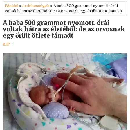
Főoldal
»
érdekességek
» A baba 500 grammot nyomott, órái
voltak hátra az életéből: de az orvosnak egy őrült ötlete támadt
A baba 500 grammot nyomott, órái
voltak hátra az életéből: de az orvosnak
egy őrült ötlete támadt
6:17