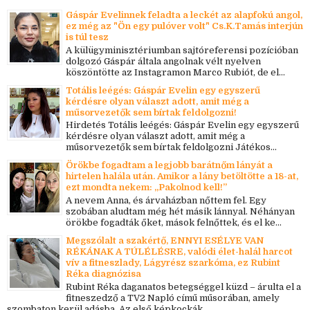
Gáspár Evelinnek feladta a leckét az alapfokú angol,
ez még az "Ön egy pulóver volt" Cs.K.Tamás interjún
is túl tesz
A külügyminisztériumban sajtóreferensi pozícióban
dolgozó Gáspár általa angolnak vélt nyelven
köszöntötte az Instagramon Marco Rubiót, de el...
Totális leégés: Gáspár Evelin egy egyszerű
kérdésre olyan választ adott, amit még a
műsorvezetők sem bírtak feldolgozni!
Hirdetés Totális leégés: Gáspár Evelin egy egyszerű
kérdésre olyan választ adott, amit még a
műsorvezetők sem bírtak feldolgozni Játékos...
Örökbe fogadtam a legjobb barátnőm lányát a
hirtelen halála után. Amikor a lány betöltötte a 18-at,
ezt mondta nekem: „Pakolnod kell!”
A nevem Anna, és árvaházban nőttem fel. Egy
szobában aludtam még hét másik lánnyal. Néhányan
örökbe fogadták őket, mások felnőttek, és el ke...
Megszólalt a szakértő, ENNYI ESÉLYE VAN
RÉKÁNAK A TÚLÉLÉSRE, valódi élet-halál harcot
vív a fitneszlady, Lágyrész szarkóma, ez Rubint
Réka diagnózisa
Rubint Réka daganatos betegséggel küzd – árulta el a
fitneszedző a TV2 Napló című műsorában, amely
szombaton kerül adásba. Az első képkockák...