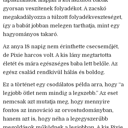
tapasztalatok alapján a koraszülött babák
gyorsan veszítenek folyadékot. A zacskó
megakadályozza a túlzott folyadékveszteséget,
így a babát jobban melegen tarthatja, mint egy
hagyományos takaró.
Az anya 18 napig nem érinthette csecsemőjét,
de Pixie harcos volt. A kis lány megtartotta
életét és mára egészséges baba lett belőle. Az
egész család rendkívül hálás és boldog.
Ez a történet egy csodálatos példa arra, hogy “a
legjobb ötlet nem mindig a legszebb.” Az eset
nemcsak azt mutatja meg, hogy mennyire
fontos az innováció az orvostudományban,
hanem azt is, hogy néha a legegyszerűbb
megoldások működnek a legjobban. A kis Pixie