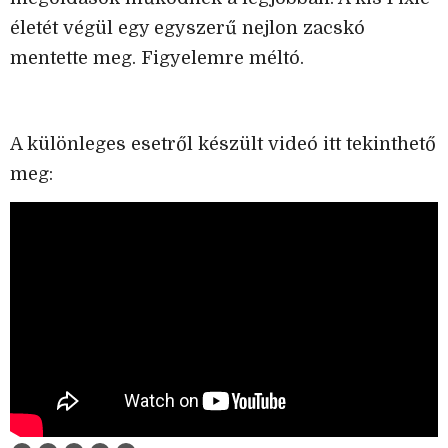
életét végül egy egyszerű nejlon zacskó
mentette meg. Figyelemre méltó.
A különleges esetről készült videó itt tekinthető
meg: