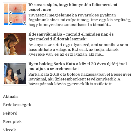
10 rovarcsípés, hogy könnyedén felismerd, mi
csípett meg
Tavasszal megjelennek a rovarok és gyakran
fogalmunk sincs mi csípett meg. Íme egy kis segítség,
hogy könnyen beazonosíthassd a támadót...
Édesanyák imája – mondd el minden nap és
gyermekeid áldottak lesznek!
Az anyai szeretet egy olyan erő, ami semmihez sem
hasonlítható a világon. Ezt csak az tudja, akinek
gyereke van, és az érzi igazán, aki me...
Ilyen boldog Sarka Kata a közel 70 éves új férjével–
mutatjuk a szerelmeseket
Sarka Kata 2018 óta boldog házasságban él Bessenyei
Istvánnal, aki üzletemberként tevékenykedik. A
házaspárnak közös gyermekük is született ...
Aktuális
Érdekességek
Fejtörő
Receptek
Viccek