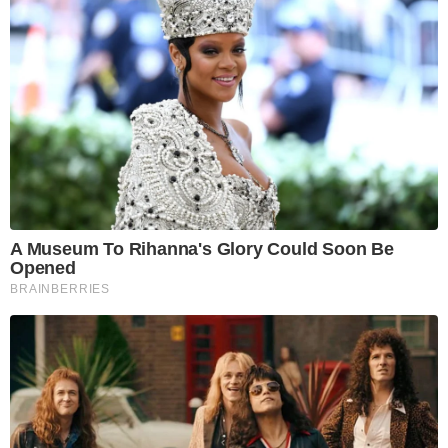
A Museum To Rihanna's Glory Could Soon Be
Opened
BRAINBERRIES