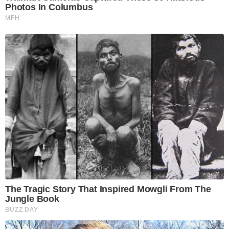
Photos In Columbus
MFH
The Tragic Story That Inspired Mowgli From The
Jungle Book
BUZZ DAY