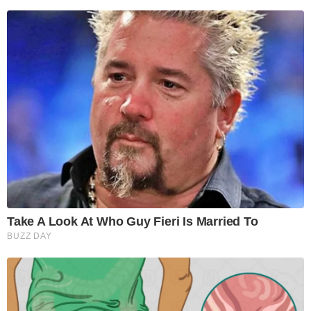
Take A Look At Who Guy Fieri Is Married To
BUZZ DAY