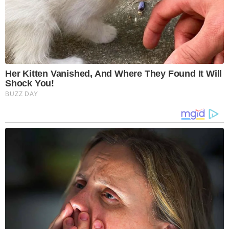
Her Kitten Vanished, And Where They Found It Will
Shock You!
BUZZ DAY