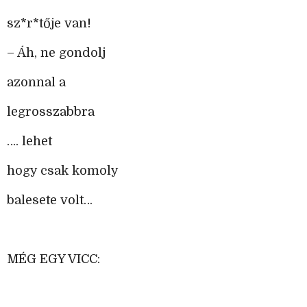
sz*r*tője van!
– Áh, ne gondolj
azonnal a
legrosszabbra
…. lehet
hogy csak komoly
balesete volt…
MÉG EGY VICC: