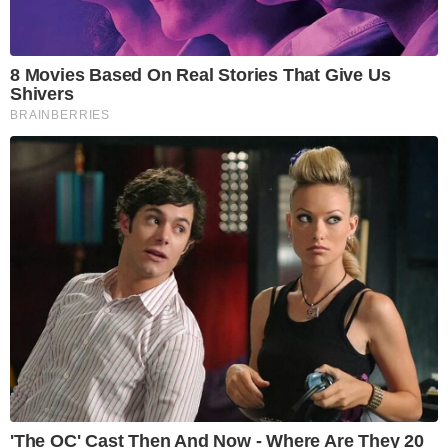
8 Movies Based On Real Stories That Give Us
Shivers
BRAINBERRIES
'The OC' Cast Then And Now - Where Are They 20