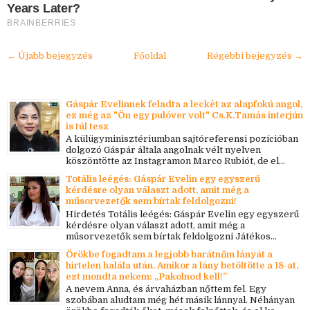
Years Later?
BRAINBERRIES
← Újabb bejegyzés
Főoldal
Régebbi bejegyzés →
Gáspár Evelinnek feladta a leckét az alapfokú angol,
ez még az "Ön egy pulóver volt" Cs.K.Tamás interjún
is túl tesz
A külügyminisztériumban sajtóreferensi pozícióban
dolgozó Gáspár általa angolnak vélt nyelven
köszöntötte az Instagramon Marco Rubiót, de el...
Totális leégés: Gáspár Evelin egy egyszerű
kérdésre olyan választ adott, amit még a
műsorvezetők sem bírtak feldolgozni!
Hirdetés Totális leégés: Gáspár Evelin egy egyszerű
kérdésre olyan választ adott, amit még a
műsorvezetők sem bírtak feldolgozni Játékos...
Örökbe fogadtam a legjobb barátnőm lányát a
hirtelen halála után. Amikor a lány betöltötte a 18-at,
ezt mondta nekem: „Pakolnod kell!”
A nevem Anna, és árvaházban nőttem fel. Egy
szobában aludtam még hét másik lánnyal. Néhányan