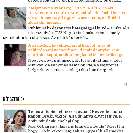
örökbe fogadták őket, mások felnőttek, és el ke...
Megszólalt a szakértő, ENNYI ESÉLYE VAN
RÉKÁNAK A TÚLÉLÉSRE, valódi élet-halál harcot
vív a fitneszlady, Lágyrész szarkóma, ez Rubint
Réka diagnózisa
Rubint Réka daganatos betegséggel küzd – árulta el a
fitneszedző a TV2 Napló című műsorában, amely
szombaton kerül adásba. Az első képkockák...
A családom figyelmen kívül hagyott a saját
születésnapi vacsorámon, de mindannyian rám
akartak csapni, amikor meghallották az örökséget
Negyven éven át mások életét javítgattam a helyi
klinikán, de senkinek sem volt ideje a sajátomat
helyrehozni. Furcsa dolog Ohio-ban öregnek...
NÉPSZERŰEK
Teljes a döbbenet az országban! Kegyetlen pofont
kapott Orbán Viktor! A saját lánya olyat tett vele,
amin mindenki csak pislog
Már Orbán saját lánya is kifarolt mögüle? Miért hír,
hogy Orbán Viktor lányáék az Egyesült Államokba