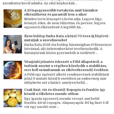
szombaton kerül adásba. Az első képkockák...
A 10 legegyszerűbb tortakrém amit bármikor
elkészíthetsz és garantált lesz a siker
Minden torta lényegét a krém adja. Legyen lágy,
könnyű, édes, de nem túlzottan, és persze, legyen
egyszerű elkészíteni! A legtöbb há...
Ilyen boldog Sarka Kata a közel 70 éves új férjével–
mutatjuk a szerelmeseket
Sarka Kata 2018 óta boldog házasságban él Bessenyei
Istvánnal, aki üzletemberként tevékenykedik. A
házaspárnak közös gyermekük is született ...
Vészjósló jelentés érkezett a Föld állapotáról, a
tudósok szerint a végéhez közeledik a stabilitása,
erre kell számítanunk az elkövetkezendő években:
A Föld egy egészet alkotó rendszerének stabilitását
jelző 9 mutató közül 6 esetében az emberiség már
átléphette azt a határt, amelyen belül ...
Csak liszt, víz és élesztő! Ropogós és foszlós: így
készül a tökéletes zsemle otthon
Egy igazán egyszerű zsemle recept, ami belül
foszlós, kívül ropogós. Alapanyagok: fél kg liszt 3 dl
víz egy zacskó szár...