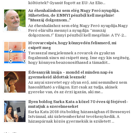
költöztek? Gyanút fogott az EU: Az Elio...
Az éhenhaláshoz sem elég Nagy Feró nyugdíja.
Hihetetlen, de ENNYI pénzből kell megélnie!
"Muszáj dolgoznom..."
Az éhenhaláshoz sem elég Nagy Feró nyugdíja.Nagy
Feró elárulta mennyi a nyugdíja: “muszáj
dolgoznom..!” Ennyi pénzből kell megélnie: A TV-2...
10 rovarcsípés, hogy könnyedén felismerd, mi
csípett meg
Tavasszal megjelennek a rovarok és gyakran
fogalmunk sincs mi csípett meg. Íme egy kis segítség,
hogy könnyen beazonosíthassd a támadót...
Édesanyák imája – mondd el minden nap és
gyermekeid áldottak lesznek!
Az anyai szeretet egy olyan erő, ami semmihez sem
hasonlítható a világon. Ezt csak az tudja, akinek
gyereke van, és az érzi igazán, aki me...
Ilyen boldog Sarka Kata a közel 70 éves új férjével–
mutatjuk a szerelmeseket
Sarka Kata 2018 óta boldog házasságban él Bessenyei
Istvánnal, aki üzletemberként tevékenykedik. A
házaspárnak közös gyermekük is született ...