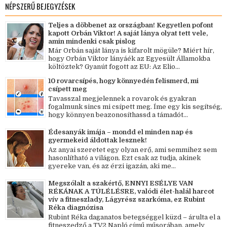
NÉPSZERŰ BEJEGYZÉSEK
Teljes a döbbenet az országban! Kegyetlen pofont
kapott Orbán Viktor! A saját lánya olyat tett vele,
amin mindenki csak pislog
Már Orbán saját lánya is kifarolt mögüle? Miért hír,
hogy Orbán Viktor lányáék az Egyesült Államokba
költöztek? Gyanút fogott az EU: Az Elio...
10 rovarcsípés, hogy könnyedén felismerd, mi
csípett meg
Tavasszal megjelennek a rovarok és gyakran
fogalmunk sincs mi csípett meg. Íme egy kis segítség,
hogy könnyen beazonosíthassd a támadót...
Édesanyák imája – mondd el minden nap és
gyermekeid áldottak lesznek!
Az anyai szeretet egy olyan erő, ami semmihez sem
hasonlítható a világon. Ezt csak az tudja, akinek
gyereke van, és az érzi igazán, aki me...
Megszólalt a szakértő, ENNYI ESÉLYE VAN
RÉKÁNAK A TÚLÉLÉSRE, valódi élet-halál harcot
vív a fitneszlady, Lágyrész szarkóma, ez Rubint
Réka diagnózisa
Rubint Réka daganatos betegséggel küzd – árulta el a
fitneszedző a TV2 Napló című műsorában, amely