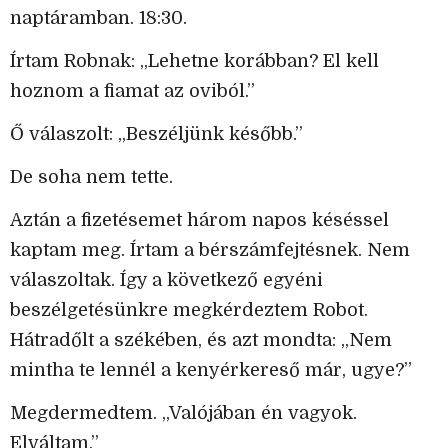
naptáramban. 18:30.
Írtam Robnak: „Lehetne korábban? El kell
hoznom a fiamat az oviból.”
Ő válaszolt: „Beszéljünk később.”
De soha nem tette.
Aztán a fizetésemet három napos késéssel
kaptam meg. Írtam a bérszámfejtésnek. Nem
válaszoltak. Így a következő egyéni
beszélgetésünkre megkérdeztem Robot.
Hátradőlt a székében, és azt mondta: „Nem
mintha te lennél a kenyérkereső már, ugye?”
Megdermedtem. „Valójában én vagyok.
Elváltam.”