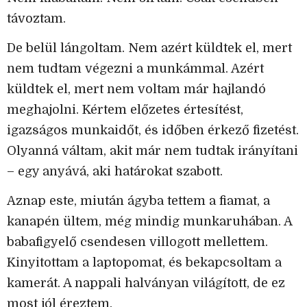
távoztam.
De belül lángoltam. Nem azért küldtek el, mert
nem tudtam végezni a munkámmal. Azért
küldtek el, mert nem voltam már hajlandó
meghajolni. Kértem előzetes értesítést,
igazságos munkaidőt, és időben érkező fizetést.
Olyanná váltam, akit már nem tudtak irányítani
– egy anyává, aki határokat szabott.
Aznap este, miután ágyba tettem a fiamat, a
kanapén ültem, még mindig munkaruhában. A
babafigyelő csendesen villogott mellettem.
Kinyitottam a laptopomat, és bekapcsoltam a
kamerát. A nappali halványan világított, de ez
most jól éreztem.