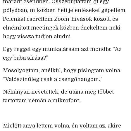
maradt csendben. Összebújtattam őt egy
pólyában, miközben heti jelentéseket gépeltem.
Pelenkát cseréltem Zoom-hívások között, és
elnémított meetingek közben énekeltem neki,
hogy vissza tudjon aludni.
Egy reggel egy munkatársam azt mondta: “Az
egy baba sírása?”
Mosolyogtam, anélkül, hogy pislogtam volna.
“Valószínűleg csak a csengőhangom.”
Néhányan nevetettek, de utána még többet
tartottam némán a mikrofont.
Mielőtt anya lettem volna, én voltam az, akire