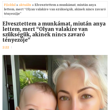
Főoldal
»
aktuális
» Elvesztettem a munkámat, miután anya
lettem, mert “Olyan valakire van szükségük, akinek nincs zavaró
tényezője”
Elvesztettem a munkámat, miután anya
lettem, mert “Olyan valakire van
szükségük, akinek nincs zavaró
tényezője”
2:22