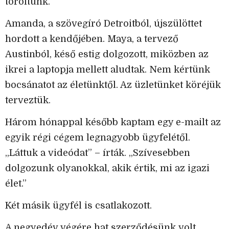
töröltünk.
Amanda, a szövegíró Detroitból, újszülöttet
hordott a kendőjében. Maya, a tervező
Austinból, késő estig dolgozott, miközben az
ikrei a laptopja mellett aludtak. Nem kértünk
bocsánatot az életünktől. Az üzletünket köréjük
terveztük.
Három hónappal később kaptam egy e-mailt az
egyik régi cégem legnagyobb ügyfelétől.
„Láttuk a videódat” – írták. „Szívesebben
dolgozunk olyanokkal, akik értik, mi az igazi
élet.”
Két másik ügyfél is csatlakozott.
A negyedév végére hat szerződésünk volt,