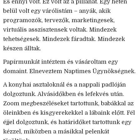
És ennyi volt. Ez volt az a pillanat. Egy héten
belül volt egy várólistám – anyák, akik
programozók, tervezők, marketingesek,
virtuális asszisztensek voltak. Mindezek
tehetségesek. Mindezek fáradtak. Mindezek
készen álltak.
Papírmunkát intéztem és vásároltam egy
domaint. Elneveztem Naptimes Ügynökségnek.
A konyhai asztaloknál és a nappali padlóján
dolgoztunk. Alvásidőkben és lefekvés után.
Zoom megbeszéléseket tartottunk, babákkal az
öleinkben és kisgyerekekkel a lábaink előtt. Fél
éjjel dolgoztunk, és határidőket tartottunk egy
kézzel, miközben a másikkal pelenkát