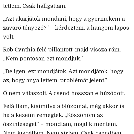
tettem. Csak hallgattam.
„Azt akarjátok mondani, hogy a gyermekem a
zavaró tényező?” – kérdeztem, a hangom lapos
volt.
Rob Cynthia felé pillantott, majd vissza rám.
„Nem pontosan ezt mondjuk.”
„De igen, ezt mondjátok. Azt mondjátok, hogy
az, hogy anya lettem, problémát jelent.”
Ő nem válaszolt. A csend hosszan elhúzódott.
Felálltam, kisimítva a blúzomat, még akkor is,
ha a kezeim remegtek. „Köszönöm az
őszinteséget” – mondtam, majd kimentem.
Nem kiabáltam. Nem sírtam. Csak csendben