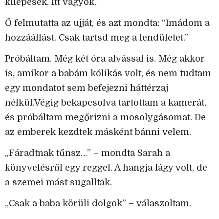
kilépések. Itt vagyok.”
Ő felmutatta az ujját, és azt mondta: “Imádom a
hozzáállást. Csak tartsd meg a lendületet.”
Próbáltam. Még két óra alvással is. Még akkor
is, amikor a babám kólikás volt, és nem tudtam
egy mondatot sem befejezni háttérzaj
nélkül.Végig bekapcsolva tartottam a kamerát,
és próbáltam megőrizni a mosolygásomat. De
az emberek kezdtek másként bánni velem.
„Fáradtnak tűnsz…” – mondta Sarah a
könyvelésről egy reggel. A hangja lágy volt, de
a szemei mást sugalltak.
„Csak a baba körüli dolgok” – válaszoltam.