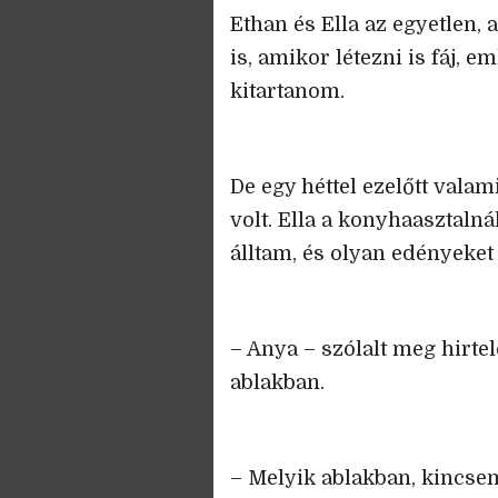
Ethan és Ella az egyetlen
is, amikor létezni is fáj,
kitartanom.
De egy héttel ezelőtt vala
volt. Ella a konyhaasztalná
álltam, és olyan edényeket
– Anya – szólalt meg hirte
ablakban.
– Melyik ablakban, kincse