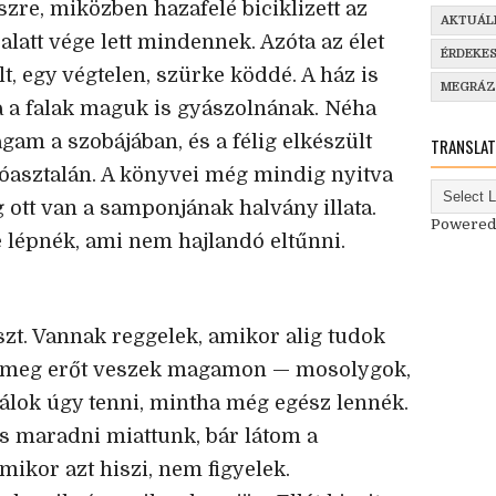
szre, miközben hazafelé biciklizett az
AKTUÁL
 alatt vége lett mindennek. Azóta az élet
ÉRDEKE
t, egy végtelen, szürke köddé. A ház is
MEGRÁ
 a falak maguk is gyászolnának. Néha
gam a szobájában, és a félig elkészült
TRANSLAT
róasztalán. A könyvei még mindig nyitva
 ott van a samponjának halvány illata.
Powered
 lépnék, ami nem hajlandó eltűnni.
t. Vannak reggelek, amikor alig tudok
or meg erőt veszek magamon — mosolygok,
álok úgy tenni, mintha még egész lennék.
ős maradni miattunk, bár látom a
ikor azt hiszi, nem figyelek.