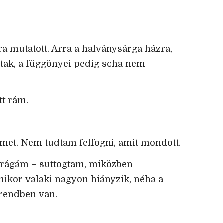
ra mutatott. Arra a halványsárga házra,
tak, a függönyei pedig soha nem
tt rám.
emet. Nem tudtam felfogni, amit mondott.
 drágám – suttogtam, miközben
ikor valaki nagyon hiányzik, néha a
 rendben van.