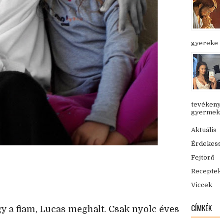
gyereke v
tevékeny
gyermekük
Aktuális
Érdekes
Fejtörő
Recepte
Viccek
CÍMKÉK
gy a fiam, Lucas meghalt. Csak nyolc éves