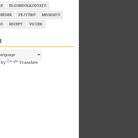
IS
ELGONDOLKODTATÓ
SSÉGEK
FEJTÖRŐ
MEGHATÓ
ZÓ
RECEPT
VICCEK
E
 by
Translate