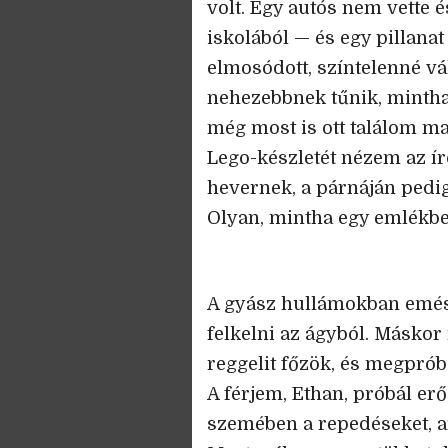
volt. Egy autós nem vette é
iskolából — és egy pillanat
elmosódott, színtelenné vál
nehezebbnek tűnik, mintha
még most is ott találom ma
Lego-készletét nézem az í
hevernek, a párnáján pedig
Olyan, mintha egy emlékbe
A gyász hullámokban emész
felkelni az ágyból. Másk
reggelit főzök, és megprób
A férjem, Ethan, próbál er
szemében a repedéseket, am