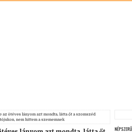
e az ötéves lányom azt mondta, látta őt a szomszéd
jtójukon, nem hittem a szememnek
NÉPSZERŰ
ötéves lányom azt mondta, látta őt