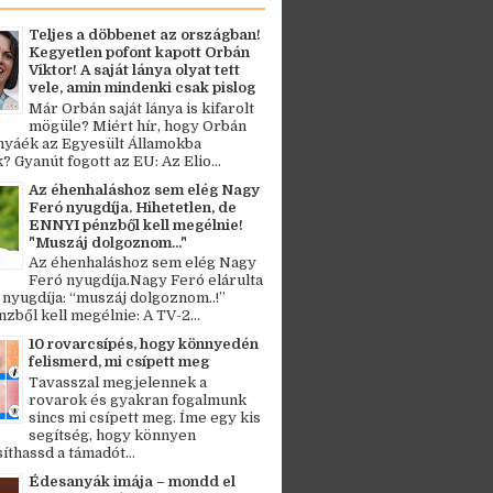
Teljes a döbbenet az országban!
Kegyetlen pofont kapott Orbán
Viktor! A saját lánya olyat tett
vele, amin mindenki csak pislog
Már Orbán saját lánya is kifarolt
mögüle? Miért hír, hogy Orbán
ányáék az Egyesült Államokba
? Gyanút fogott az EU: Az Elio...
Az éhenhaláshoz sem elég Nagy
Feró nyugdíja. Hihetetlen, de
ENNYI pénzből kell megélnie!
"Muszáj dolgoznom..."
Az éhenhaláshoz sem elég Nagy
Feró nyugdíja.Nagy Feró elárulta
 nyugdíja: “muszáj dolgoznom..!”
zből kell megélnie: A TV-2...
10 rovarcsípés, hogy könnyedén
felismerd, mi csípett meg
Tavasszal megjelennek a
rovarok és gyakran fogalmunk
sincs mi csípett meg. Íme egy kis
segítség, hogy könnyen
thassd a támadót...
Édesanyák imája – mondd el