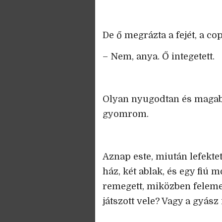
De ő megrázta a fejét, a cop
– Nem, anya. Ő integetett.
Olyan nyugodtan és magab
gyomrom.
Aznap este, miután lefektet
ház, két ablak, és egy fiú 
remegett, miközben felemel
játszott vele? Vagy a gyász