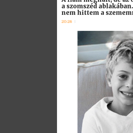
a szomszéd ablakában.
nem hittem a szemem
20:26