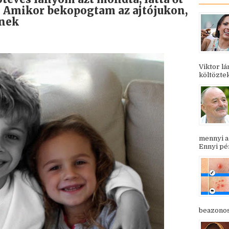
 Amikor bekopogtam az ajtójukon,
nek
Viktor l
költöztek
mennyi a
Ennyi pén
beazonosí