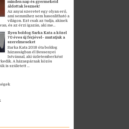
minden nap és gyermekeid
áldottak lesznek!
Az anyai szeretet egy olyan erő,
ami semmihez sem hasonlítható a
világon. Ezt csak az tudja, akinek
an, és az érzi igazán, aki me...
Ilyen boldog Sarka Kata a közel
70 éves új férjével– mutatjuk a
szerelmeseket
Sarka Kata 2018 óta boldog
házasságban él Bessenyei
Istvánnal, aki üzletemberként
kedik. A házaspárnak közös
 is született ...
ségek
k