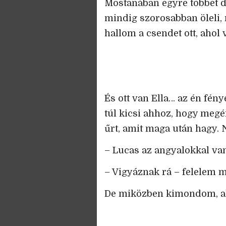
Mostanában egyre többet do
mindig szorosabban öleli,
hallom a csendet ott, ahol 
És ott van Ella… az én fény
túl kicsi ahhoz, hogy megér
űrt, amit maga után hagy.
– Lucas az angyalokkal van,
– Vigyáznak rá – felelem m
De miközben kimondom, ali