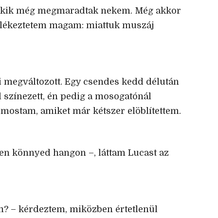
, akik még megmaradtak nekem. Még akkor
 emlékeztetem magam: miattuk muszáj
mi megváltozott. Egy csendes kedd délután
l színezett, én pedig a mosogatónál
 mostam, amiket már kétszer elöblítettem.
len könnyed hangon –, láttam Lucast az
m? – kérdeztem, miközben értetlenül