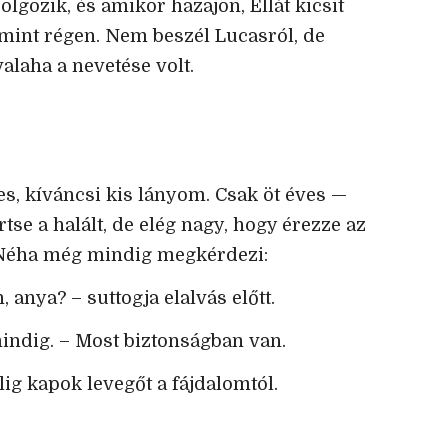
lgozik, és amikor hazajön, Ellát kicsit
 mint régen. Nem beszél Lucasról, de
valaha a nevetése volt.
es, kíváncsi kis lányom. Csak öt éves —
tse a halált, de elég nagy, hogy érezze az
 Néha még mindig megkérdezi:
 anya? – suttogja elalvás előtt.
indig. – Most biztonságban van.
g kapok levegőt a fájdalomtól.