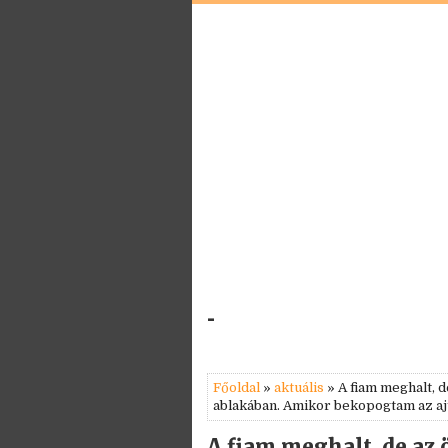
-
Főoldal
»
aktuális
» A fiam meghalt, d
ablakában. Amikor bekopogtam az a
A fiam meghalt, de az 