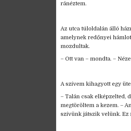
ránéztem.
Az utca túloldalán álló ház
amelynek redőnyei hámlot
mozdultak.
– Ott van – mondta. – Néze
A szívem kihagyott egy üt
– Talán csak elképzelted,
megtöröltem a kezem. – Am
szívünk játszik velünk. Ez