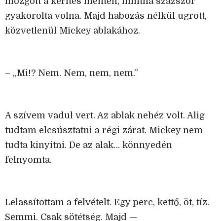
mozgott a kerítés mentén, mintha százszor
gyakorolta volna. Majd habozás nélkül ugrott,
közvetlenül Mickey ablakához.
– „Mi!? Nem. Nem, nem, nem.”
A szívem vadul vert. Az ablak nehéz volt. Alig
tudtam elcsúsztatni a régi zárat. Mickey nem
tudta kinyitni. De az alak… könnyedén
felnyomta.
Lelassítottam a felvételt. Egy perc, kettő, öt, tíz.
Semmi. Csak sötétség. Majd —