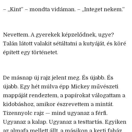
– „Kint” – mondta vidáman. – „Integet nekem.”
Nevettem. A gyerekek képzelődnek, ugye?
Talán látott valakit sétáltatni a kutyáját, és köré
épített egy történetet.
De másnap új rajz jelent meg. És újabb. És
újabb. Egy hét múlva épp Mickey művészeti
mappáját rendeztem, a papírokat válogattam a
kidobáshoz, amikor észrevettem a mintát.
Tizennyolc rajz — mind ugyanaz a férfi.
Ugyanaz a kalap. Ugyanaz a testtartás. Egyiken
az almafa mellett állt, a másikon a kerti faház