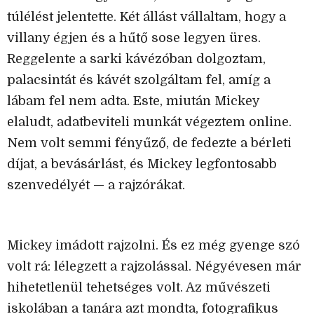
túlélést jelentette. Két állást vállaltam, hogy a
villany égjen és a hűtő sose legyen üres.
Reggelente a sarki kávézóban dolgoztam,
palacsintát és kávét szolgáltam fel, amíg a
lábam fel nem adta. Este, miután Mickey
elaludt, adatbeviteli munkát végeztem online.
Nem volt semmi fényűző, de fedezte a bérleti
díjat, a bevásárlást, és Mickey legfontosabb
szenvedélyét — a rajzórákat.
Mickey imádott rajzolni. És ez még gyenge szó
volt rá: lélegzett a rajzolással. Négyévesen már
hihetetlenül tehetséges volt. Az művészeti
iskolában a tanára azt mondta, fotografikus