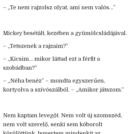
– „Te nem rajzolsz olyat, ami nem valós…”
Mickey besétált, kezében a gyümölcsládájával.
– „Tetszenek a rajzaim?”
– „Kicsim… mikor láttad ezt a férfit a
szobádban?”
– „Néha benéz” – mondta egyszerűen,
kortyolva a szívószálból. – „Amikor játszom.”
Nem kaptam levegőt. Nem volt új szomszéd,
nem volt szerelő, senki sem kóborolt
körülöttünk. Ismertem mindenkit az