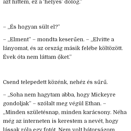
azt hittem, ez a ‘helyes’ dolog.”
– „És hogyan sült el?”
– „Elment” – mondta keserűen. – „Elvitte a
lányomat, és az ország másik felébe költözött.
Évek óta nem láttam őket.”
Csend telepedett közénk, nehéz és sűrű.
– „Soha nem hagytam abba, hogy Mickeyre
gondoljak” – szólalt meg végül Ethan. –
„Minden születésnap, minden karácsony. Néha
még az interneten is kerestem a nevét, hogy
lássak róla egy fotót. Nem volt bátorságom