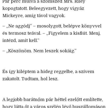
Pár perc múlva a szomszéd Mrs. Riley
kopogtatott. Beleegyezett, hogy vigyáz
Mickeyre, amíg távol vagyok.
– „Ne aggódj” – mosolygott, belépve könyvvel
és termosz teával. – „Figyelem a kisfiút. Menj,
intézd, amit kell.”
– „Köszönöm. Nem leszek sokáig.”
És így kiléptem a hideg reggelbe, a szívem
zakatolt. Tudtam, hol lesz.
A legjobb barátnőm pár héttel ezelőtt említette,
hogy látta őt a város szélén lévő buszállomáson