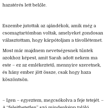
hazatérés lett belőle.
Eszembe jutottak az ajándékok, amik még a
csomagtartómban voltak, amelyeket gondosan
választottam, hogy kárpótoljam a távollétemet.
Most már majdnem nevetségesnek tűntek
azokhoz képest, amit Sarah adott nekem ma
este – ez az emlékeztető, mennyire szeretnek,
és hány ember jött össze, csak hogy haza
köszöntsön.
– Igen – egyeztem, megcsókolva a feje tetejét. –
A “felejthetetlen” szó mindenképp találó.