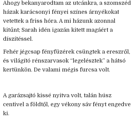
Ahogy bekanyarodtam az utcánkra, a szomszéd
házak karácsonyi fényei színes árnyékokat
vetettek a friss hóra. A mi házunk azonnal
kitűnt; Sarah idén igazán kitett magáért a
díszítéssel.
Fehér jégcsap fényfüzérek csüngtek a ereszről,
és világító rénszarvasok “legelésztek” a hátsó
kertünkön. De valami mégis furcsa volt.
A garázsajtó kissé nyitva volt, talán húsz
centivel a földtől, egy vékony sáv fényt engedve
ki.