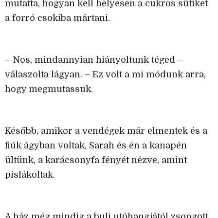
mutatta, hogyan kell helyesen a cukros sütiket
a forró csokiba mártani.
– Nos, mindannyian hiányoltunk téged –
válaszolta lágyan. – Ez volt a mi módunk arra,
hogy megmutassuk.
Később, amikor a vendégek már elmentek és a
fiúk ágyban voltak, Sarah és én a kanapén
ültünk, a karácsonyfa fényét nézve, amint
pislákoltak.
A ház még mindig a buli utóhangjától zsongott