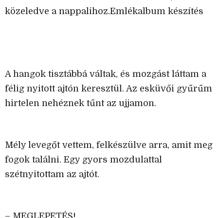
közeledve a nappalihoz.Emlékalbum készítés
A hangok tisztábbá váltak, és mozgást láttam a
félig nyitott ajtón keresztül. Az esküvői gyűrűm
hirtelen nehéznek tűnt az ujjamon.
Mély levegőt vettem, felkészülve arra, amit meg
fogok találni. Egy gyors mozdulattal
szétnyitottam az ajtót.
– MEGLEPETÉS!