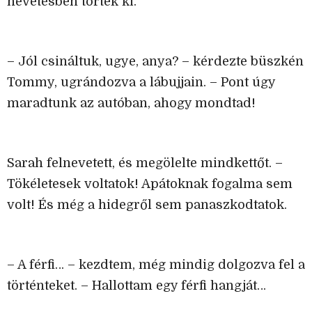
nevetésben törtek ki.
– Jól csináltuk, ugye, anya? – kérdezte büszkén
Tommy, ugrándozva a lábujjain. – Pont úgy
maradtunk az autóban, ahogy mondtad!
Sarah felnevetett, és megölelte mindkettőt. –
Tökéletesek voltatok! Apátoknak fogalma sem
volt! És még a hidegről sem panaszkodtatok.
– A férfi… – kezdtem, még mindig dolgozva fel a
történteket. – Hallottam egy férfi hangját…