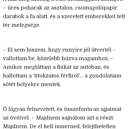
– üres poharak az asztalon, csomagolópapír
darabok a fa alatt, és a szeretett emberekkel telt
tér melegsége.
– El sem hiszem, hogy ennyire jól átvertél –
vallottam be, közelebb húzva magamhoz. –
Amikor megláttam a fiúkat az autóban, és
hallottam a ‘titokzatos férfiról’… a gondolataim
sötét helyekre mentek.
Ő lágyan felnevetett, és összefonta az ujjaimat
az övéivel. – Majdnem sajnálom azt a részt.
Majdnem. De el kell ismerned, felejthetetlen