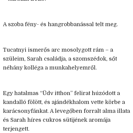
A szoba fény- és hangrobbanással telt meg.
Tucatnyi ismerős arc mosolygott rám – a
szüleim, Sarah családja, a szomszédok, sőt
néhány kolléga a munkahelyemről.
Egy hatalmas “Üdv itthon” felirat húzódott a
kandalló fölött, és ajándékhalom vette körbe a
karácsonyfánkat. A levegőben forralt alma illata
és Sarah híres cukros sütijének aromája
terjengett.