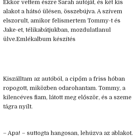
Ekkor vettem észre Sarah autóját, és két kis
alakot a hátsó ülésen, összebújva. A szívem
elszorult, amikor felismertem Tommy-t és
Jake-et, télikabátjukban, mozdulatlanul
ülve.Emlékalbum készítés
Kiszálltam az autóból, a cipőm a friss hóban
ropogott, miközben odarohantam. Tommy, a
kilencéves fiam, látott meg először, és a szeme
tágra nyílt.
– Apa! – suttogta hangosan, lehúzva az ablakot.