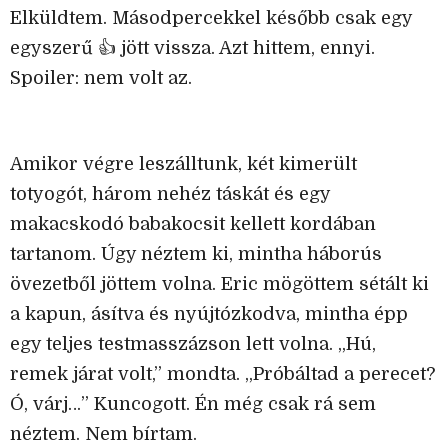
Elküldtem. Másodpercekkel később csak egy
egyszerű 👍 jött vissza. Azt hittem, ennyi.
Spoiler: nem volt az.
Amikor végre leszálltunk, két kimerült
totyogót, három nehéz táskát és egy
makacskodó babakocsit kellett kordában
tartanom. Úgy néztem ki, mintha háborús
övezetből jöttem volna. Eric mögöttem sétált ki
a kapun, ásítva és nyújtózkodva, mintha épp
egy teljes testmasszázson lett volna. „Hú,
remek járat volt,” mondta. „Próbáltad a perecet?
Ó, várj…” Kuncogott. Én még csak rá sem
néztem. Nem bírtam.