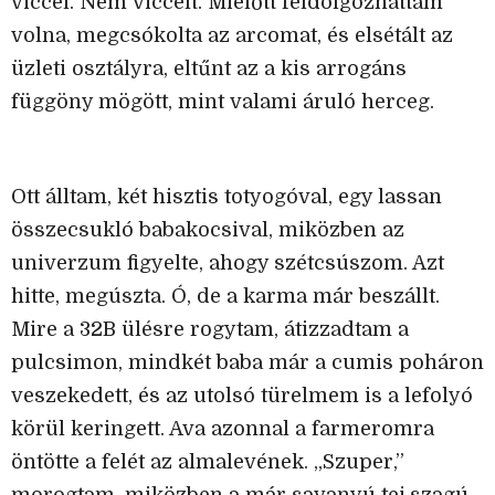
viccel. Nem viccelt. Mielőtt feldolgozhattam
volna, megcsókolta az arcomat, és elsétált az
üzleti osztályra, eltűnt az a kis arrogáns
függöny mögött, mint valami áruló herceg.
Ott álltam, két hisztis totyogóval, egy lassan
összecsukló babakocsival, miközben az
univerzum figyelte, ahogy szétcsúszom. Azt
hitte, megúszta. Ó, de a karma már beszállt.
Mire a 32B ülésre rogytam, átizzadtam a
pulcsimon, mindkét baba már a cumis poháron
veszekedett, és az utolsó türelmem is a lefolyó
körül keringett. Ava azonnal a farmeromra
öntötte a felét az almalevének. „Szuper,”