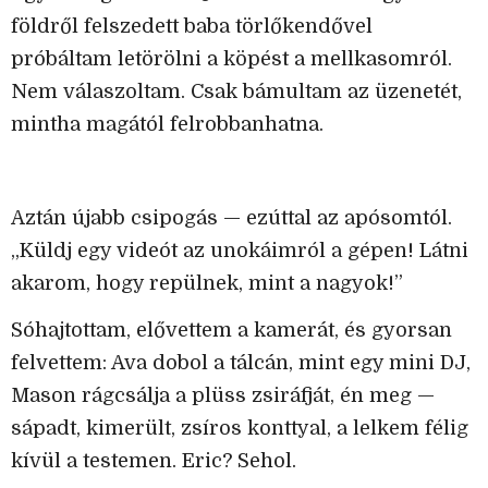
földről felszedett baba törlőkendővel
próbáltam letörölni a köpést a mellkasomról.
Nem válaszoltam. Csak bámultam az üzenetét,
mintha magától felrobbanhatna.
Aztán újabb csipogás — ezúttal az apósomtól.
„Küldj egy videót az unokáimról a gépen! Látni
akarom, hogy repülnek, mint a nagyok!”
Sóhajtottam, elővettem a kamerát, és gyorsan
felvettem: Ava dobol a tálcán, mint egy mini DJ,
Mason rágcsálja a plüss zsiráfját, én meg —
sápadt, kimerült, zsíros konttyal, a lelkem félig
kívül a testemen. Eric? Sehol.