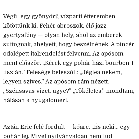
Végül egy gyönyörű vízparti étteremben
kötöttünk ki. Fehér abroszok, élő jazz,
gyertyafény — olyan hely, ahol az emberek
suttognak, ahelyett, hogy beszélnének. A pincér
odalépett italrendelést felvenni. Az apósom
ment először. „Kérek egy pohár házi bourbon-t,
tisztán.” Felesége beleszólt: „Jégtea nekem,
legyen szíves.” Az apósom rám nézett:
„Szénsavas vizet, ugye?” „Tökéletes,” mondtam,
hálásan a nyugalomért.
Aztán Eric felé fordult — kőarc. „És neki… egy
pohár tej. Mivel nyilvánvalóan nem tud