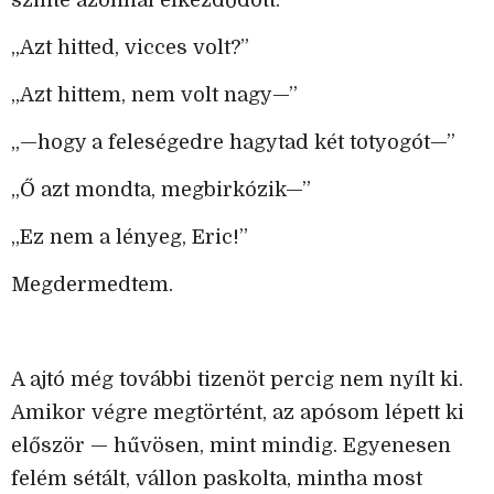
szinte azonnal elkezdődött.
„Azt hitted, vicces volt?”
„Azt hittem, nem volt nagy—”
„—hogy a feleségedre hagytad két totyogót—”
„Ő azt mondta, megbirkózik—”
„Ez nem a lényeg, Eric!”
Megdermedtem.
A ajtó még további tizenöt percig nem nyílt ki.
Amikor végre megtörtént, az apósom lépett ki
először — hűvösen, mint mindig. Egyenesen
felém sétált, vállon paskolta, mintha most