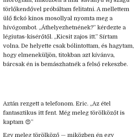
morogtam, miközben a már savanyú tej szagú
törlőkendővel próbáltam felitatni. A mellettem
ülő fickó kínos mosollyal nyomta meg a
hívógombot. „Áthelyezhetnének?” kérdezte a
légiutas-kísérőtől. „Kicsit zajos itt.” Sírtam
volna. De helyette csak bólintottam, és hagytam,
hogy elmeneküljön, titokban azt kívánva,
bárcsak én is bemászhatnék a felső rekeszbe.
Aztán rezgett a telefonom. Eric. „Az étel
fantasztikus itt fent. Még meleg törölközőt is
kaptam 😍”
Egy meleg törölköző — miközben én egy