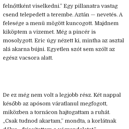
felnőttként viselkedni.” Egy pillanatra vastag
csend telepedett a terembe. Aztán — nevetés. A
felesége a menü mögött kuncogott. Majdnem
kiköptem a vizemet. Még a pincér is
mosolygott. Eric úgy nézett ki, mintha az asztal
alá akarna bújni. Egyetlen szót sem szólt az
egész vacsora alatt.
De ez még nem volt a legjobb rész. Két nappal
később az apósom váratlanul megfogott,
miközben a tornácon hajtogattam a ruhát.
„Csak tudnod akartam,” mondta, a korlátnak