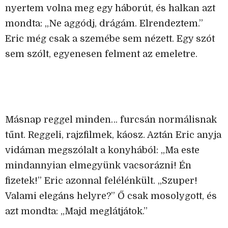
nyertem volna meg egy háborút, és halkan azt
mondta: „Ne aggódj, drágám. Elrendeztem.”
Eric még csak a szemébe sem nézett. Egy szót
sem szólt, egyenesen felment az emeletre.
Másnap reggel minden… furcsán normálisnak
tűnt. Reggeli, rajzfilmek, káosz. Aztán Eric anyja
vidáman megszólalt a konyhából: „Ma este
mindannyian elmegyünk vacsorázni! Én
fizetek!” Eric azonnal felélénkült. „Szuper!
Valami elegáns helyre?” Ő csak mosolygott, és
azt mondta: „Majd meglátjátok.”