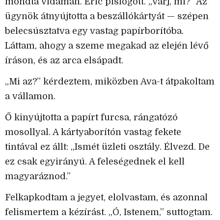
mondta vidáman. Eric pislogott. „Várj, mi?” Az
ügynök átnyújtotta a beszállókártyát — szépen
belecsúsztatva egy vastag papírborítóba.
Láttam, ahogy a szeme megakad az elején lévő
íráson, és az arca elsápadt.
„Mi az?” kérdeztem, miközben Ava-t átpakoltam
a vállamon.
Ő kinyújtotta a papírt furcsa, rángatózó
mosollyal. A kártyaborítón vastag fekete
tintával ez állt: „Ismét üzleti osztály. Élvezd. De
ez csak egyirányú. A feleségednek el kell
magyaráznod.”
Felkapkodtam a jegyet, elolvastam, és azonnal
felismertem a kézírást. „Ó, Istenem,” suttogtam.