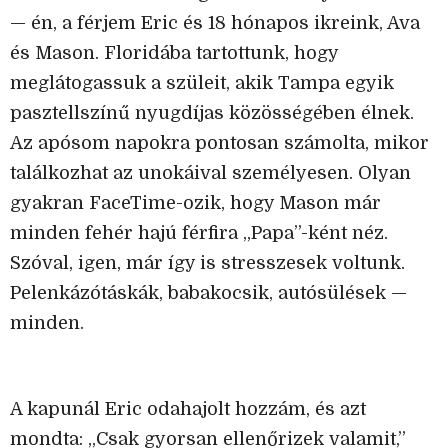
— én, a férjem Eric és 18 hónapos ikreink, Ava
és Mason. Floridába tartottunk, hogy
meglátogassuk a szüleit, akik Tampa egyik
pasztellszínű nyugdíjas közösségében élnek.
Az apósom napokra pontosan számolta, mikor
találkozhat az unokáival személyesen. Olyan
gyakran FaceTime-ozik, hogy Mason már
minden fehér hajú férfira „Papa”-ként néz.
Szóval, igen, már így is stresszesek voltunk.
Pelenkázótáskák, babakocsik, autósülések —
minden.
A kapunál Eric odahajolt hozzám, és azt
mondta: „Csak gyorsan ellenőrizek valamit,”