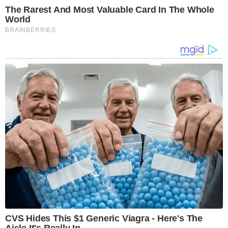
The Rarest And Most Valuable Card In The Whole
World
BRAINBERRIES
CVS Hides This $1 Generic Viagra - Here's The
Aisle It's Really In.