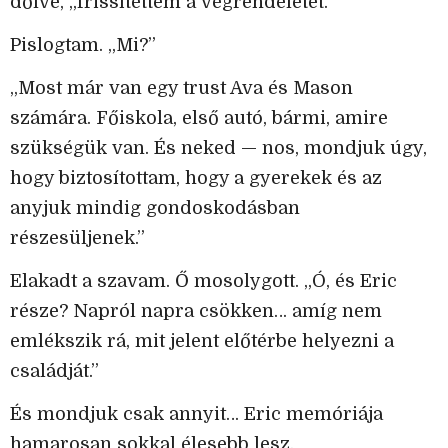
dőlve, „frissítettem a végrendeletet.”
Pislogtam. „Mi?”
„Most már van egy trust Ava és Mason
számára. Főiskola, első autó, bármi, amire
szükségük van. És neked — nos, mondjuk úgy,
hogy biztosítottam, hogy a gyerekek és az
anyjuk mindig gondoskodásban
részesüljenek.”
Elakadt a szavam. Ő mosolygott. „Ó, és Eric
része? Napról napra csökken… amíg nem
emlékszik rá, mit jelent előtérbe helyezni a
családját.”
És mondjuk csak annyit… Eric memóriája
hamarosan sokkal élesebb lesz.