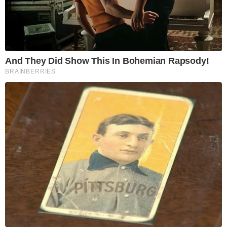
And They Did Show This In Bohemian Rapsody!
BRAINBERRIES