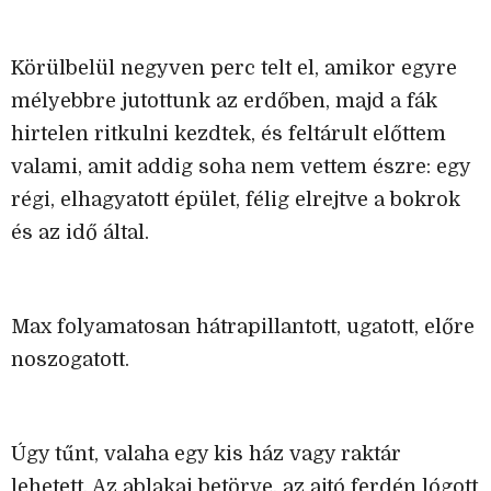
Körülbelül negyven perc telt el, amikor egyre
mélyebbre jutottunk az erdőben, majd a fák
hirtelen ritkulni kezdtek, és feltárult előttem
valami, amit addig soha nem vettem észre: egy
régi, elhagyatott épület, félig elrejtve a bokrok
és az idő által.
Max folyamatosan hátrapillantott, ugatott, előre
noszogatott.
Úgy tűnt, valaha egy kis ház vagy raktár
lehetett. Az ablakai betörve, az ajtó ferdén lógott