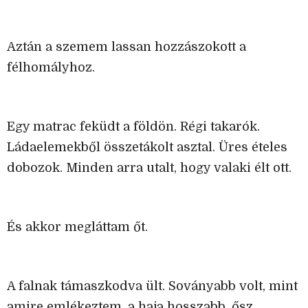
Aztán a szemem lassan hozzászokott a
félhomályhoz.
Egy matrac feküdt a földön. Régi takarók.
Ládaelemekből összetákolt asztal. Üres ételes
dobozok. Minden arra utalt, hogy valaki élt ott.
És akkor megláttam őt.
A falnak támaszkodva ült. Soványabb volt, mint
amire emlékeztem, a haja hosszabb, ősz