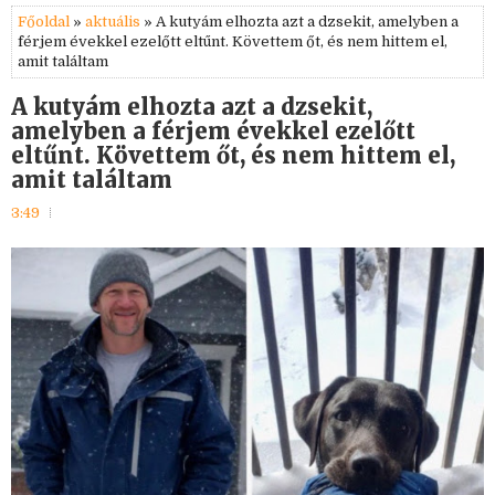
Főoldal
»
aktuális
» A kutyám elhozta azt a dzsekit, amelyben a
férjem évekkel ezelőtt eltűnt. Követtem őt, és nem hittem el,
amit találtam
A kutyám elhozta azt a dzsekit,
amelyben a férjem évekkel ezelőtt
eltűnt. Követtem őt, és nem hittem el,
amit találtam
3:49