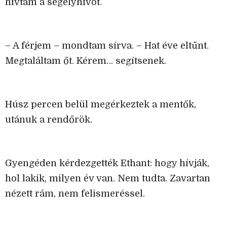
hívtam a segélyhívót.
– A férjem – mondtam sírva. – Hat éve eltűnt.
Megtaláltam őt. Kérem… segítsenek.
Húsz percen belül megérkeztek a mentők,
utánuk a rendőrök.
Gyengéden kérdezgették Ethant: hogy hívják,
hol lakik, milyen év van. Nem tudta. Zavartan
nézett rám, nem felismeréssel.