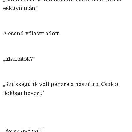
esküvő után.”
A csend választ adott.
„Eladtátok?”
„Szükségünk volt pénzre a nászútra. Csak a
fiókban hevert.”
„Az az övé volt.”