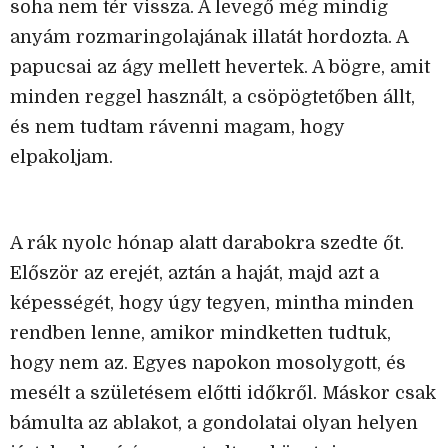
soha nem tér vissza. A levegő még mindig
anyám rozmaringolajának illatát hordozta. A
papucsai az ágy mellett hevertek. A bögre, amit
minden reggel használt, a csöpögtetőben állt,
és nem tudtam rávenni magam, hogy
elpakoljam.
A rák nyolc hónap alatt darabokra szedte őt.
Először az erejét, aztán a haját, majd azt a
képességét, hogy úgy tegyen, mintha minden
rendben lenne, amikor mindketten tudtuk,
hogy nem az. Egyes napokon mosolygott, és
mesélt a születésem előtti időkről. Máskor csak
bámulta az ablakot, a gondolatai olyan helyen