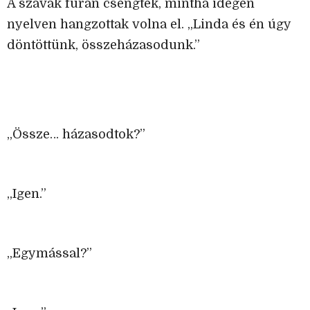
A szavak furán csengtek, mintha idegen
nyelven hangzottak volna el. „Linda és én úgy
döntöttünk, összeházasodunk.”
„Össze… házasodtok?”
„Igen.”
„Egymással?”