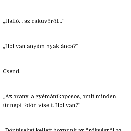
„Halló… az esküvőről…”
„Hol van anyám nyaklánca?”
Csend.
„Az arany, a gyémántkapcsos, amit minden
ünnepi fotón viselt. Hol van?”
„Döntéseket kellett hoznunk az örökségről az