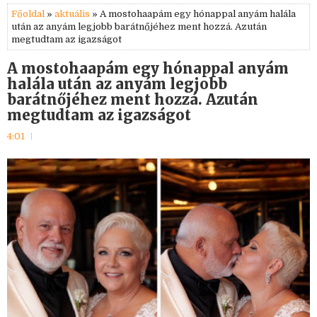
Főoldal
»
aktuális
» A mostohaapám egy hónappal anyám halála
után az anyám legjobb barátnőjéhez ment hozzá. Azután
megtudtam az igazságot
A mostohaapám egy hónappal anyám
halála után az anyám legjobb
barátnőjéhez ment hozzá. Azután
megtudtam az igazságot
4:01