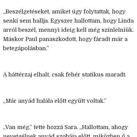
„Beszélgetéseket, amiket úgy folytattak, hogy
senki sem hallja. Egyszer hallottam, hogy Linda
arról beszél, mennyi ideig kell még színlelniük.
Máskor Paul panaszkodott, hogy fáradt már a
betegápolásban.”
A háttérzaj elhalt, csak fehér statikus maradt.
„Már anyád halála előtt együtt voltak.”
„Van még,” tette hozzá Sara. „Hallottam, ahogy
nevetgélnek anyád szobája előtt, miközben ő a