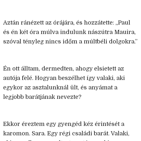
Aztán ránézett az órájára, és hozzátette: „Paul
és én két óra múlva indulunk nászútra Mauira,
szóval tényleg nincs időm a múltbéli dolgokra.”
Én ott álltam, dermedten, ahogy elsietett az
autója felé. Hogyan beszélhet így valaki, aki
egykor az asztalunknál ült, és anyámat a
legjobb barátjának nevezte?
Ekkor éreztem egy gyengéd kéz érintését a
karomon. Sara. Egy régi családi barát. Valaki,