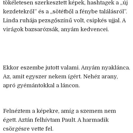
tökéletesen szerkesztett képek, hashtagek a „új
kezdetekről” és a „sötétből a fénybe találásról”.
Linda ruhája pezsgőszínű volt, csipkés ujjal. A
virágok bazsarózsák, anyám kedvencei.
Ekkor eszembe jutott valami. Anyám nyaklánca.
Az, amit egyszer nekem ígért. Nehéz arany,
apró gyémántokkal a láncon.
Felnéztem a képekre, amíg a szemem nem
égett. Aztán felhívtam Pault. A harmadik
csörgésre vette fel.