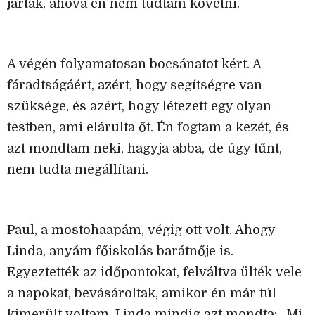
jártak, ahová én nem tudtam követni.
A végén folyamatosan bocsánatot kért. A
fáradtságáért, azért, hogy segítségre van
szüksége, és azért, hogy létezett egy olyan
testben, ami elárulta őt. Én fogtam a kezét, és
azt mondtam neki, hagyja abba, de úgy tűnt,
nem tudta megállítani.
Paul, a mostohaapám, végig ott volt. Ahogy
Linda, anyám főiskolás barátnője is.
Egyeztették az időpontokat, felváltva ülték vele
a napokat, bevásároltak, amikor én már túl
kimerült voltam. Linda mindig azt mondta: „Mi