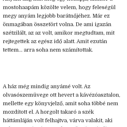
mostohaapám közölte velem, hogy feleségül
megy anyám legjobb barátnőjéhez. Már ez
önmagában összetört volna. De ami igazán
szétzilált, az az volt, amikor megtudtam, mit
rejtegettek az egész idő alatt. Amit ezután
tettem… arra soha nem számítottak.
A ház még mindig anyámé volt. Az
olvasószemüvege ott hevert a kávézóasztalon,
mellette egy könyvjelző, amit soha többé nem
mozdított el. A horgolt takaró a szék
háttámláján volt felhajtva, várva valakit, aki