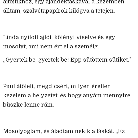
ajtójukhoz, egy ajándéktáskával a kezemben
álltam, szalvétapapírok kilógva a tetején.
Linda nyitott ajtót, kötényt viselve és egy
mosolyt, ami nem ért el a szeméig.
„Gyertek be, gyertek be! Épp sütöttem sütiket.”
Paul átölelt, megdicsért, milyen éretten
kezelem a helyzetet, és hogy anyám mennyire
büszke lenne rám.
Mosolyogtam, és átadtam nekik a táskát. „Ez