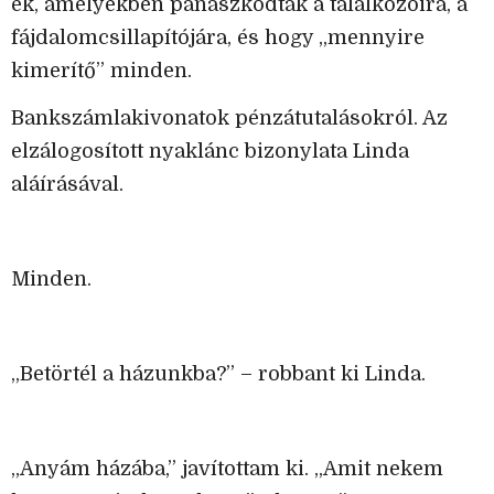
ek, amelyekben panaszkodtak a találkozóira, a
fájdalomcsillapítójára, és hogy „mennyire
kimerítő” minden.
Bankszámlakivonatok pénzátutalásokról. Az
elzálogosított nyaklánc bizonylata Linda
aláírásával.
Minden.
„Betörtél a házunkba?” – robbant ki Linda.
„Anyám házába,” javítottam ki. „Amit nekem