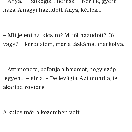
– Anya… – zokogta Theresa. – Kérlek, gyere
haza. A nagyi hazudott. Anya, kérlek…
– Mit jelent az, kicsim? Miről hazudott? Jól
vagy? – kérdeztem, már a táskámat markolva.
– Azt mondta, befonja a hajamat, hogy szép
legyen… – sírta. – De levágta. Azt mondta, te
akartad rövidre.
A kulcs már a kezemben volt.