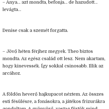
– Anya… azt mondta, befonja… de hazudott…
levágta…
Denise csak a szemét forgatta.
– Jövő héten férjhez megyek. Theo biztos
mondta. Az egész család ott lesz. Nem akartam,
hogy kinevessék. Így sokkal csinosabb. Illik az
arcához.
A földön heverő hajkupacot néztem. Az összes
esti fésülésre, a fonásokra, a játékos frizurákra
gondoltam. A gyönyörű, vastag fürtök mind