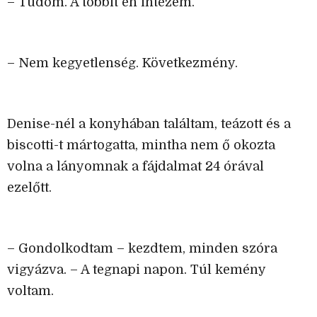
– Tudom. A többit én intézem.
– Nem kegyetlenség. Következmény.
Denise-nél a konyhában találtam, teázott és a
biscotti-t mártogatta, mintha nem ő okozta
volna a lányomnak a fájdalmat 24 órával
ezelőtt.
– Gondolkodtam – kezdtem, minden szóra
vigyázva. – A tegnapi napon. Túl kemény
voltam.