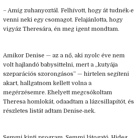
– Amíg zuhanyoztál. Felhívott, hogy át tudnék‑e
venni neki egy csomagot. Felajánlotta, hogy
vigyáz Theresára, én meg igent mondtam.
Amikor Denise — az a nő, aki nyolc éve nem
volt hajlandó babysittelni, mert a „kutyája
szeparációs szorongásos” — hirtelen segíteni
akart, hallgatnom kellett volna a
megérzésemre. Ehelyett megcsókoltam
Theresa homlokát, odaadtam a lázcsillapítót, és
részletes listát adtam Denise‑nek.
Semmi kinti program. Semmi látogató. Hideg