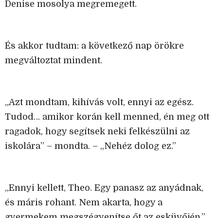
Denise mosolya megremegett.
És akkor tudtam: a következő nap örökre
megváltoztat mindent.
„Azt mondtam, kihívás volt, ennyi az egész.
Tudod… amikor korán kell menned, én meg ott
ragadok, hogy segítsek neki felkészülni az
iskolára” – mondta. – „Nehéz dolog ez.”
„Ennyi kellett, Theo. Egy panasz az anyádnak,
és máris rohant. Nem akarta, hogy a
gyermekem megszégyenítse őt az esküvőjén.”