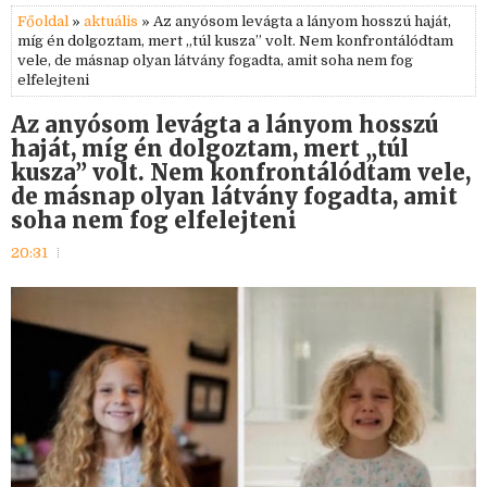
Főoldal
»
aktuális
» Az anyósom levágta a lányom hosszú haját,
míg én dolgoztam, mert „túl kusza” volt. Nem konfrontálódtam
vele, de másnap olyan látvány fogadta, amit soha nem fog
elfelejteni
Az anyósom levágta a lányom hosszú
haját, míg én dolgoztam, mert „túl
kusza” volt. Nem konfrontálódtam vele,
de másnap olyan látvány fogadta, amit
soha nem fog elfelejteni
20:31