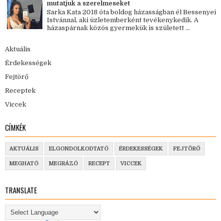
mutatjuk a szerelmeseket
Sarka Kata 2018 óta boldog házasságban él Bessenyei
Istvánnal, aki üzletemberként tevékenykedik. A
házaspárnak közös gyermekük is született ...
Aktuális
Érdekességek
Fejtörő
Receptek
Viccek
CÍMKÉK
AKTUÁLIS
ELGONDOLKODTATÓ
ÉRDEKESSÉGEK
FEJTÖRŐ
MEGHATÓ
MEGRÁZÓ
RECEPT
VICCEK
TRANSLATE