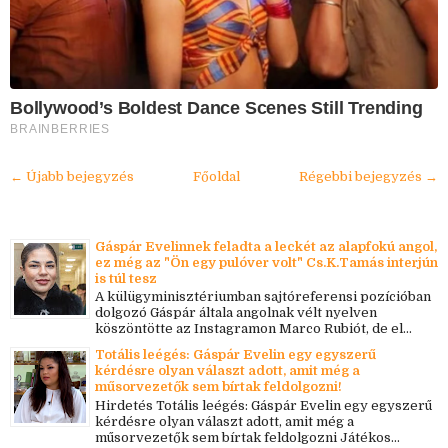
Bollywood’s Boldest Dance Scenes Still Trending
BRAINBERRIES
← Újabb bejegyzés
Főoldal
Régebbi bejegyzés →
Gáspár Evelinnek feladta a leckét az alapfokú angol,
ez még az "Ön egy pulóver volt" Cs.K.Tamás interjún
is túl tesz
A külügyminisztériumban sajtóreferensi pozícióban
dolgozó Gáspár általa angolnak vélt nyelven
köszöntötte az Instagramon Marco Rubiót, de el...
Totális leégés: Gáspár Evelin egy egyszerű
kérdésre olyan választ adott, amit még a
műsorvezetők sem bírtak feldolgozni!
Hirdetés Totális leégés: Gáspár Evelin egy egyszerű
kérdésre olyan választ adott, amit még a
műsorvezetők sem bírtak feldolgozni Játékos...