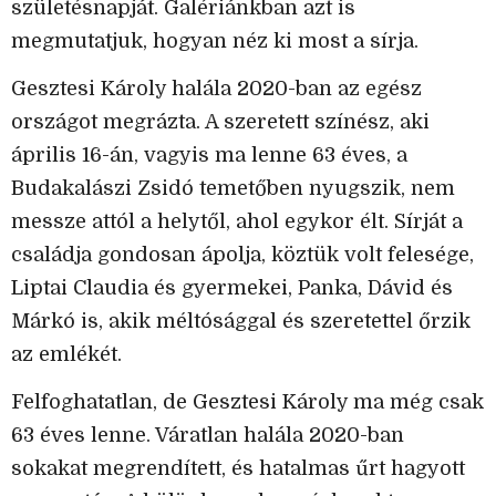
születésnapját. Galériánkban azt is
megmutatjuk, hogyan néz ki most a sírja.
Gesztesi Károly halála 2020-ban az egész
országot megrázta. A szeretett színész, aki
április 16-án, vagyis ma lenne 63 éves, a
Budakalászi Zsidó temetőben nyugszik, nem
messze attól a helytől, ahol egykor élt. Sírját a
családja gondosan ápolja, köztük volt felesége,
Liptai Claudia és gyermekei, Panka, Dávid és
Márkó is, akik méltósággal és szeretettel őrzik
az emlékét.
Felfoghatatlan, de Gesztesi Károly ma még csak
63 éves lenne. Váratlan halála 2020-ban
sokakat megrendített, és hatalmas űrt hagyott