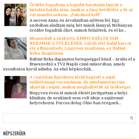
Örökbe fogadtam a legjobb barátnőm lányát a
hirtelen halála után. Amikor a lány betöltötte a 18-at,
ezt mondta nekem: „Pakolnod kell!”
A nevem Anna, és árvaházban nőttem fel. Egy
szobában aludtam még hét másik lánnyal. Néhányan
örökbe fogadták őket, mások felnőttek, és el ke...
Megszólalt a szakértő, ENNYI ESÉLYE VAN
RÉKÁNAK A TÚLÉLÉSRE, valódi élet-halál harcot
vív a fitneszlady, Lágyrész szarkóma, ez Rubint
Réka diagnózisa
Rubint Réka daganatos betegséggel küzd – árulta el a
fitneszedző a TV2 Napló című műsorában, amely
szombaton kerül adásba. Az első képkockák...
A családom figyelmen kívül hagyott a saját
születésnapi vacsorámon, de mindannyian rám
akartak csapni, amikor meghallották az örökséget
Negyven éven át mások életét javítgattam a helyi
klinikán, de senkinek sem volt ideje a sajátomat
helyrehozni. Furcsa dolog Ohio-ban öregnek...
NÉPSZERŰEK