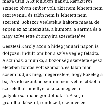
maga után. A különleges hangú, karakteres
színész olyan ember volt, akit nem lehetett nem
észrevenni, és talán nem is lehetett nem
szeretni. Sokszor végletekig hajtotta magát, de
éppen ez az intenzitás, a humora, a sármja és a
nagy szíve tette őt annyira szerethetővé.
Gesztesi Károly azon a hideg januári napon is
dolgozni indult, amikor a szíve végleg feladta.
A színház, a munka, a közönség szeretete egész
életében fontos volt számára, és talán már
sosem tudjuk meg, megérezte-e, hogy közeleg a
baj. Az idő azonban semmit sem vett el abból a
szeretetből, amellyel a közönség és a
pályatársai ma is gondolnak rá. A sírja
gránitból készült, rendezett, csendes és