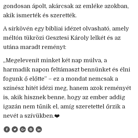
gondosan ápolt, akárcsak az emléke azokban,
akik ismerték és szerették.
A sírkövén egy bibliai idézet olvasható, amely
méltón tükrözi Gesztesi Károly lelkét és az
utána maradt reményt:
„Megelevenít minket két nap múlva, a
harmadik napon feltámaszt bennünket és élni
fogunk ő előtte” – ez a mondat nemcsak a
színész hitét idézi meg, hanem azok reményét
is, akik hisznek benne, hogy az ember addig
igazán nem tűnik el, amíg szeretettel őrzik a
nevét a szívükben.❤️