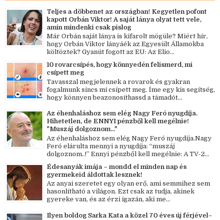
Teljes a döbbenet az országban! Kegyetlen pofont
kapott Orbán Viktor! A saját lánya olyat tett vele,
amin mindenki csak pislog
Már Orbán saját lánya is kifarolt mögüle? Miért hír,
hogy Orbán Viktor lányáék az Egyesült Államokba
költöztek? Gyanút fogott az EU: Az Elio...
10 rovarcsípés, hogy könnyedén felismerd, mi
csípett meg
Tavasszal megjelennek a rovarok és gyakran
fogalmunk sincs mi csípett meg. Íme egy kis segítség,
hogy könnyen beazonosíthassd a támadót...
Az éhenhaláshoz sem elég Nagy Feró nyugdíja.
Hihetetlen, de ENNYI pénzből kell megélnie!
"Muszáj dolgoznom..."
Az éhenhaláshoz sem elég Nagy Feró nyugdíja.Nagy
Feró elárulta mennyi a nyugdíja: “muszáj
dolgoznom..!” Ennyi pénzből kell megélnie: A TV-2...
Édesanyák imája – mondd el minden nap és
gyermekeid áldottak lesznek!
Az anyai szeretet egy olyan erő, ami semmihez sem
hasonlítható a világon. Ezt csak az tudja, akinek
gyereke van, és az érzi igazán, aki me...
Ilyen boldog Sarka Kata a közel 70 éves új férjével–