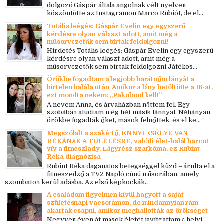
dolgozó Gáspár általa angolnak vélt nyelven
köszöntötte az Instagramon Marco Rubiót, de el...
Totális leégés: Gáspár Evelin egy egyszerű
kérdésre olyan választ adott, amit még a
műsorvezetők sem bírtak feldolgozni!
Hirdetés Totális leégés: Gáspár Evelin egy egyszerű
kérdésre olyan választ adott, amit még a
műsorvezetők sem bírtak feldolgozni Játékos...
Örökbe fogadtam a legjobb barátnőm lányát a
hirtelen halála után. Amikor a lány betöltötte a 18-at,
ezt mondta nekem: „Pakolnod kell!”
A nevem Anna, és árvaházban nőttem fel. Egy
szobában aludtam még hét másik lánnyal. Néhányan
örökbe fogadták őket, mások felnőttek, és el ke...
Megszólalt a szakértő, ENNYI ESÉLYE VAN
RÉKÁNAK A TÚLÉLÉSRE, valódi élet-halál harcot
vív a fitneszlady, Lágyrész szarkóma, ez Rubint
Réka diagnózisa
Rubint Réka daganatos betegséggel küzd – árulta el a
fitneszedző a TV2 Napló című műsorában, amely
szombaton kerül adásba. Az első képkockák...
A családom figyelmen kívül hagyott a saját
születésnapi vacsorámon, de mindannyian rám
akartak csapni, amikor meghallották az örökséget
Negyven éven át mások életét javítgattam a helyi