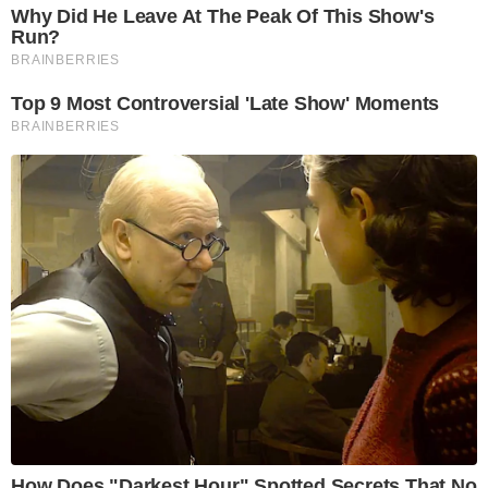
Why Did He Leave At The Peak Of This Show's
Run?
BRAINBERRIES
Top 9 Most Controversial 'Late Show' Moments
BRAINBERRIES
How Does "Darkest Hour" Spotted Secrets That No