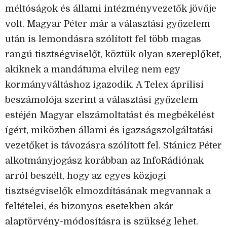
méltóságok és állami intézményvezetők jövője
volt. Magyar Péter már a választási győzelem
után is lemondásra szólított fel több magas
rangú tisztségviselőt, köztük olyan szereplőket,
akiknek a mandátuma elvileg nem egy
kormányváltáshoz igazodik. A Telex áprilisi
beszámolója szerint a választási győzelem
estéjén Magyar elszámoltatást és megbékélést
ígért, miközben állami és igazságszolgáltatási
vezetőket is távozásra szólított fel. Stánicz Péter
alkotmányjogász korábban az InfoRádiónak
arról beszélt, hogy az egyes közjogi
tisztségviselők elmozdításának megvannak a
feltételei, és bizonyos esetekben akár
alaptörvény-módosításra is szükség lehet.