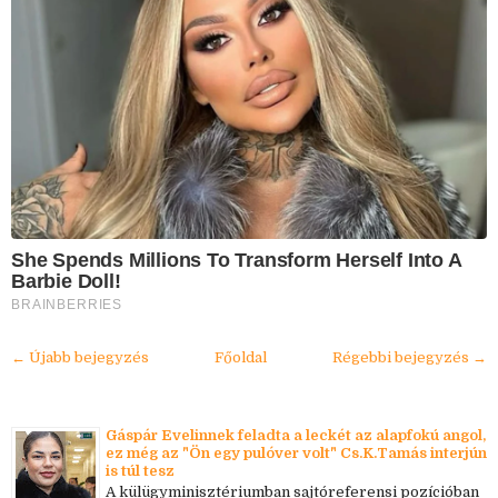
She Spends Millions To Transform Herself Into A
Barbie Doll!
BRAINBERRIES
← Újabb bejegyzés
Főoldal
Régebbi bejegyzés →
Gáspár Evelinnek feladta a leckét az alapfokú angol,
ez még az "Ön egy pulóver volt" Cs.K.Tamás interjún
is túl tesz
A külügyminisztériumban sajtóreferensi pozícióban