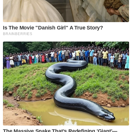
Is The Movie "Danish Girl" A True Story?
BRAINBERRIES
The Massive Snake That's Redefining 'Giant'—