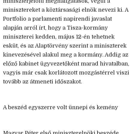
miniszterjelölti meghallgatások, végül a
minisztereket a köztársasági elnök nevezi ki. A
Portfolio a parlamenti napirendi javaslat
alapján arról írt, hogy a Tisza-kormány
miniszterei kedden, május 12-én tehetnek
esküt, és az Alaptörvény szerint a miniszterek
kinevezésével alakul meg a kormány. Addig az
előző kabinet ügyvezetőként marad hivatalban,
vagyis már csak korlátozott mozgástérrel viszi
tovább az átmeneti időszakot.
A beszéd egyszerre volt ünnepi és kemény
Magyar Péter első miniszterelnöki beszéde