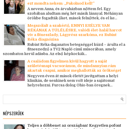
ezt mondta nekem: „Pakolnod kell!”
A nevem Anna, és árvaházban nőttem fel. Egy
szobában aludtam még hét másik lánnyal. Néhányan
örökbe fogadták őket, mások felnőttek, és el ke...
Megszólalt a szakértő, ENNYI ESÉLYE VAN
RÉKÁNAK A TÚLÉLÉSRE, valódi élet-halál harcot
vív a fitneszlady, Lágyrész szarkóma, ez Rubint
Réka diagnózisa
Rubint Réka daganatos betegséggel küzd – árulta el a
fitneszedző a TV2 Napló című műsorában, amely
szombaton kerül adásba. Az első képkockák...
A családom figyelmen kívül hagyott a saját
születésnapi vacsorámon, de mindannyian rám
akartak csapni, amikor meghallották az örökséget
Negyven éven át mások életét javítgattam a helyi
klinikán, de senkinek sem volt ideje a sajátomat
helyrehozni. Furcsa dolog Ohio-ban öregnek...
NÉPSZERŰEK
Teljes a döbbenet az országban! Kegyetlen pofont