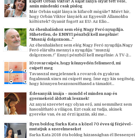
kapott Orbán Viktor! A saját lánya olyat tett vele,
amin mindenki csak pislog
Már Orbán saját lánya is kifarolt mögüle? Miért hír,
hogy Orbán Viktor lányáék az Egyesült Államokba
költöztek? Gyanút fogott az EU: Az Elio...
Az éhenhaláshoz sem elég Nagy Feró nyugdíja.
Hihetetlen, de ENNYI pénzből kell megélnie!
"Muszáj dolgoznom..."
Az éhenhaláshoz sem elég Nagy Feró nyugdíja.Nagy
Feró elárulta mennyi a nyugdíja: “muszáj
dolgoznom..!” Ennyi pénzből kell megélnie: A TV-2...
10 rovarcsípés, hogy könnyedén felismerd, mi
csípett meg
Tavasszal megjelennek a rovarok és gyakran
fogalmunk sincs mi csípett meg. Íme egy kis segítség,
hogy könnyen beazonosíthassd a támadót...
Édesanyák imája – mondd el minden nap és
gyermekeid áldottak lesznek!
Az anyai szeretet egy olyan erő, ami semmihez sem
hasonlítható a világon. Ezt csak az tudja, akinek
gyereke van, és az érzi igazán, aki me...
Ilyen boldog Sarka Kata a közel 70 éves új férjével–
mutatjuk a szerelmeseket
Sarka Kata 2018 óta boldog házasságban él Bessenyei