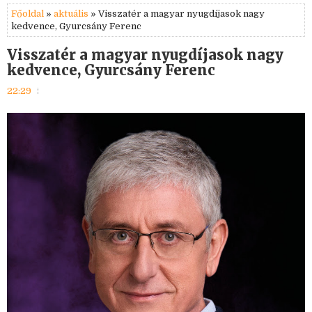
Főoldal
»
aktuális
» Visszatér a magyar nyugdíjasok nagy
kedvence, Gyurcsány Ferenc
Visszatér a magyar nyugdíjasok nagy
kedvence, Gyurcsány Ferenc
22:29