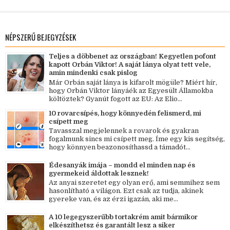
NÉPSZERŰ BEJEGYZÉSEK
Teljes a döbbenet az országban! Kegyetlen pofont
kapott Orbán Viktor! A saját lánya olyat tett vele,
amin mindenki csak pislog
Már Orbán saját lánya is kifarolt mögüle? Miért hír,
hogy Orbán Viktor lányáék az Egyesült Államokba
költöztek? Gyanút fogott az EU: Az Elio...
10 rovarcsípés, hogy könnyedén felismerd, mi
csípett meg
Tavasszal megjelennek a rovarok és gyakran
fogalmunk sincs mi csípett meg. Íme egy kis segítség,
hogy könnyen beazonosíthassd a támadót...
Édesanyák imája – mondd el minden nap és
gyermekeid áldottak lesznek!
Az anyai szeretet egy olyan erő, ami semmihez sem
hasonlítható a világon. Ezt csak az tudja, akinek
gyereke van, és az érzi igazán, aki me...
A 10 legegyszerűbb tortakrém amit bármikor
elkészíthetsz és garantált lesz a siker