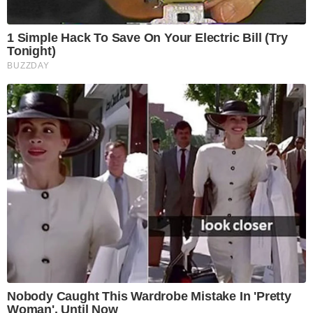
1 Simple Hack To Save On Your Electric Bill (Try
Tonight)
BUZZDAY
Nobody Caught This Wardrobe Mistake In 'Pretty
Woman', Until Now