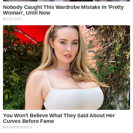
Nobody Caught This Wardrobe Mistake In 'Pretty
Woman', Until Now
BUZZ DAY
You Won't Believe What They Said About Her
Curves Before Fame
BRAINBERRIES