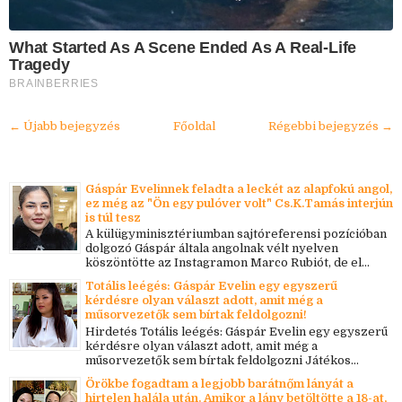
What Started As A Scene Ended As A Real-Life
Tragedy
BRAINBERRIES
← Újabb bejegyzés
Főoldal
Régebbi bejegyzés →
Gáspár Evelinnek feladta a leckét az alapfokú angol,
ez még az "Ön egy pulóver volt" Cs.K.Tamás interjún
is túl tesz
A külügyminisztériumban sajtóreferensi pozícióban
dolgozó Gáspár általa angolnak vélt nyelven
köszöntötte az Instagramon Marco Rubiót, de el...
Totális leégés: Gáspár Evelin egy egyszerű
kérdésre olyan választ adott, amit még a
műsorvezetők sem bírtak feldolgozni!
Hirdetés Totális leégés: Gáspár Evelin egy egyszerű
kérdésre olyan választ adott, amit még a
műsorvezetők sem bírtak feldolgozni Játékos...
Örökbe fogadtam a legjobb barátnőm lányát a
hirtelen halála után. Amikor a lány betöltötte a 18-at,