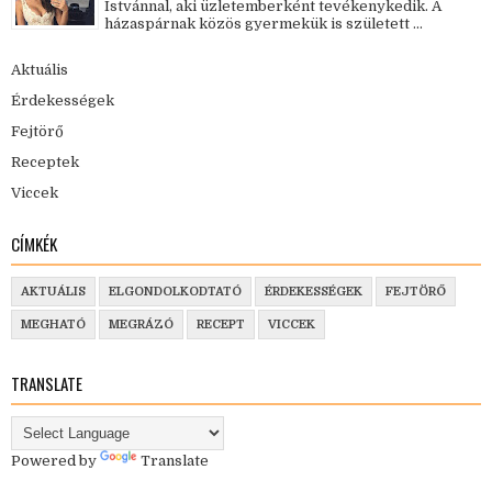
Istvánnal, aki üzletemberként tevékenykedik. A
házaspárnak közös gyermekük is született ...
Aktuális
Érdekességek
Fejtörő
Receptek
Viccek
CÍMKÉK
AKTUÁLIS
ELGONDOLKODTATÓ
ÉRDEKESSÉGEK
FEJTÖRŐ
MEGHATÓ
MEGRÁZÓ
RECEPT
VICCEK
TRANSLATE
Powered by
Translate