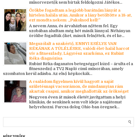
műsorvezetők sem bírtak feldolgozni Játékos...
Örökbe fogadtam a legjobb barátnőm lányát a
hirtelen halála után. Amikor a lány betöltötte a 18-at,
ezt mondta nekem: „Pakolnod kell!”
A nevem Anna, és árvaházban nőttem fel. Egy
szobában aludtam még hét másik lánnyal. Néhányan
örökbe fogadták őket, mások felnőttek, és el ke...
Megszólalt a szakértő, ENNYI ESÉLYE VAN
RÉKÁNAK A TÚLÉLÉSRE, valódi élet-halál harcot
vív a fitneszlady, Lágyrész szarkóma, ez Rubint
Réka diagnózisa
Rubint Réka daganatos betegséggel küzd – árulta el a
fitneszedző a TV2 Napló című műsorában, amely
szombaton kerül adásba. Az első képkockák...
A családom figyelmen kívül hagyott a saját
születésnapi vacsorámon, de mindannyian rám
akartak csapni, amikor meghallották az örökséget
Negyven éven át mások életét javítgattam a helyi
klinikán, de senkinek sem volt ideje a sajátomat
helyrehozni. Furcsa dolog Ohio-ban öregnek...
NÉPSZERŰEK