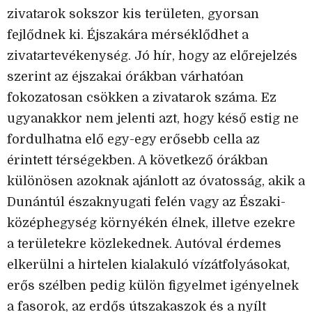
zivatarok sokszor kis területen, gyorsan
fejlődnek ki. Éjszakára mérséklődhet a
zivatartevékenység. Jó hír, hogy az előrejelzés
szerint az éjszakai órákban várhatóan
fokozatosan csökken a zivatarok száma. Ez
ugyanakkor nem jelenti azt, hogy késő estig ne
fordulhatna elő egy-egy erősebb cella az
érintett térségekben. A következő órákban
különösen azoknak ajánlott az óvatosság, akik a
Dunántúl északnyugati felén vagy az Északi-
középhegység környékén élnek, illetve ezekre
a területekre közlekednek. Autóval érdemes
elkerülni a hirtelen kialakuló vízátfolyásokat,
erős szélben pedig külön figyelmet igényelnek
a fasorok, az erdős útszakaszok és a nyílt