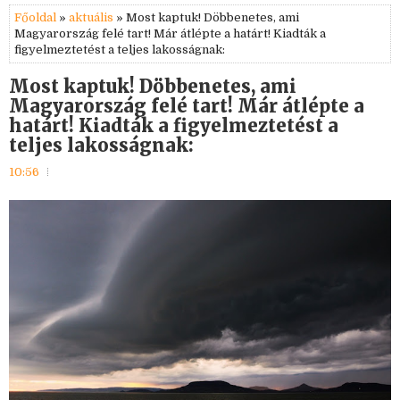
Főoldal
»
aktuális
» Most kaptuk! Döbbenetes, ami
Magyarország felé tart! Már átlépte a határt! Kiadták a
figyelmeztetést a teljes lakosságnak:
Most kaptuk! Döbbenetes, ami
Magyarország felé tart! Már átlépte a
határt! Kiadták a figyelmeztetést a
teljes lakosságnak:
10:56