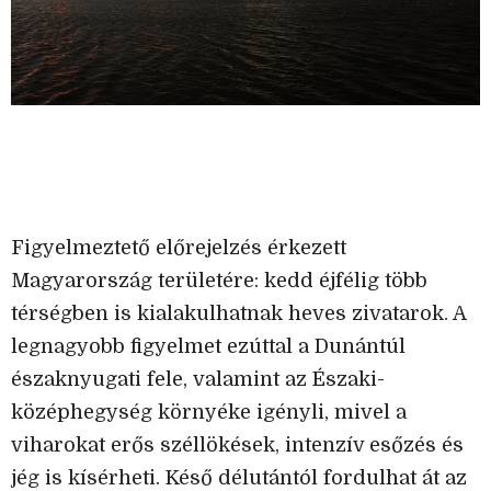
Figyelmeztető előrejelzés érkezett
Magyarország területére: kedd éjfélig több
térségben is kialakulhatnak heves zivatarok. A
legnagyobb figyelmet ezúttal a Dunántúl
északnyugati fele, valamint az Északi-
középhegység környéke igényli, mivel a
viharokat erős széllökések, intenzív esőzés és
jég is kísérheti. Késő délutántól fordulhat át az