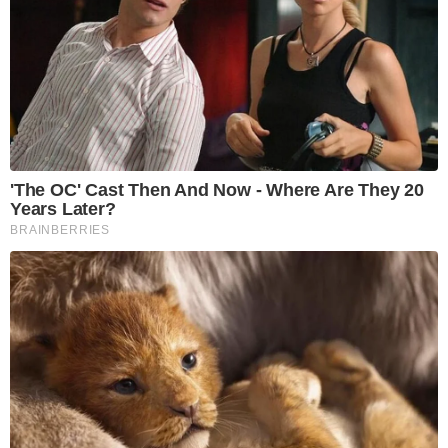
'The OC' Cast Then And Now - Where Are They 20
Years Later?
BRAINBERRIES