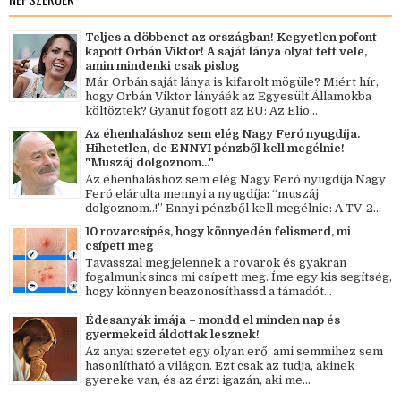
Teljes a döbbenet az országban! Kegyetlen pofont
kapott Orbán Viktor! A saját lánya olyat tett vele,
amin mindenki csak pislog
Már Orbán saját lánya is kifarolt mögüle? Miért hír,
hogy Orbán Viktor lányáék az Egyesült Államokba
költöztek? Gyanút fogott az EU: Az Elio...
Az éhenhaláshoz sem elég Nagy Feró nyugdíja.
Hihetetlen, de ENNYI pénzből kell megélnie!
"Muszáj dolgoznom..."
Az éhenhaláshoz sem elég Nagy Feró nyugdíja.Nagy
Feró elárulta mennyi a nyugdíja: “muszáj
dolgoznom..!” Ennyi pénzből kell megélnie: A TV-2...
10 rovarcsípés, hogy könnyedén felismerd, mi
csípett meg
Tavasszal megjelennek a rovarok és gyakran
fogalmunk sincs mi csípett meg. Íme egy kis segítség,
hogy könnyen beazonosíthassd a támadót...
Édesanyák imája – mondd el minden nap és
gyermekeid áldottak lesznek!
Az anyai szeretet egy olyan erő, ami semmihez sem
hasonlítható a világon. Ezt csak az tudja, akinek
gyereke van, és az érzi igazán, aki me...