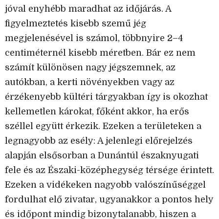
jóval enyhébb maradhat az időjárás. A
figyelmeztetés kisebb szemű jég
megjelenésével is számol, többnyire 2–4
centiméternél kisebb méretben. Bár ez nem
számít különösen nagy jégszemnek, az
autókban, a kerti növényekben vagy az
érzékenyebb kültéri tárgyakban így is okozhat
kellemetlen károkat, főként akkor, ha erős
széllel együtt érkezik. Ezeken a területeken a
legnagyobb az esély: A jelenlegi előrejelzés
alapján elsősorban a Dunántúl északnyugati
fele és az Északi-középhegység térsége érintett.
Ezeken a vidékeken nagyobb valószínűséggel
fordulhat elő zivatar, ugyanakkor a pontos hely
és időpont mindig bizonytalanabb, hiszen a