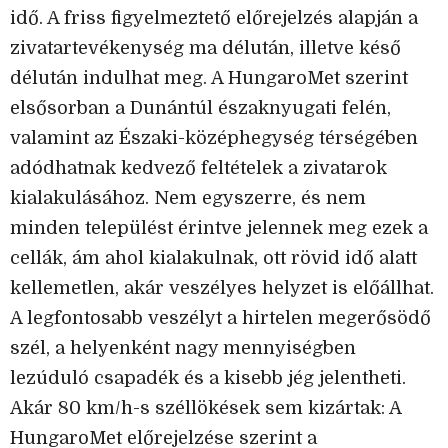
idő. A friss figyelmeztető előrejelzés alapján a
zivatartevékenység ma délután, illetve késő
délután indulhat meg. A HungaroMet szerint
elsősorban a Dunántúl északnyugati felén,
valamint az Északi-középhegység térségében
adódhatnak kedvező feltételek a zivatarok
kialakulásához. Nem egyszerre, és nem
minden települést érintve jelennek meg ezek a
cellák, ám ahol kialakulnak, ott rövid idő alatt
kellemetlen, akár veszélyes helyzet is előállhat.
A legfontosabb veszélyt a hirtelen megerősödő
szél, a helyenként nagy mennyiségben
lezúduló csapadék és a kisebb jég jelentheti.
Akár 80 km/h-s széllökések sem kizártak: A
HungaroMet előrejelzése szerint a