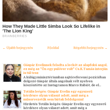
How They Made Little Simba Look So Lifelike in
'The Lion King'
BRAINBERRIES
← Újabb bejegyzés
Főoldal
Régebbi bejegyzés →
Gáspár Evelinnek feladta a leckét az alapfokú angol,
ez még az "Ön egy pulóver volt" Cs.K.Tamás interjún
is túl tesz
A külügyminisztériumban sajtóreferensi pozícióban
dolgozó Gáspár általa angolnak vélt nyelven
köszöntötte az Instagramon Marco Rubiót, de el...
Totális leégés: Gáspár Evelin egy egyszerű
kérdésre olyan választ adott, amit még a
műsorvezetők sem bírtak feldolgozni!
Hirdetés Totális leégés: Gáspár Evelin egy egyszerű
kérdésre olyan választ adott, amit még a