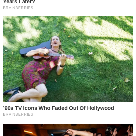
Years Later?
BRAINBERRIES
’90s TV Icons Who Faded Out Of Hollywood
BRAINBERRIES