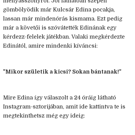
menyasszonyról. Jól láthatóan szépen
gömbölyödik már Kulcsár Edina pocakja,
lassan már mindenórás kismama. Ezt pedig
már a követői is szóvátették Edinának egy
kérdezz-felelek játékban. Valaki megkérdezte
Edinától, amire mindenki kíváncsi:
"Mikor születik a kicsi? Sokan bántanak!"
Mire Edina így válaszolt a 24 óráig látható
Instagram-sztorijában, amit ide kattintva te is
megtekinthetsz még egy ideig: