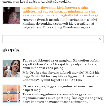
szombaton kerül adásba. Az első képkockák...
A családom figyelmen kívül hagyott a saját
születésnapi vacsorámon, de mindannyian rám
akartak csapni, amikor meghallották az örökséget
Negyven éven át mások életét javítgattam a helyi
klinikán, de senkinek sem volt ideje a sajátomat
helyrehozni. Furcsa dolog Ohio-ban öregnek...
NÉPSZERŰEK
Teljes a döbbenet az országban! Kegyetlen pofont
kapott Orbán Viktor! A saját lánya olyat tett vele,
amin mindenki csak pislog
Már Orbán saját lánya is kifarolt mögüle? Miért hír,
hogy Orbán Viktor lányáék az Egyesült Államokba
költöztek? Gyanút fogott az EU: Az Elio...
10 rovarcsípés, hogy könnyedén felismerd, mi
csípett meg
Tavasszal megjelennek a rovarok és gyakran
fogalmunk sincs mi csípett meg. Íme egy kis segítség,
hogy könnyen beazonosíthassd a támadót...