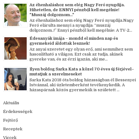
Az éhenhaláshoz sem elég Nagy Feró nyugdíja.
Hihetetlen, de ENNYI pénzből kell megélnie!
"Muszáj dolgoznom..."
Az éhenhaláshoz sem elég Nagy Feró nyugdíja.Nagy
Feró elárulta mennyi a nyugdíja: “muszáj
dolgoznom..!” Ennyi pénzből kell megélnie: A TV-2...
Édesanyák imája – mondd el minden nap és
gyermekeid áldottak lesznek!
Az anyai szeretet egy olyan erő, ami semmihez sem
hasonlítható a világon. Ezt csak az tudja, akinek
gyereke van, és az érzi igazán, aki me...
Ilyen boldog Sarka Kata a közel 70 éves új férjével–
mutatjuk a szerelmeseket
Sarka Kata 2018 óta boldog házasságban él Bessenyei
Istvánnal, aki üzletemberként tevékenykedik. A
házaspárnak közös gyermekük is született ...
Aktuális
Érdekességek
Fejtörő
Receptek
Viccek