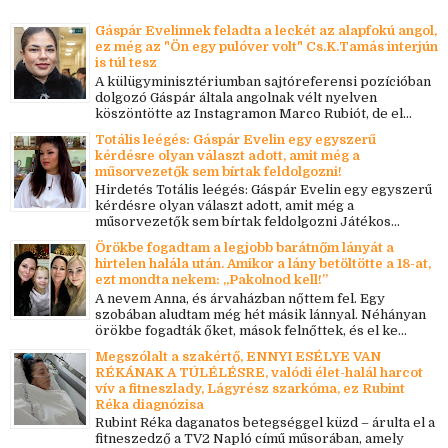
Gáspár Evelinnek feladta a leckét az alapfokú angol,
ez még az "Ön egy pulóver volt" Cs.K.Tamás interjún
is túl tesz
A külügyminisztériumban sajtóreferensi pozícióban
dolgozó Gáspár általa angolnak vélt nyelven
köszöntötte az Instagramon Marco Rubiót, de el...
Totális leégés: Gáspár Evelin egy egyszerű
kérdésre olyan választ adott, amit még a
műsorvezetők sem bírtak feldolgozni!
Hirdetés Totális leégés: Gáspár Evelin egy egyszerű
kérdésre olyan választ adott, amit még a
műsorvezetők sem bírtak feldolgozni Játékos...
Örökbe fogadtam a legjobb barátnőm lányát a
hirtelen halála után. Amikor a lány betöltötte a 18-at,
ezt mondta nekem: „Pakolnod kell!”
A nevem Anna, és árvaházban nőttem fel. Egy
szobában aludtam még hét másik lánnyal. Néhányan
örökbe fogadták őket, mások felnőttek, és el ke...
Megszólalt a szakértő, ENNYI ESÉLYE VAN
RÉKÁNAK A TÚLÉLÉSRE, valódi élet-halál harcot
vív a fitneszlady, Lágyrész szarkóma, ez Rubint
Réka diagnózisa
Rubint Réka daganatos betegséggel küzd – árulta el a
fitneszedző a TV2 Napló című műsorában, amely