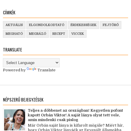
CÍMKÉK
AKTUÁLIS
ELGONDOLKODTATÓ
ÉRDEKESSÉGEK
FEJTÖRŐ
MEGHATÓ
MEGRÁZÓ
RECEPT
VICCEK
TRANSLATE
Powered by
Translate
NÉPSZERŰ BEJEGYZÉSEK
Teljes a döbbenet az országban! Kegyetlen pofont
kapott Orbán Viktor! A saját lánya olyat tett vele,
amin mindenki csak pislog
Már Orbán saját lánya is kifarolt mögüle? Miért hír,
hogy Orbán Viktor lányáék az Egyesült Államokba