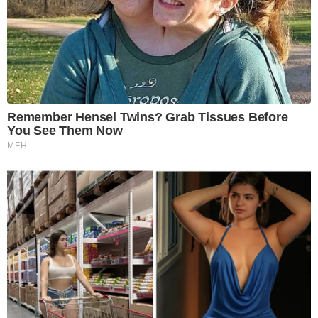
Remember Hensel Twins? Grab Tissues Before
You See Them Now
MFH