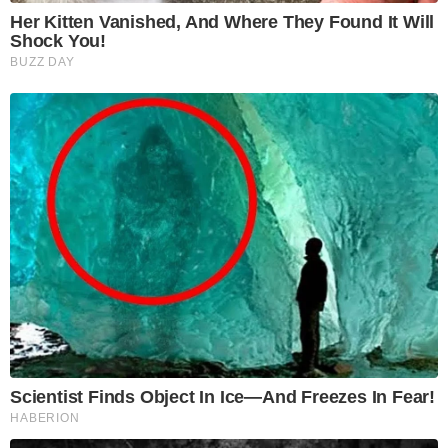
Her Kitten Vanished, And Where They Found It Will
Shock You!
BUZZ DAY
Scientist Finds Object In Ice—And Freezes In Fear!
HABERION