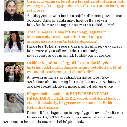
Gáspár Evelinnek feladta a leckét az alapfokú angol,
ez még az "Ön egy pulóver volt" Cs.K.Tamás interjún
is túl tesz
A külügyminisztériumban sajtóreferensi pozícióban
dolgozó Gáspár általa angolnak vélt nyelven
köszöntötte az Instagramon Marco Rubiót, de el...
Totális leégés: Gáspár Evelin egy egyszerű
kérdésre olyan választ adott, amit még a
műsorvezetők sem bírtak feldolgozni!
Hirdetés Totális leégés: Gáspár Evelin egy egyszerű
kérdésre olyan választ adott, amit még a
műsorvezetők sem bírtak feldolgozni Játékos...
Örökbe fogadtam a legjobb barátnőm lányát a
hirtelen halála után. Amikor a lány betöltötte a 18-at,
ezt mondta nekem: „Pakolnod kell!”
A nevem Anna, és árvaházban nőttem fel. Egy
szobában aludtam még hét másik lánnyal. Néhányan
örökbe fogadták őket, mások felnőttek, és el ke...
Megszólalt a szakértő, ENNYI ESÉLYE VAN
RÉKÁNAK A TÚLÉLÉSRE, valódi élet-halál harcot
vív a fitneszlady, Lágyrész szarkóma, ez Rubint
Réka diagnózisa
Rubint Réka daganatos betegséggel küzd – árulta el a
fitneszedző a TV2 Napló című műsorában, amely
szombaton kerül adásba. Az első képkockák...