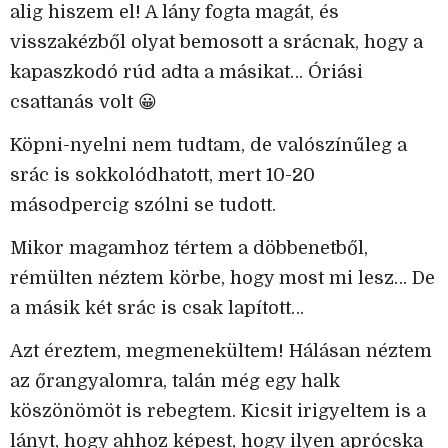
alig hiszem el! A lány fogta magát, és
visszakézből olyat bemosott a srácnak, hogy a
kapaszkodó rúd adta a másikat… Óriási
csattanás volt 😀
Köpni-nyelni nem tudtam, de valószínűleg a
srác is sokkolódhatott, mert 10-20
másodpercig szólni se tudott.
Mikor magamhoz tértem a döbbenetből,
rémülten néztem körbe, hogy most mi lesz… De
a másik két srác is csak lapított…
Azt éreztem, megmenekültem! Hálásan néztem
az őrangyalomra, talán még egy halk
köszönömöt is rebegtem. Kicsit irigyeltem is a
lányt, hogy ahhoz képest, hogy ilyen aprócska