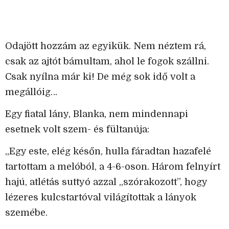
Odajött hozzám az egyikük. Nem néztem rá,
csak az ajtót bámultam, ahol le fogok szállni.
Csak nyílna már ki! De még sok idő volt a
megállóig…
Egy fiatal lány, Blanka, nem mindennapi
esetnek volt szem- és fültanúja:
„Egy este, elég későn, hulla fáradtan hazafelé
tartottam a melóból, a 4-6-oson. Három felnyírt
hajú, atlétás suttyó azzal „szórakozott”, hogy
lézeres kulcstartóval világítottak a lányok
szemébe.