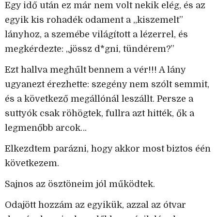
Egy idő után ez már nem volt nekik elég, és az
egyik kis rohadék odament a „kiszemelt”
lányhoz, a szemébe világított a lézerrel, és
megkérdezte: „jössz d*gni, tündérem?”
Ezt hallva meghűlt bennem a vér!!! A lány
ugyanezt érezhette: szegény nem szólt semmit,
és a következő megállónál leszállt. Persze a
suttyók csak röhögtek, fullra azt hitték, ők a
legmenőbb arcok…
Elkezdtem parázni, hogy akkor most biztos één
következem.
Sajnos az ösztöneim jól működtek.
Odajött hozzám az egyikük, azzal az ótvar