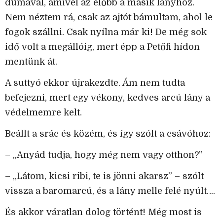
dumával, amivel az előbb a másik lányhoz.
Nem néztem rá, csak az ajtót bámultam, ahol le
fogok szállni. Csak nyílna már ki! De még sok
idő volt a megállóig, mert épp a Petőfi hídon
mentünk át.
A suttyó ekkor újrakezdte. Ám nem tudta
befejezni, mert egy vékony, kedves arcú lány a
védelmemre kelt.
Beállt a srác és közém, és így szólt a csávóhoz:
– „Anyád tudja, hogy még nem vagy otthon?”
– „Látom, kicsi ribi, te is jönni akarsz” – szólt
vissza a baromarcú, és a lány melle felé nyúlt….
És akkor váratlan dolog történt! Még most is