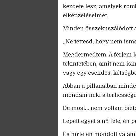
kezdete lesz, amelyek romb
elképzeléseimet.
Minden összekuszálódott a
„Ne tettesd, hogy nem ism
Megdermedtem. A férjem la
tekintetében, amit nem is
vagy egy csendes, kétségb
Abban a pillanatban minde
mondani neki a terhesség
De most… nem voltam bizto
Lépett egyet a nő felé, én 
És hirtelen mondott valami