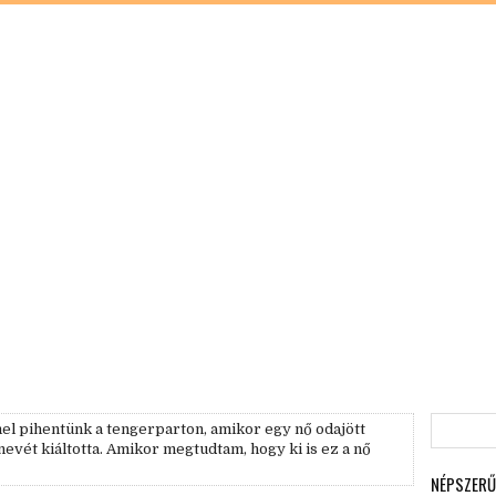
l pihentünk a tengerparton, amikor egy nő odajött
 nevét kiáltotta. Amikor megtudtam, hogy ki is ez a nő
NÉPSZERŰ