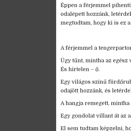
Éppen a férjemmel pihentü
odalépett hozzánk, letérdelt
megtudtam, hogy ki is ez a
A férjemmel a tengerparto
Úgy tűnt, mintha az egész
És hirtelen – ő.
Egy világos színű fürdőruh
odajött hozzánk, és letérdel
A hangja remegett, mintha 
Egy gondolat villant át az 
El sem tudtam képzelni, ho