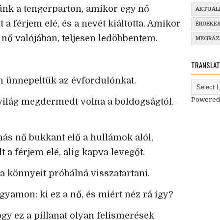
nk a tengerparton, amikor egy nő
AKTUÁL
 a férjem elé, és a nevét kiáltotta. Amikor
ÉRDEKE
 nő valójában, teljesen ledöbbentem.
MEGRÁ
TRANSLAT
n ünnepeltük az évfordulónkat.
Powered
 világ megdermedt volna a boldogságtól.
ás nő bukkant elő a hullámok alól,
t a férjem elé, alig kapva levegőt.
a könnyeit próbálná visszatartani.
agyamon: ki ez a nő, és miért néz rá így?
gy ez a pillanat olyan felismerések