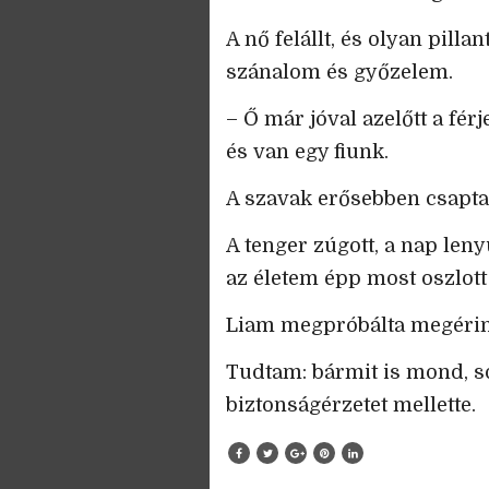
A nő felállt, és olyan pilla
szánalom és győzelem.
– Ő már jóval azelőtt a férj
és van egy fiunk.
A szavak erősebben csapta
A tenger zúgott, a nap leny
az életem épp most oszlott 
Liam megpróbálta megérint
Tudtam: bármit is mond, s
biztonságérzetet mellette.