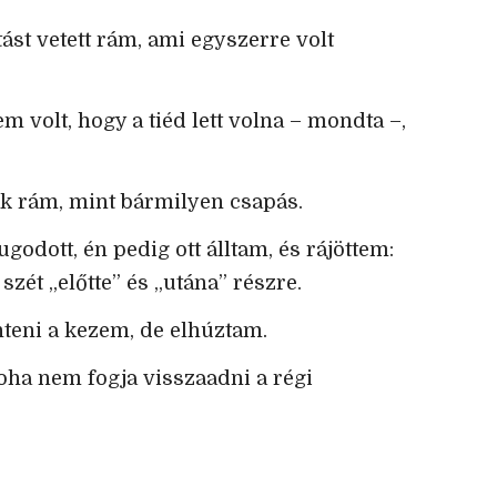
ntást vetett rám, ami egyszerre volt
em volt, hogy a tiéd lett volna – mondta –,
k rám, mint bármilyen csapás.
ugodott, én pedig ott álltam, és rájöttem:
szét „előtte” és „utána” részre.
eni a kezem, de elhúztam.
oha nem fogja visszaadni a régi