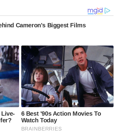
Behind Cameron's Biggest Films
 Live-
6 Best '90s Action Movies To
fer?
Watch Today
BRAINBERRIES