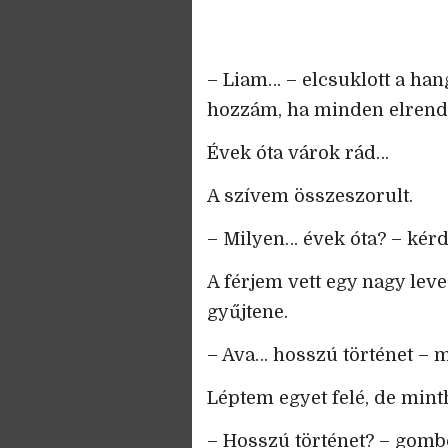
– Liam… – elcsuklott a han
hozzám, ha minden elrend
Évek óta várok rád…
A szívem összeszorult.
– Milyen… évek óta? – kérd
A férjem vett egy nagy leve
gyűjtene.
– Ava… hosszú történet – 
Léptem egyet felé, de mint
– Hosszú történet? – gomb