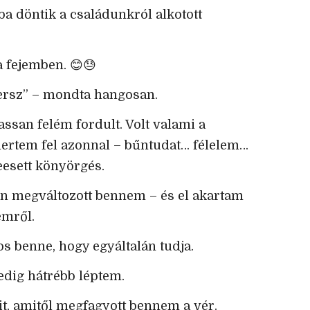
a döntik a családunkról alkotott
 fejemben. 😊😓
ersz” – mondta hangosan.
ssan felém fordult. Volt valami a
mertem fel azonnal – bűntudat… félelem…
eesett könyörgés.
n megváltozott bennem – és el akartam
emről.
s benne, hogy egyáltalán tudja.
pedig hátrébb léptem.
t, amitől megfagyott bennem a vér.