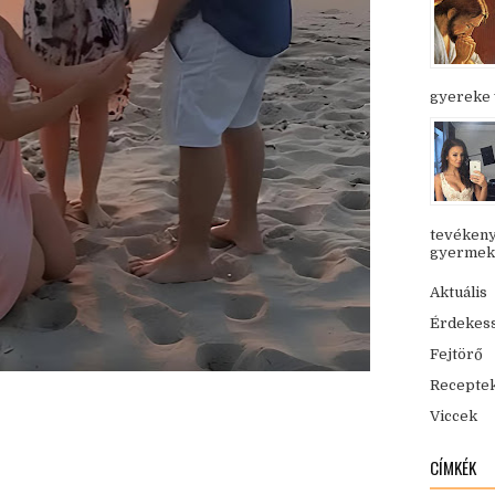
gyereke v
tevékeny
gyermekük
Aktuális
Érdekes
Fejtörő
Recepte
Viccek
CÍMKÉK