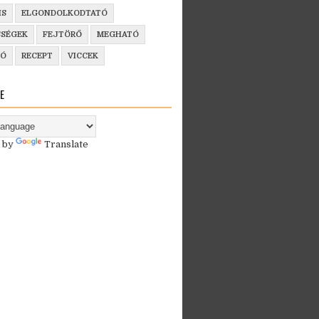
IS
ELGONDOLKODTATÓ
SSÉGEK
FEJTÖRŐ
MEGHATÓ
ZÓ
RECEPT
VICCEK
E
 by
Translate