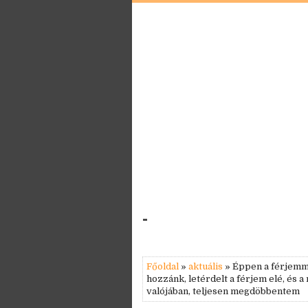
-
Főoldal
»
aktuális
» Éppen a férjemme
hozzánk, letérdelt a férjem elé, és a
valójában, teljesen megdöbbentem