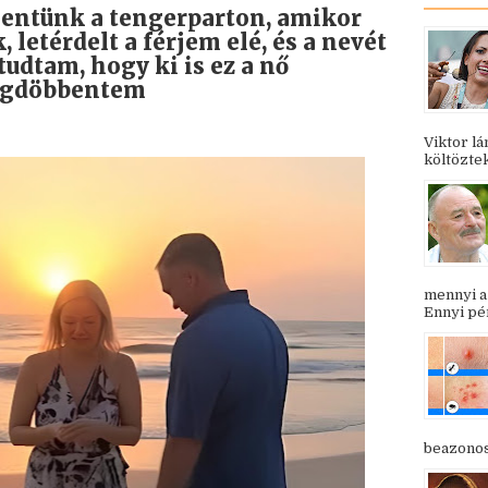
entünk a tengerparton, amikor
 letérdelt a férjem elé, és a nevét
udtam, hogy ki is ez a nő
megdöbbentem
Viktor l
költöztek
mennyi a
Ennyi pén
beazonosí