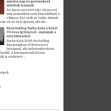
minden nap és gyermekeid
áldottak lesznek!
Az anyai szeretet egy olyan erő,
ami semmihez sem hasonlítható a
világon. Ezt csak az tudja, akinek
an, és az érzi igazán, aki me...
Ilyen boldog Sarka Kata a közel
70 éves új férjével– mutatjuk a
szerelmeseket
Sarka Kata 2018 óta boldog
házasságban él Bessenyei
Istvánnal, aki üzletemberként
kedik. A házaspárnak közös
 is született ...
ségek
k