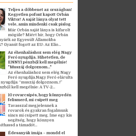
Teljes a döbbenet az országban!
Kegyetlen pofont kapott Orbán
Viktor! A saját lánya olyat tett
vele, amin mindenki csak pislog
Már Orbán saját lánya is kifarolt
mögüle? Miért hír, hogy Orbán
ányáék az Egyesült Államokba
? Gyanút fogott az EU: Az Elio...
Az éhenhaláshoz sem elég Nagy
Feró nyugdíja. Hihetetlen, de
ENNYI pénzből kell megélnie!
"Muszáj dolgoznom..."
Az éhenhaláshoz sem elég Nagy
Feró nyugdíja.Nagy Feró elárulta
 nyugdíja: “muszáj dolgoznom..!”
zből kell megélnie: A TV-2...
10 rovarcsípés, hogy könnyedén
felismerd, mi csípett meg
Tavasszal megjelennek a
rovarok és gyakran fogalmunk
sincs mi csípett meg. Íme egy kis
segítség, hogy könnyen
thassd a támadót...
Édesanyák imája – mondd el