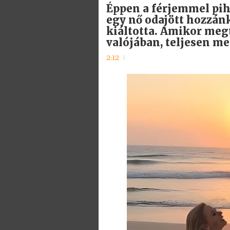
Éppen a férjemmel pih
egy nő odajött hozzánk,
kiáltotta. Amikor megt
valójában, teljesen 
2:12