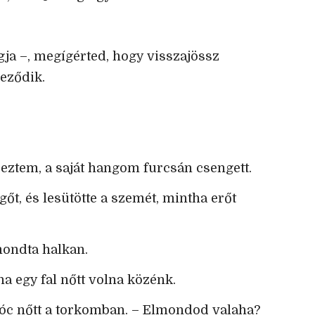
gja –, megígérted, hogy visszajössz
eződik.
eztem, a saját hangom furcsán csengett.
gőt, és lesütötte a szemét, mintha erőt
mondta halkan.
ha egy fal nőtt volna közénk.
óc nőtt a torkomban. – Elmondod valaha?