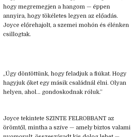
hogy megremegjen a hangom — éppen
annyira, hogy tökéletes legyen az előadás.
Joyce előrehajolt, a szemei mohón és élénken
csillogtak.
„Úgy döntöttünk, hogy feladjuk a fiúkat. Hogy
hagyjuk őket egy másik családnál élni. Olyan
helyen, ahol… gondoskodnak róluk.”
Joyce tekintete SZINTE FELROBBANT az
örömtől, mintha a szíve — amely biztos valami
nyomorult, összeszáradt kis dolog lehet —