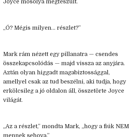
Joyce mosolya megfeszült.
„Ó? Mégis milyen… részlet?”
Mark rám nézett egy pillanatra — csendes
összekapcsolódás — majd vissza az anyjára.
Aztán olyan higgadt magabiztossággal,
amellyel csak az tud beszélni, aki tudja, hogy
erkölcsileg a jó oldalon áll, összetörte Joyce
világát.
„Az a részlet,” mondta Mark, „hogy a fiúk NEM
mennek sehova.”