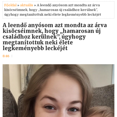
Főoldal
»
aktuális
» A leendő anyósom azt mondta az árva
kisöcséimnek, hogy „hamarosan új családhoz kerülnek”,
úgyhogy megtanítottuk neki élete legkeményebb leckéjét
A leendő anyósom azt mondta az árva
kisöcséimnek, hogy „hamarosan új
családhoz kerülnek”, úgyhogy
megtanítottuk neki élete
legkeményebb leckéjét
8:46