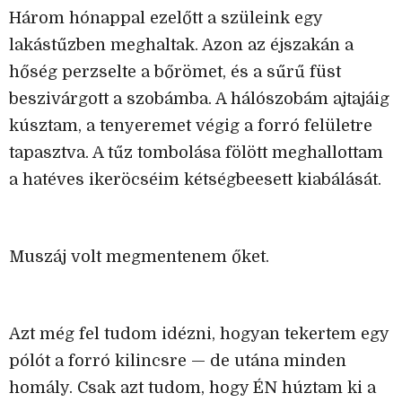
Három hónappal ezelőtt a szüleink egy
lakástűzben meghaltak. Azon az éjszakán a
hőség perzselte a bőrömet, és a sűrű füst
beszivárgott a szobámba. A hálószobám ajtajáig
kúsztam, a tenyeremet végig a forró felületre
tapasztva. A tűz tombolása fölött meghallottam
a hatéves ikeröcséim kétségbeesett kiabálását.
Muszáj volt megmentenem őket.
Azt még fel tudom idézni, hogyan tekertem egy
pólót a forró kilincsre — de utána minden
homály. Csak azt tudom, hogy ÉN húztam ki a