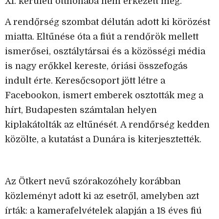
XI. kerületi otthonába nem érkezett meg.
A rendőrség szombat délután adott ki körözést
miatta. Eltűnése óta a fiút a rendőrök mellett
ismerősei, osztálytársai és a közösségi média
is nagy erőkkel kereste, óriási összefogás
indult érte. Keresőcsoport jött létre a
Facebookon, ismert emberek osztották meg a
hírt, Budapesten számtalan helyen
kiplakátolták az eltűnését. A rendőrség kedden
közölte, a kutatást a Dunára is kiterjesztették.
Az Ötkert nevű szórakozóhely korábban
közleményt adott ki az esetről, amelyben azt
írták: a kamerafelvételek alapján a 18 éves fiú