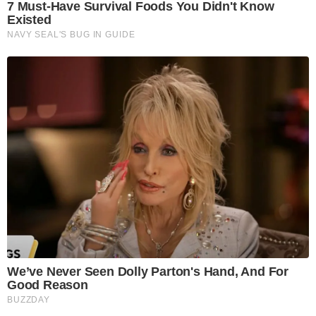
7 Must-Have Survival Foods You Didn't Know
Existed
NAVY SEAL'S BUG IN GUIDE
We’ve Never Seen Dolly Parton's Hand, And For
Good Reason
BUZZDAY