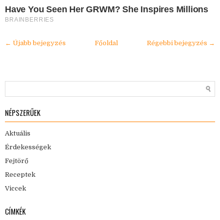
Have You Seen Her GRWM? She Inspires Millions
BRAINBERRIES
← Újabb bejegyzés
Főoldal
Régebbi bejegyzés →
NÉPSZERŰEK
Aktuális
Érdekességek
Fejtörő
Receptek
Viccek
CÍMKÉK